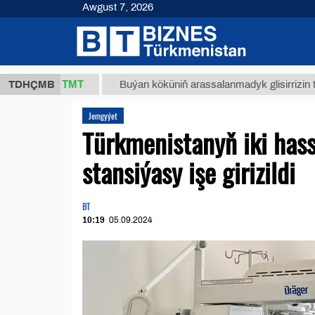
Awgust 7, 2026
37,8 ТМТ
TDHÇMB
Buýan köküniň arassalanmadyk glisirrizin turşusy (
Jemgyýet
Türkmenistanyň iki has
stansiýasy işe girizildi
BT
10:19
05.09.2024