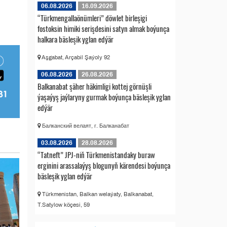
06.08.2026
16.09.2026
“Türkmengallaönümleri” döwlet birleşigi
fostoksin himiki serişdesini satyn almak boýunça
halkara bäsleşik yglan edýär
Aşgabat, Arçabil Şaýoly 92
06.08.2026
26.08.2026
Balkanabat şäher häkimligi kottej görnüşli
ýaşaýyş jaýlaryny gurmak boýunça bäsleşik yglan
edýär
Балканский велаят, г. Балканабат
03.08.2026
28.08.2026
“Tatneft” JPJ-niň Türkmenistandaky buraw
erginini arassalaýyş blogunyň kärendesi boýunça
bäsleşik yglan edýär
Türkmenistan, Balkan welaýaty, Balkanabat,
T.Satylow köçesi, 59