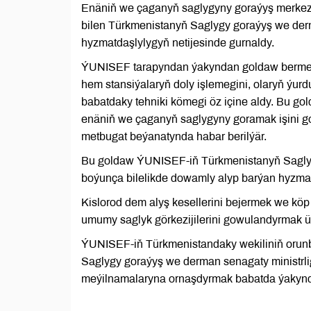
Enäniň we çaganyň saglygyny goraýyş merkezind
bilen Türkmenistanyň Saglygy goraýyş we derma
hyzmatdaşlylygyň netijesinde gurnaldy.
ÝUNISEF tarapyndan ýakyndan goldaw bermek i
hem stansiýalaryň doly işlemegini, olaryň ýu
babatdaky tehniki kömegi öz içine aldy. Bu go
enäniň we çaganyň saglygyny goramak işini 
metbugat beýanatynda habar berilýär.
Bu goldaw ÝUNISEF-iň Türkmenistanyň Saglygy 
boýunça bilelikde dowamly alyp barýan hyzma
Kislorod dem alyş kesellerini bejermek we k
umumy saglyk görkezijilerini gowulandyrmak üç
ÝUNISEF-iň Türkmenistandaky wekiliniň oru
Saglygy goraýyş we derman senagaty ministrligi
meýilnamalaryna ornaşdyrmak babatda ýakynda