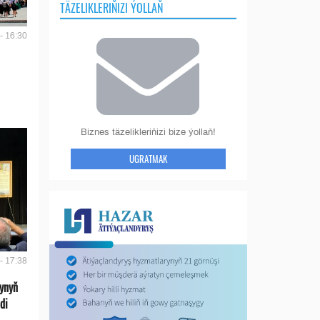
TÄZELIKLERIŇIZI ÝOLLAŇ
- 16:30
Biznes täzelikleriňizi bize ýollaň!
UGRATMAK
- 17:38
ynyň
di