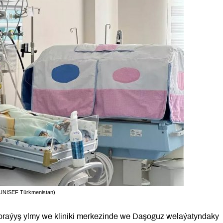
: ÝUNISEF Türkmenistan)
raýyş ylmy we kliniki merkezinde we Daşoguz welaýatyndaky