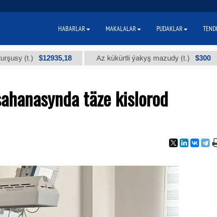
HABARLAR
MAKALALAR
PUDAKLAR
TEND
$12935,18
$300
t.)
Az kükürtli ýakyş mazudy (t.)
"А
sahanasynda täze kislorod