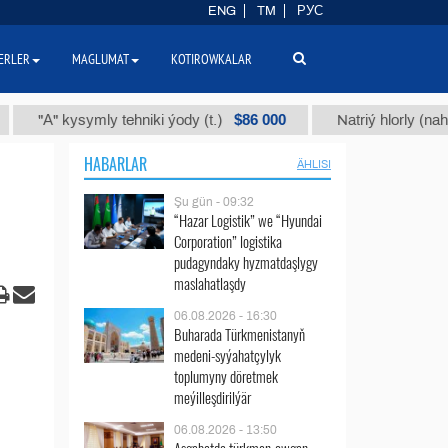
ENG
TM
РУС
ERLER
MAGLUMAT
KOTIROWKALAR
$86 000
" kysymly tehniki ýody (t.)
Natriý hlorly (nahar duzy)
HABARLAR
ÄHLISI
Şu gün - 09:32
“Hazar Logistik” we “Hyundai
Corporation” logistika
pudagyndaky hyzmatdaşlygy
maslahatlaşdy
06.08.2026 - 16:30
Buharada Türkmenistanyň
medeni-syýahatçylyk
toplumyny döretmek
meýilleşdirilýär
06.08.2026 - 13:50