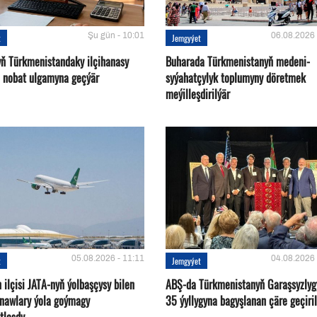
Şu gün - 10:01
06.08.2026 
t
Jemgyýet
yň Türkmenistandaky ilçihanasy
Buharada Türkmenistanyň medeni-
n nobat ulgamyna geçýär
syýahatçylyk toplumyny döretmek
meýilleşdirilýär
05.08.2026 - 11:11
04.08.2026 
t
Jemgyýet
ilçisi JATA-nyň ýolbaşçysy bilen
ABŞ-da Türkmenistanyň Garaşsyzlyg
tnawlary ýola goýmagy
35 ýyllygyna bagyşlanan çäre geçiril