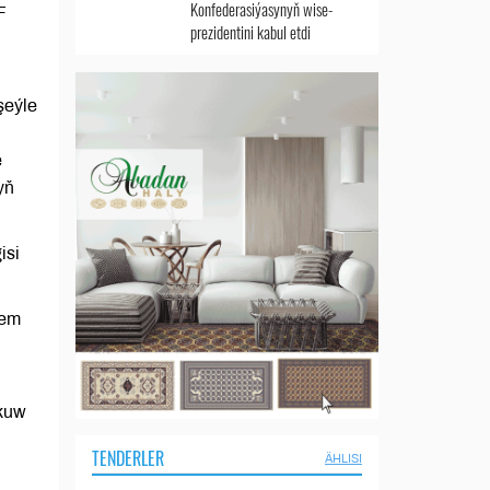
Konfederasiýasynyň wise-
F
prezidentini kabul etdi
şeýle
e
yň
isi
hem
okuw
TENDERLER
ÄHLISI