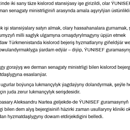
e iki sany täze kislorod stansiýasy işe girizildi, olar ÝUNISE
n senagaty ministrliginiň arasynda amala aşyrylýan üstünlikli
şi stansiýalary satyn almak, olary hassahanalara gurnamak, 
rdumyzyň milli saglyk ulgamyna ornaşdyrylmagyny üpjün etmek
ldaw Türkmenistanda kislorod bejeriş hyzmatlaryny giňeldýär w
gowulandyrmaklyga ýardam edýär – diýip, ÝUNISEF guramasyn
goraýyş we derman senagaty ministrligi bilen kislorod bejerg
tdaşlygyna esaslanýar.
öp ugurlar boýunça lukmançylyk ýagdaýyny dolandyrmak, şeýle 
in juda zerur lukmançylyk serişdesidir.
nbasary Aleksandru Nartea geljekde-de ÝUNISEF guramasynyň
 bilen dem alyş bejergisiniň häzirki zaman usullaryny kliniki 
n hyzmatdaşlygyny dowam etdirjekdigini belledi.