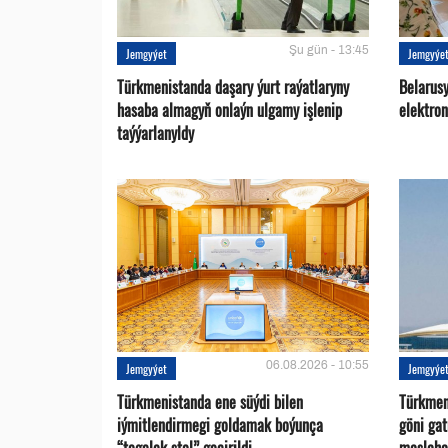
Şu gün - 13:45
Jemgyýet
Jemgyýe
Türkmenistanda daşary ýurt raýatlaryny
Belarus
hasaba almagyň onlaýn ulgamy işlenip
elektro
taýýarlanyldy
06.08.2026 - 10:55
Jemgyýet
Jemgyýe
Türkmenistanda ene süýdi bilen
Türkmen 
iýmitlendirmegi goldamak boýunça
göni ga