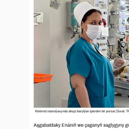
Kislorod stansiýasynda alnyp barylýan işlerden bir pursat (Surat
Aşgabatdaky Enäniň we çaganyň saglygyny go