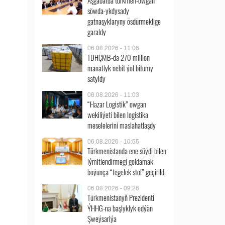
Aşgabatda türkmen-owgan
söwda-ykdysady
gatnaşyklaryny ösdürmeklige
garaldy
06.08.2026 - 11:06
TDHÇMB-da 270 million
manatlyk nebit ýol bitumy
satyldy
06.08.2026 - 11:03
“Hazar Logistik” owgan
wekiliýeti bilen logistika
meselelerini maslahatlaşdy
06.08.2026 - 10:55
Türkmenistanda ene süýdi bilen
iýmitlendirmegi goldamak
boýunça “tegelek stol” geçirildi
06.08.2026 - 09:26
Türkmenistanyň Prezidenti
ÝHHG-na başlyklyk edýän
Şweýsariýa