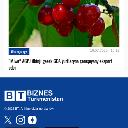
16.07.2026 - 16:12
Oba hojalygy
“Miwe” AGPJ ilkinji gezek GDA ýurtlaryna çereşnýany eksport
eder
© 2026 BT. Ähli hukuklar goralandyr.