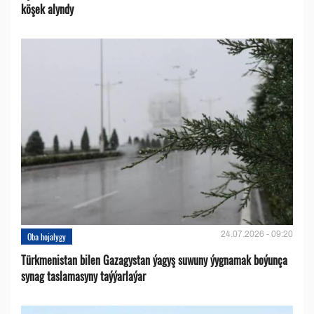
köşek alyndy
24.07.2026 - 09:20
Oba hojalygy
Türkmenistan bilen Gazagystan ýagyş suwuny ýygnamak boýunça
synag taslamasyny taýýarlaýar