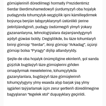
görnüşleriniň döredilmegi hormatly Prezidentimiz
Serdar Berdimuhamedowyň ýurdumyzyň oba hojalyk
pudagynda tohumçylyk-seçgiçilik işini kämilleşdirmek
boýunça berýän tabşyryklarynyň üstünlikli ýerine
ýetirilýändiginiň, pudagy ösdürmegiň ylmyň ýokary
gazananlaryna, tehnologiýalara daýanýandygynyň
aýdyň güwäsi boldy. Degişlilikde, bu täze tohumlaryň
birinji görnüşi “Serdar”, ikinji görnüşi “Arkadag”, üçünji
görnüşi bolsa “Pyragy” diýlip atlandyryldy.
Şeýle-de oba hojalyk önümçiligine ekinleriň, şol sanda
güýzlük bugdaýyň täze görnüşlerini giňden
ornaşdyrmak meselelerine, tohumçylykda
gazanylanlara, bugdaýyň täze görnüşleriniň
tohumçylygyny ylmy esasda alyp barjak ýaş ylmy
işgärleri taýýarlamak üçin zerur şertleriň döredilmegine
bagyşlanan “tegelek stol” duşuşyklary geçirildi.