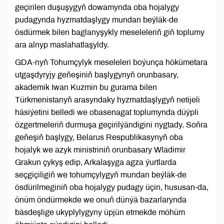
geçirilen duşuşygyň dowamynda oba hojalygy
pudagynda hyzmatdaşlygy mundan beýläk-de
ösdürmek bilen baglanyşykly meseleleriň giň toplumy
ara alnyp maslahatlaşyldy.
GDA-nyň Tohumçylyk meseleleri boýunça hökümetara
utgaşdyryjy geňeşiniň başlygynyň orunbasary,
akademik Iwan Kuzmin bu gurama bilen
Türkmenistanyň arasyndaky hyzmatdaşlygyň netijeli
häsiýetini belledi we obasenagat toplumynda düýpli
özgertmeleriň durmuşa geçirilýändigini nygtady. Soňra
geňeşiň başlygy, Belarus Respublikasynyň oba
hojalyk we azyk ministriniň orunbasary Wladimir
Grakun çykyş edip, Arkalaşyga agza ýurtlarda
seçgiçiligiň we tohumçylygyň mundan beýläk-de
ösdürilmeginiň oba hojalygy pudagy üçin, hususan-da,
önüm öndürmekde we onuň dünýä bazarlarynda
bäsdeşlige ukyplylygyny üpjün etmekde möhüm