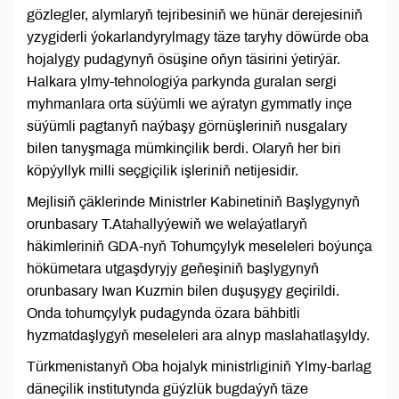
gözlegler, alymlaryň tejribesiniň we hünär derejesiniň
yzygiderli ýokarlandyrylmagy täze taryhy döwürde oba
hojalygy pudagynyň ösüşine oňyn täsirini ýetirýär.
Halkara ylmy-tehnologiýa parkynda guralan sergi
myhmanlara orta süýümli we aýratyn gymmatly inçe
süýümli pagtanyň naýbaşy görnüşleriniň nusgalary
bilen tanyşmaga mümkinçilik berdi. Olaryň her biri
köpýyllyk milli seçgiçilik işleriniň netijesidir.
Mejlisiň çäklerinde Ministrler Kabinetiniň Başlygynyň
orunbasary T.Atahallyýewiň we welaýatlaryň
häkimleriniň GDA-nyň Tohumçylyk meseleleri boýunça
hökümetara utgaşdyryjy geňeşiniň başlygynyň
orunbasary Iwan Kuzmin bilen duşuşygy geçirildi.
Onda tohumçylyk pudagynda özara bähbitli
hyzmatdaşlygyň meseleleri ara alnyp maslahatlaşyldy.
Türkmenistanyň Oba hojalyk ministrliginiň Ylmy-barlag
däneçilik institutynda güýzlük bugdaýyň täze