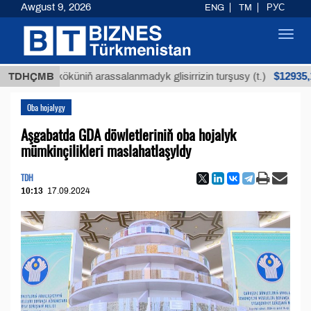
Awgust 9, 2026
ENG
TM
РУС
Toggl
navig
$12935,18
n köküniň arassalanmadyk glisirrizin turşusy (t.)
TDHÇMB
Oba hojalygy
Aşgabatda GDA döwletleriniň oba hojalyk
mümkinçilikleri maslahatlaşyldy
TDH
10:13
17.09.2024