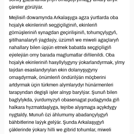
çäreler görülýär.
Mejlisiň dowamynda Arkalaşyga agza ýurtlarda oba
hojalyk ekinleriniň seçgiçiliginiň, ekinleriň
görnüşleriniň synagdan geçirilişiniň, tohumçylygyň,
şitilhanalaryň ýagdaýy, üzümiň we miweli agaçlaryň
nahallary bilen üpjün etmek babatda seçgiçiligiň
eýeleýän orny barada maglumatlar diňlenildi. Oba
hojalyk ekinleriniň hasyllylygyny ýokarlandyrmak, ylmy
taýdan esaslandyrylan ekin dolanyşygyny
ornaşdyrmak, önümleriň öndürilýän möçberini
artdyrmak üçin türkmen alymlarydyr hünärmenleri
tarapyndan degişli işler alnyp barylýar. Şunuň bilen
baglylykda, ýurdumyzyň obasenagat pudagynda giň
halkara hyzmatdaşlyga, tejribe alyşmaga açykdygy
nygtaldy. Munuň özi ählumumy abadançylygyň
bähbitlerine laýyk gelýär. Şunda Arkalaşygyň
çäklerinde ýokary hilli we gibrid tohumlar, miweli