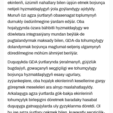
ekinleriň, üzümiň nahallary bilen üpjün etmek boýunça
netijeli hyzmatdaşlygyň ýola goýlandygy aýdyldy.
Munuň özi agza ýurtlaryň obasenagat toplumynyň
durnukly ösdürilmegine ýardam edýär. Oba
hojalygynda özara bähbitli hyzmatdaşlygy we
döwletara integrasiýany mundan beýläk-de
pugtalandyrmak maksady bilen, GDA-da tohumçylygy
dolandyrmak boýunça maglumat-seljeriş ulgamynyň
döredilmegine möhüm ähmiýet berilýär.
Duşuşykda GDA ýurtlarynda ýeralmanyň, güýzlük
bugdaýyň, gowaçanyň seçgiçiligi we tohumçylygy
boýunça hyzmatdaşlygyň esasy ugurlary,
zyýankeşlere, oba hojalyk ekinleriniň kesellerine garşy
göreşmek meseleleri ara alnyp maslahatlaşyldy.
Arkalaşyga agza ýurtlarda gök-bakja ekinleriniň
tohumçylyk birleşigini döretmek baradaky hasabat
duşuşyga gatnaşyjylarda uly gyzyklanma döretdi. Ol
bu işe agza ýurtlary çekmek bilen, kuwwatly seçgiçilik-