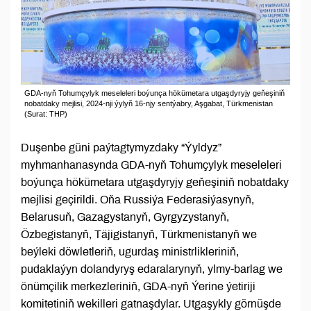
GDA-nyň Tohumçylyk meseleleri boýunça hökümetara utgaşdyryjy geňeşiniň
nobatdaky mejlisi, 2024-nji ýylyň 16-njy sentýabry, Aşgabat, Türkmenistan
(Surat: THP)
Duşenbe güni paýtagtymyzdaky “Ýyldyz”
myhmanhanasynda GDA-nyň Tohumçylyk meseleleri
boýunça hökümetara utgaşdyryjy geňeşiniň nobatdaky
mejlisi geçirildi. Oňa Russiýa Federasiýasynyň,
Belarusuň, Gazagystanyň, Gyrgyzystanyň,
Özbegistanyň, Täjigistanyň, Türkmenistanyň we
beýleki döwletleriň, ugurdaş ministrlikleriniň,
pudaklaýyn dolandyryş edaralarynyň, ylmy-barlag we
önümçilik merkezleriniň, GDA-nyň Ýerine ýetiriji
komitetiniň wekilleri gatnaşdylar. Utgaşykly görnüşde