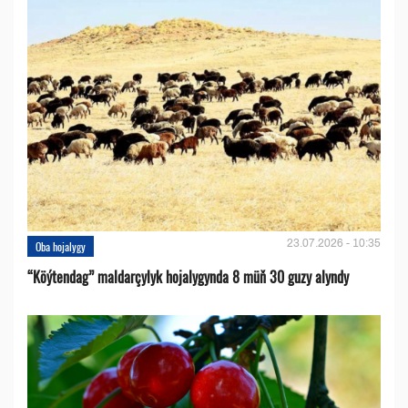
23.07.2026 - 10:35
Oba hojalygy
“Köýtendag” maldarçylyk hojalygynda 8 müň 30 guzy alyndy