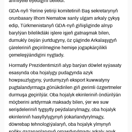
ähmiýete eýedigini belledi.
GDA-nyň Ýerine ýetiriji komitetiniň Baş sekretarynyň
orunbasary Ilhom Nematow sanly ulgam arkaly çykyş
edip, Türkmenistanyň GDA-nyň giňişliginde alnyp
barylýan bilelikdäki işlere işjeň gatnaşmak bilen,
durnukly ösýän ýurtdugyny, öz çäginde Arkalaşygyň
çäreleriniň geçirilmegine hemişe jogapkärçilikli
çemeleşýändigini nygtady.
Hormatly Prezidentimiziň alyp barýan döwlet syýasaty
esasynda oba hojalygy pudagynda azyk
howpsuzlygyny, ýurdumyzyň eksport kuwwatyny
pugtalandyrmaga gönükdirilen giň gerimli özgertmeler
durmuşa geçirilýär. Oba hojalyk ekinleriniň öndürilýän
möçberini artdyrmak maksady bilen, ýer we suw
serişdeleriniň tygşytly peýdalanylmagy, oba hojalyk
ekinleriniň hasyllylygynyň ýokarlandyrylmagy,
döwrebap tehnologiýalaryň, oba hojalyk ylmynyň
soňky gazananlarynyň ornaşdyrylmagy arkaly anyk