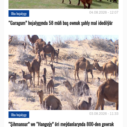
04.08.2026 - 12:07
Oba hojalygy
“Garagum” hojalygynda 58 müň baş ownuk şahly mal idedilýär
03.08.2026 - 11:33
Oba hojalygy
“Şihmansur” we “Hanguýy” öri meýdanlarynda 800-den gowrak