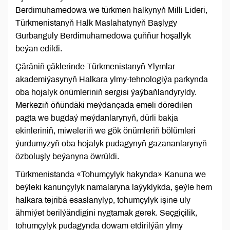
Berdimuhamedowa we türkmen halkynyň Milli Lideri,
Türkmenistanyň Halk Maslahatynyň Başlygy
Gurbanguly Berdimuhamedowa çuňňur hoşallyk
beýan edildi.
Çäräniň çäklerinde Türkmenistanyň Ylymlar
akademiýasynyň Halkara ylmy-tehnologiýa parkynda
oba hojalyk önümleriniň sergisi ýaýbaňlandyryldy.
Merkeziň öňündäki meýdançada emeli döredilen
pagta we bugdaý meýdanlarynyň, dürli bakja
ekinleriniň, miweleriň we gök önümleriň bölümleri
ýurdumyzyň oba hojalyk pudagynyň gazananlarynyň
özboluşly beýanyna öwrüldi.
Türkmenistanda «Tohumçylyk hakynda» Kanuna we
beýleki kanunçylyk namalaryna laýyklykda, şeýle hem
halkara tejribä esaslanylyp, tohumçylyk işine uly
ähmiýet berilýändigini nygtamak gerek. Seçgiçilik,
tohumçylyk pudagynda dowam etdirilýän ylmy