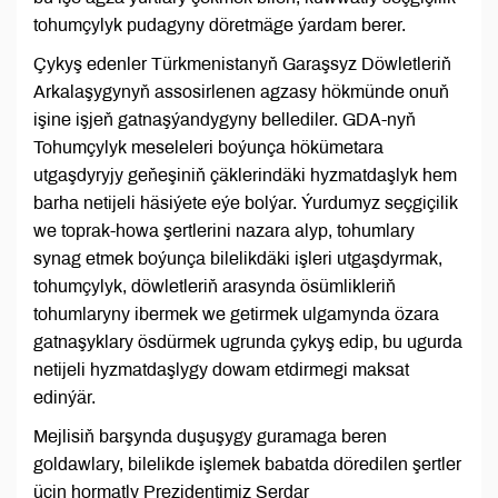
tohumçylyk pudagyny döretmäge ýardam berer.
Çykyş edenler Türkmenistanyň Garaşsyz Döwletleriň
Arkalaşygynyň assosirlenen agzasy hökmünde onuň
işine işjeň gatnaşýandygyny bellediler. GDA-nyň
Tohumçylyk meseleleri boýunça hökümetara
utgaşdyryjy geňeşiniň çäklerindäki hyzmatdaşlyk hem
barha netijeli häsiýete eýe bolýar. Ýurdumyz seçgiçilik
we toprak-howa şertlerini nazara alyp, tohumlary
synag etmek boýunça bilelikdäki işleri utgaşdyrmak,
tohumçylyk, döwletleriň arasynda ösümlikleriň
tohumlaryny ibermek we getirmek ulgamynda özara
gatnaşyklary ösdürmek ugrunda çykyş edip, bu ugurda
netijeli hyzmatdaşlygy dowam etdirmegi maksat
edinýär.
Mejlisiň barşynda duşuşygy guramaga beren
goldawlary, bilelikde işlemek babatda döredilen şertler
üçin hormatly Prezidentimiz Serdar