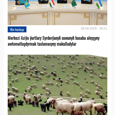
08.08.2026 - 09:21
Oba hojalygy
Merkezi Aziýa ýurtlary Syrderýanyň suwunyň hasaba alnyşyny
awtomatlaşdyrmak taslamasyny makulladylar