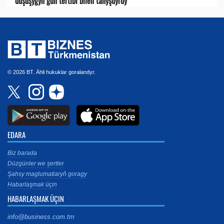
duşuşygyň gün tertibi bilen tanyşdyrdy
© 2026 BT. Ähli hukuklar goralandyr.
EDARA
Biz barada
Düzgünler we şertler
Şahsy maglumatlaryň goragy
Habarlaşmak üçin
HABARLAŞMAK ÜÇIN
info@business.com.tm