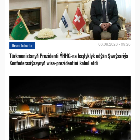
06.08.2026 - 09:26
Resmi habarlar
Türkmenistanyň Prezidenti ÝHHG-na başlyklyk edýän Şweýsariýa
Konfederasiýasynyň wise-prezidentini kabul etdi