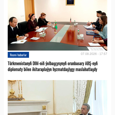
07.08.2026 - 17:57
Resmi habarlar
Türkmenistanyň DIM-niň ýolbaşçysynyň orunbasary ABŞ-nyň
diplomaty bilen ikitaraplaýyn hyzmatdaşlygy maslahatlaşdy