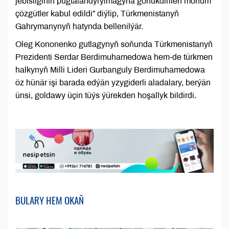
jebisliginiň pugtalandyrylmagyna gönükdirilen möhüm
çözgütler kabul edildi” diýlip, Türkmenistanyň
Gahrymanynyň hatynda bellenilýär.
Oleg Kononenko gutlagynyň soňunda Türkmenistanyň
Prezidenti Serdar Berdimuhamedowa hem-de türkmen
halkynyň Milli Lideri Gurbanguly Berdimuhamedowa
öz hünär işi barada edýän yzygiderli aladalary, berýän
ünsi, goldawy üçin tüýs ýürekden hoşallyk bildirdi.
BULARY HEM OKAŇ