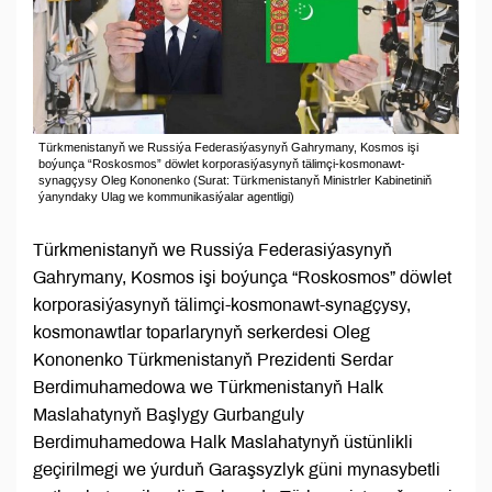
Türkmenistanyň we Russiýa Federasiýasynyň Gahrymany, Kosmos işi
boýunça “Roskosmos” döwlet korporasiýasynyň tälimçi-kosmonawt-
synagçysy Oleg Kononenko (Surat: Türkmenistanyň Ministrler Kabinetiniň
ýanyndaky Ulag we kommunikasiýalar agentligi)
Türkmenistanyň we Russiýa Federasiýasynyň
Gahrymany, Kosmos işi boýunça “Roskosmos” döwlet
korporasiýasynyň tälimçi-kosmonawt-synagçysy,
kosmonawtlar toparlarynyň serkerdesi Oleg
Kononenko Türkmenistanyň Prezidenti Serdar
Berdimuhamedowa we Türkmenistanyň Halk
Maslahatynyň Başlygy Gurbanguly
Berdimuhamedowa Halk Maslahatynyň üstünlikli
geçirilmegi we ýurduň Garaşsyzlyk güni mynasybetli