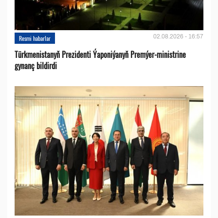
02.08.2026 - 16:57
Resmi habarlar
Türkmenistanyň Prezidenti Ýaponiýanyň Premýer-ministrine
gynanç bildirdi