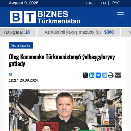
Awgust 9, 2026
ENG
TM
РУС
Toggl
navig
2935,18
$300
TDHÇMB
Az kükürtli ýakyş mazudy (t.)
"А" kysym
Resmi habarlar
Oleg Kononenko Türkmenistanyň ýolbaşçylaryny
gutlady
BT
12:27
26.09.2024