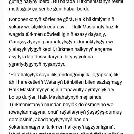
gutlag hatyny iberdi. Bu barada Türkmenistanyň resmi
metbugaty çarşenbe güni habar berdi.
Kononenkonyň sözlerine görä, Halk häkimiýetiniň
ýokary wekilçilikli edarasy — Halk Maslahaty häzirki
wagtda türkmen döwletliliginiň esasy daýanjy,
Garaşsyzlygyň, parahatçylygyň, durnuklylygyň we
ylalaşyklylygyň kepili, türkmen halkynyň ençeme
asyrlyk däp-dessurlaryna, taryhy ýoluna
ygrarlydygynyň nyşanydyr.
“Parahatçylyk söýüjilik, öňdengörüjilik, jogapkärçilik,
ähli hereketleriň Watanyň bähbitleri bilen sazlaşmagy
Halk Maslahatynyň işiniň tapawutly aýratynlyklary
bolup durýar. Halk Maslahatynyň mejlisinde
Türkmenistanyň mundan beýläk-de ösmegine we
rowaçlanmagyna, onuň raýatlarynyň ýaşaýyş-durmuş
derejesiniň, abadançylygynyň has-da
ýokarlanmagyna, türkmen halkynyň agzybirliginiň,