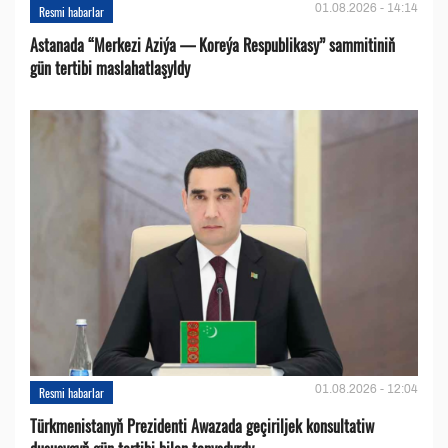
01.08.2026 - 14:14
Resmi habarlar
Astanada “Merkezi Aziýa — Koreýa Respublikasy” sammitiniň
gün tertibi maslahatlaşyldy
01.08.2026 - 12:04
Resmi habarlar
Türkmenistanyň Prezidenti Awazada geçiriljek konsultatiw