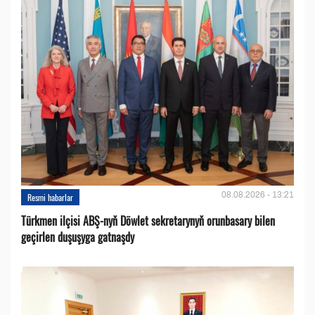
08.08.2026 - 13:21
Resmi habarlar
Türkmen ilçisi ABŞ-nyň Döwlet sekretarynyň orunbasary bilen
geçirlen duşuşyga gatnaşdy