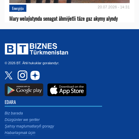
20.07.2026 - 14:31
Energiýa
Mary welaýatynda senagat ähmiýetli täze gaz akymy alyndy
© 2026 BT. Ähli hukuklar goralandyr.
EDARA
Biz barada
Düzgünler we şertler
Şahsy maglumatlaryň goragy
Habarlaşmak üçin