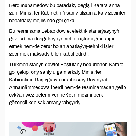
Berdimuhamedow bu baradaky degişli Karara anna
güni Ministrler Kabinetiniň sanly ulgam arkaly geçirilen
nobatdaky mejlisinde gol çekdi.
Bu resminama Lebap döwlet elektrik stansiýasynyň
gaz turbina desgalarynyň netijeli işlemegini üpjün
etmek hem-de zerur bolan abatlaýyş-tehniki işleri
geçirmek maksady bilen kabul edildi.
Türkmenistanyň döwlet Baştutany hödürlenen Karara
gol çekip, ony sanly ulgam arkaly Ministrler
Kabinetiniň Başlygynyň orunbasary Baýmyrat
Annamämmedowa iberdi hem-de resminamadan gelip
çykýan wezipeleriň ýerine ýetirilmegini berk
gözegçilikde saklamagy tabşyrdy.