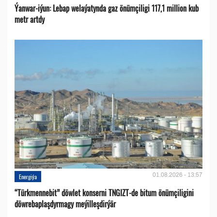
Ýanwar-iýun: Lebap welaýatynda gaz önümçiligi 117,1 million kub
metr artdy
01.08.2026 - 13:57
Energiýa
“Türkmennebit” döwlet konserni TNGIZT-de bitum önümçiligini
döwrebaplaşdyrmagy meýilleşdirýär