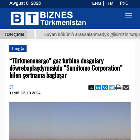
Awgust 8, 2026
ENG
TM
РУС
Toggl
navig
,8 ТМТ
TDHÇMB
Buýan köküniň arassalanmadyk glisirrizin turşusy (t.)
Energiýa
“Türkmenenergo” gaz turbina desgalary
döwrebaplaşdyrmakda “Sumitomo Corporation”
bilen şertnama baglaşar
BT
11:35
26.10.2024