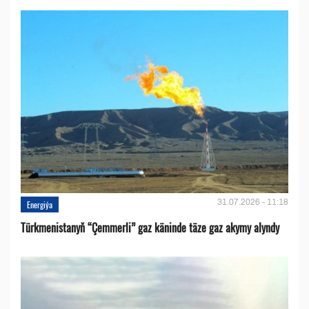
31.07.2026 - 11:18
Energiýa
Türkmenistanyň “Çemmerli” gaz käninde täze gaz akymy alyndy