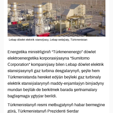
Lebap döwlet elektrik stansiýasy, Lebap welaýaty, Türkmenistan
Energetika ministrliginiň “Türkmenenergo” döwlet
elektroenergetika korporasiýasyna “Sumitomo
Сorporation” kompaniýasy bilen Lebap döwlet elektrik
stansiýasynyň gaz turbina desgalarynyň, şeýle hem
Türkmenistanda hereket edýän beýleki gaz turbinaly
elektrik stansiýalarynyň maddy-enjamlaýyn binýadyny
mundan beýläk-de berkitmek barada şertnamalary
baglaşmaga ygtyýar berildi.
Türkmenistanyň resmi metbugatynyň habar bermegine
görä, Türkmenistanyň Prezidenti Serdar