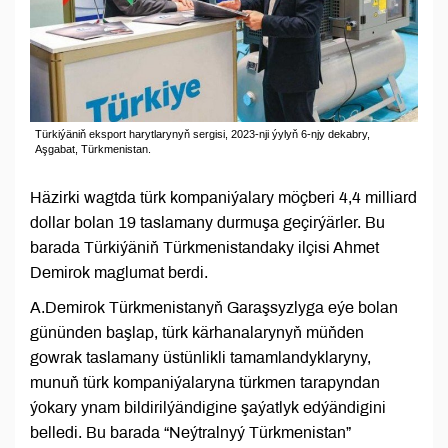
Türkiýäniň eksport harytlarynyň sergisi, 2023-nji ýylyň 6-njy dekabry,
Aşgabat, Türkmenistan.
Häzirki wagtda türk kompaniýalary möçberi 4,4 milliard
dollar bolan 19 taslamany durmuşa geçirýärler. Bu
barada Türkiýäniň Türkmenistandaky ilçisi Ahmet
Demirok maglumat berdi.
A.Demirok Türkmenistanyň Garaşsyzlyga eýe bolan
gününden başlap, türk kärhanalarynyň müňden
gowrak taslamany üstünlikli tamamlandyklaryny,
munuň türk kompaniýalaryna türkmen tarapyndan
ýokary ynam bildirilýändigine şaýatlyk edýändigini
belledi. Bu barada “Neýtralnyý Türkmenistan”