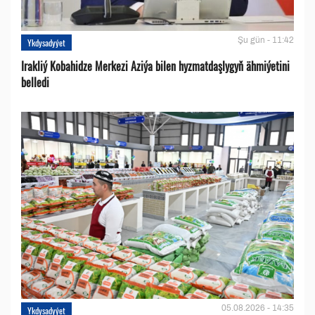
Şu gün - 11:42
Ykdysadyýet
Irakliý Kobahidze Merkezi Aziýa bilen hyzmatdaşlygyň ähmiýetini
belledi
05.08.2026 - 14:35
Ykdysadyýet