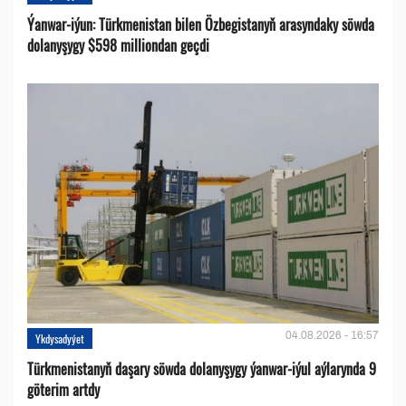
Ýanwar-iýun: Türkmenistan bilen Özbegistanyň arasyndaky söwda
dolanyşygy $598 milliondan geçdi
04.08.2026 - 16:57
Ykdysadyýet
Türkmenistanyň daşary söwda dolanyşygy ýanwar-iýul aýlarynda 9
göterim artdy