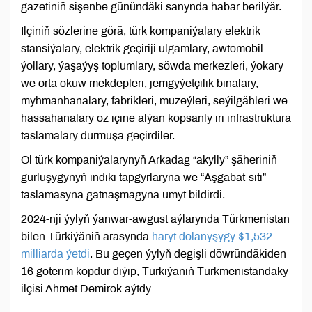
gazetiniň sişenbe günündäki sanynda habar berilýär.
Ilçiniň sözlerine görä, türk kompaniýalary elektrik
stansiýalary, elektrik geçiriji ulgamlary, awtomobil
ýollary, ýaşaýyş toplumlary, söwda merkezleri, ýokary
we orta okuw mekdepleri, jemgyýetçilik binalary,
myhmanhanalary, fabrikleri, muzeýleri, seýilgähleri we
hassahanalary öz içine alýan köpsanly iri infrastruktura
taslamalary durmuşa geçirdiler.
Ol türk kompaniýalarynyň Arkadag “akylly” şäheriniň
gurluşygynyň indiki tapgyrlaryna we “Aşgabat-siti”
taslamasyna gatnaşmagyna umyt bildirdi.
2024-nji ýylyň ýanwar-awgust aýlarynda Türkmenistan
bilen Türkiýäniň arasynda
haryt dolanyşygy $1,532
milliarda ýetdi
. Bu geçen ýylyň degişli döwründäkiden
16 göterim köpdür diýip, Türkiýäniň Türkmenistandaky
ilçisi Ahmet Demirok aýtdy