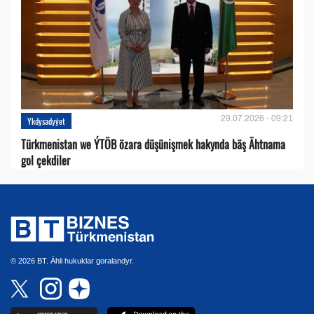
29.07.2026 - 09:21
Ykdysadyýet
Türkmenistan we ÝTÖB özara düşünişmek hakynda bäş Ähtnama
gol çekdiler
© 2026 BT. Ähli hukuklar goralandyr.