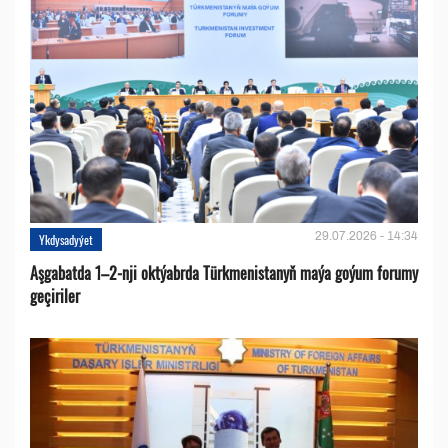
29.07.2026 - 14:34
Ykdysadyýet
Aşgabatda 1–2-nji oktýabrda Türkmenistanyň maýa goýum forumy
geçiriler