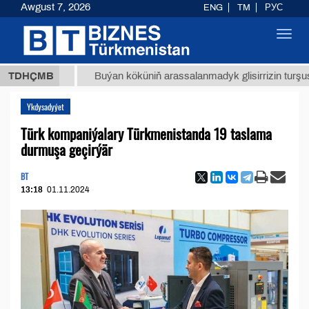
Awgust 7, 2026
ENG
TM
РУС
Toggl
navig
8 ТМТ
TDHÇMB
Buýan köküniň arassalanmadyk glisirrizin turşusy (t.)
Ykdysadyýet
Türk kompaniýalary Türkmenistanda 19 taslama
durmuşa geçirýär
BT
13:18
01.11.2024