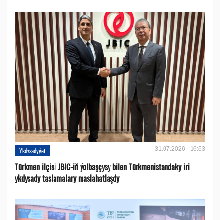
31.07.2026 - 16:53
Ykdysadyýet
Türkmen ilçisi JBIC-iň ýolbaşçysy bilen Türkmenistandaky iri
ykdysady taslamalary maslahatlaşdy