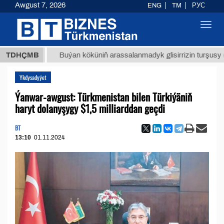
Awgust 7, 2026
ENG
TM
РУС
Toggl
navig
МТ
$12
TDHÇMB
Buýan köküniň arassalanmadyk glisirrizin turşusy (t.)
Ykdysadyýet
Ýanwar-awgust: Türkmenistan bilen Türkiýäniň
haryt dolanyşygy $1,5 milliarddan geçdi
BT
13:10
01.11.2024