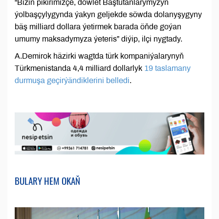
“Biziň pikirimizçe, döwlet Baştutanlarymyzyň
ýolbaşçylygynda ýakyn geljekde söwda dolanyşygyny
bäş milliard dollara ýetirmek barada öňde goýan
umumy maksadymyza ýeteris” diýip, ilçi nygtady.
A.Demirok häzirki wagtda türk kompaniýalarynyň
Türkmenistanda 4,4 milliard dollarlyk
19 taslamany
durmuşa geçirýändiklerini belledi
.
BULARY HEM OKAŇ