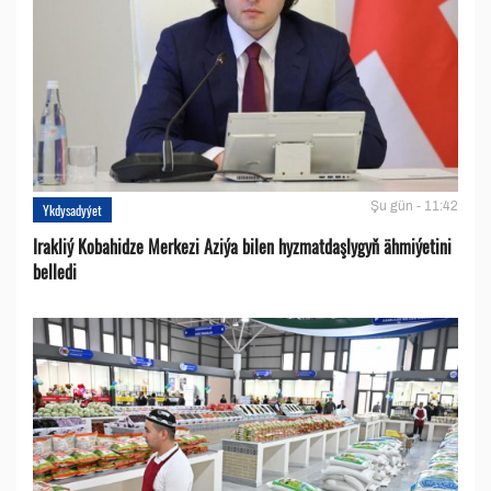
Şu gün - 11:42
Ykdysadyýet
Irakliý Kobahidze Merkezi Aziýa bilen hyzmatdaşlygyň ähmiýetini
belledi