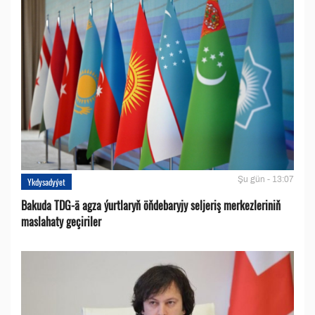
Şu gün - 13:07
Ykdysadyýet
Bakuda TDG-ä agza ýurtlaryň öňdebaryjy seljeriş merkezleriniň
maslahaty geçiriler