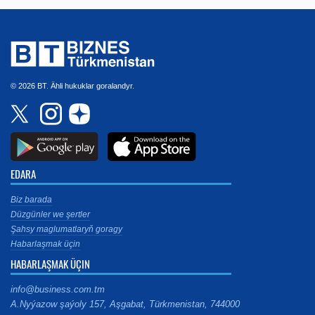
© 2026 BT. Ähli hukuklar goralandyr.
EDARA
Biz barada
Düzgünler we şertler
Şahsy maglumatlaryň goragy
Habarlaşmak üçin
HABARLAŞMAK ÜÇIN
info@business.com.tm
A.Nyýazow şaýoly 157, Aşgabat, Türkmenistan, 744000