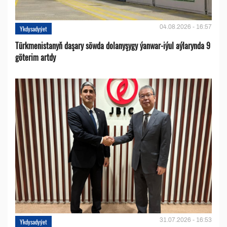
04.08.2026 - 16:57
Ykdysadyýet
Türkmenistanyň daşary söwda dolanyşygy ýanwar-iýul aýlarynda 9
göterim artdy
31.07.2026 - 16:53
Ykdysadyýet