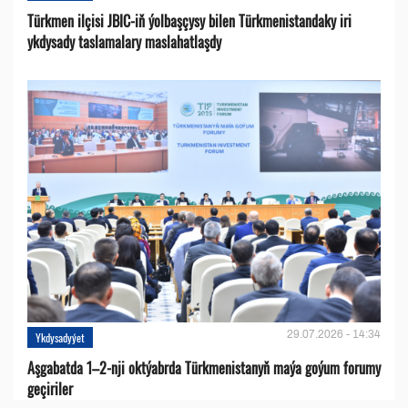
Türkmen ilçisi JBIC-iň ýolbaşçysy bilen Türkmenistandaky iri
ykdysady taslamalary maslahatlaşdy
29.07.2026 - 14:34
Ykdysadyýet
Aşgabatda 1–2-nji oktýabrda Türkmenistanyň maýa goýum forumy
geçiriler