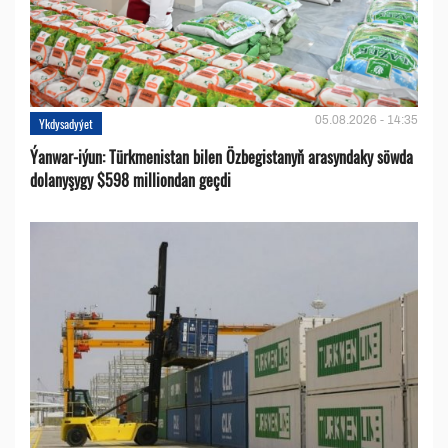
05.08.2026 - 14:35
Ykdysadyýet
Ýanwar-iýun: Türkmenistan bilen Özbegistanyň arasyndaky söwda
dolanyşygy $598 milliondan geçdi