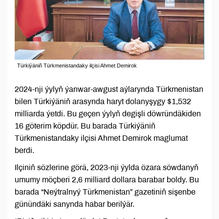
Türkiýäniň Türkmenistandaky ilçisi Ahmet Demirok
2024-nji ýylyň ýanwar-awgust aýlarynda Türkmenistan
bilen Türkiýäniň arasynda haryt dolanyşygy $1,532
milliarda ýetdi. Bu geçen ýylyň degişli döwründäkiden
16 göterim köpdür. Bu barada Türkiýäniň
Türkmenistandaky ilçisi Ahmet Demirok maglumat
berdi.
Ilçiniň sözlerine görä, 2023-nji ýylda özara söwdanyň
umumy möçberi 2,6 milliard dollara barabar boldy. Bu
barada “Neýtralnyý Türkmenistan” gazetiniň sişenbe
günündäki sanynda habar berilýär.