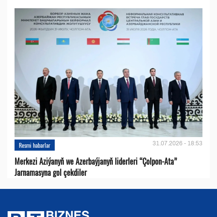
31.07.2026 - 18:53
Resmi habarlar
Merkezi Aziýanyň we Azerbaýjanyň liderleri “Çolpon-Ata”
Jarnamasyna gol çekdiler