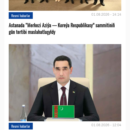
01.08.2026 - 14:14
Resmi habarlar
Astanada “Merkezi Aziýa — Koreýa Respublikasy” sammitiniň
gün tertibi maslahatlaşyldy
01.08.2026 - 12:04
Resmi habarlar