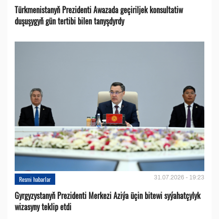
Türkmenistanyň Prezidenti Awazada geçiriljek konsultatiw
duşuşygyň gün tertibi bilen tanyşdyrdy
31.07.2026 - 19:23
Resmi habarlar
Gyrgyzystanyň Prezidenti Merkezi Aziýa üçin bitewi syýahatçylyk
wizasyny teklip etdi