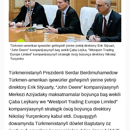
Türkmen-amerikan işewürler geňeşiniň ýerine ýetiriji direktory Erik Stýuart,
“John Deere” kompaniýasynyň baş wekili Çaba Leýka, “Westport Trading
Europe Limited” kompaniýasynyň strategik ösüş boýunça direktory Nikolaý
Ýurçenko
Türkmenistanyň Prezidenti Serdar Berdimuhamedow
Türkmen-amerikan işewürler geňeşiniň ýerine ýetiriji
direktory Erik Stýuarty, “John Deere” kompaniýasynyň
Merkezi Aziýadaky maksatnamalar boýunça baş wekili
Çaba Leýkany we “Westport Trading Europe Limited”
kompaniýasynyň strategik ösüş boýunça direktory
Nikolaý Ýurçenkony kabul etdi. Duşuşygyň
dowamynda Türkmenistanyň döwlet Baştutany öz