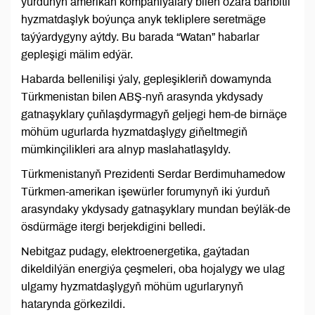
ýurdunyň amerikan kompaniýalary bilen özara bähbitli
hyzmatdaşlyk boýunça anyk tekliplere seretmäge
taýýardygyny aýtdy. Bu barada “Watan” habarlar
gepleşigi mälim edýär.
Habarda bellenilişi ýaly, gepleşikleriň dowamynda
Türkmenistan bilen ABŞ-nyň arasynda ykdysady
gatnaşyklary çuňlaşdyrmagyň geljegi hem-de birnäçe
möhüm ugurlarda hyzmatdaşlygy giňeltmegiň
mümkinçilikleri ara alnyp maslahatlaşyldy.
Türkmenistanyň Prezidenti Serdar Berdimuhamedow
Türkmen-amerikan işewürler forumynyň iki ýurduň
arasyndaky ykdysady gatnaşyklary mundan beýläk-de
ösdürmäge itergi berjekdigini belledi.
Nebitgaz pudagy, elektroenergetika, gaýtadan
dikeldilýän energiýa çeşmeleri, oba hojalygy we ulag
ulgamy hyzmatdaşlygyň möhüm ugurlarynyň
hatarynda görkezildi.