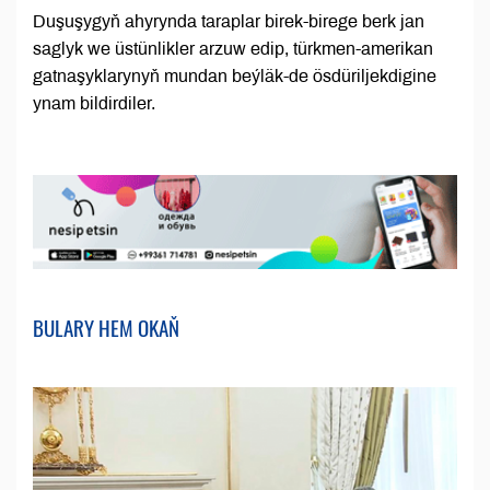
Duşuşygyň ahyrynda taraplar birek-birege berk jan
saglyk we üstünlikler arzuw edip, türkmen-amerikan
gatnaşyklarynyň mundan beýläk-de ösdüriljekdigine
ynam bildirdiler.
BULARY HEM OKAŇ