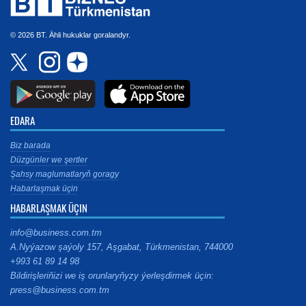
© 2026 BT. Ähli hukuklar goralandyr.
EDARA
Biz barada
Düzgünler we şertler
Şahsy maglumatlaryň goragy
Habarlaşmak üçin
HABARLAŞMAK ÜÇIN
info@business.com.tm
A.Nyýazow şaýoly 157, Aşgabat, Türkmenistan, 744000
+993 61 89 14 98
Bildirişleriňizi we iş orunlaryňyzy ýerleşdirmek üçin:
press@business.com.tm