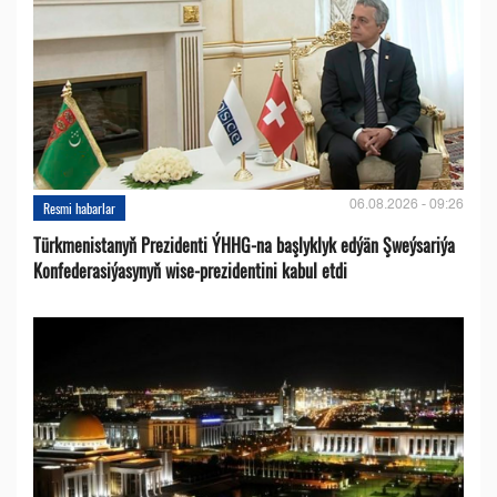
06.08.2026 - 09:26
Resmi habarlar
Türkmenistanyň Prezidenti ÝHHG-na başlyklyk edýän Şweýsariýa
Konfederasiýasynyň wise-prezidentini kabul etdi