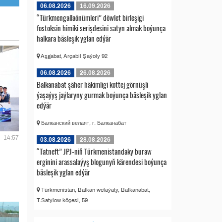
06.08.2026
16.09.2026
“Türkmengallaönümleri” döwlet birleşigi
fostoksin himiki serişdesini satyn almak boýunça
halkara bäsleşik yglan edýär
Aşgabat, Arçabil Şaýoly 92
06.08.2026
26.08.2026
Balkanabat şäher häkimligi kottej görnüşli
ýaşaýyş jaýlaryny gurmak boýunça bäsleşik yglan
edýär
Балканский велаят, г. Балканабат
- 14:57
03.08.2026
28.08.2026
“Tatneft” JPJ-niň Türkmenistandaky buraw
erginini arassalaýyş blogunyň kärendesi boýunça
bäsleşik yglan edýär
Türkmenistan, Balkan welaýaty, Balkanabat,
T.Satylow köçesi, 59