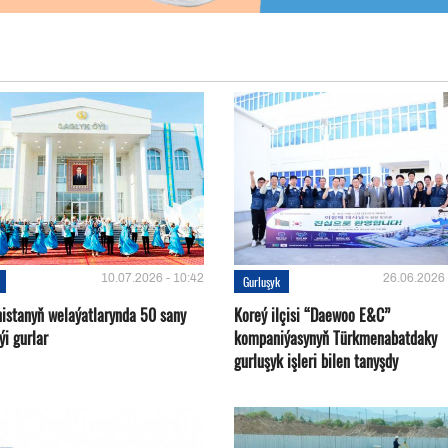
10.07.2026 - 10:42
26.06.2026 
Gurluşyk
istanyň welaýatlarynda 50 sany
Koreý ilçisi “Daewoo E&C”
ýi gurlar
kompaniýasynyň Türkmenabatdaky
gurluşyk işleri bilen tanyşdy