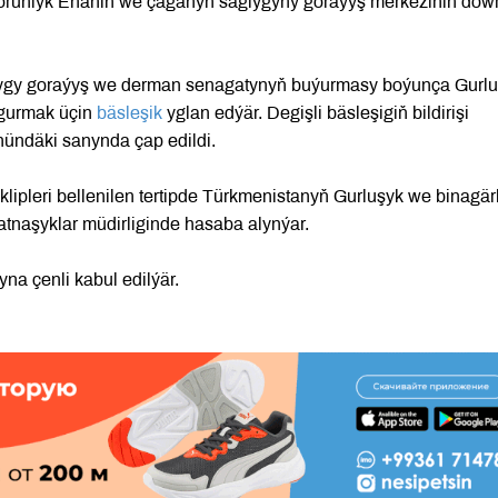
orunlyk Enäniň we çaganyň saglygyny goraýyş merkeziniň döw
lygy goraýyş we derman senagatynyň buýurmasy boýunça Gurl
 gurmak üçin
bäsleşik
yglan edýär. Degişli bäsleşigiň bildirişi
nündäki sanynda çap edildi.
klipleri bellenilen tertipde Türkmenistanyň Gurluşyk we binagärl
tnaşyklar müdirliginde hasaba alynýar.
yna çenli kabul edilýär.