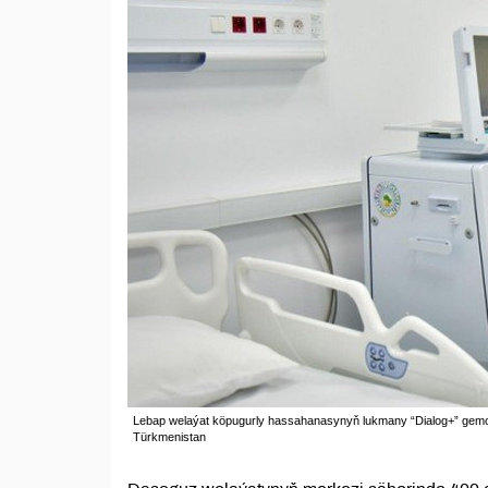
Lebap welaýat köpugurly hassahanasynyň lukmany “Dialog+” gemod
Türkmenistan