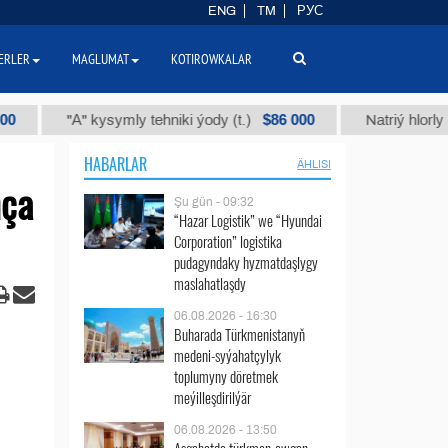
ENG
TM
РУС
ERLER
MAGLUMAT
KOTIROWKALAR
$86 000
"А" kysymly tehniki ýody (t.)
Natriý hlorly (nahar d
HABARLAR
ÄHLISI
nça
Şu gün - 09:32
“Hazar Logistik” we “Hyundai
Corporation” logistika
pudagyndaky hyzmatdaşlygy
maslahatlaşdy
06.08.2026 - 16:30
Buharada Türkmenistanyň
medeni-syýahatçylyk
toplumyny döretmek
meýilleşdirilýär
06.08.2026 - 13:50