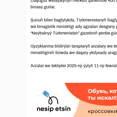
Daşoguz welaýatynyň merkezi şäherinde 400 
binasy gurlar.
Şunuň bilen baglylykda, Türkmenistanyň Sag
we binagärlik ministrligi ady agzalan desgany
“Neýtralnyý Türkmenistan” gazetiniň şenbe gü
Gyzyklanma bildirýän taraplaryň arzalary we te
ministrliginiň Söwda we daşary ykdysady araga
Arzalar we teklipler 2025-nji ýylyň 11-nji fewral