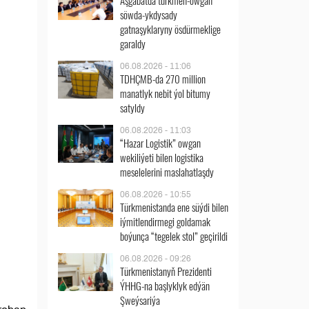
Aşgabatda türkmen-owgan
söwda-ykdysady
gatnaşyklaryny ösdürmeklige
garaldy
06.08.2026 - 11:06
TDHÇMB-da 270 million
manatlyk nebit ýol bitumy
satyldy
06.08.2026 - 11:03
“Hazar Logistik” owgan
wekiliýeti bilen logistika
meselelerini maslahatlaşdy
06.08.2026 - 10:55
Türkmenistanda ene süýdi bilen
iýmitlendirmegi goldamak
boýunça “tegelek stol” geçirildi
06.08.2026 - 09:26
Türkmenistanyň Prezidenti
ÝHHG-na başlyklyk edýän
Şweýsariýa