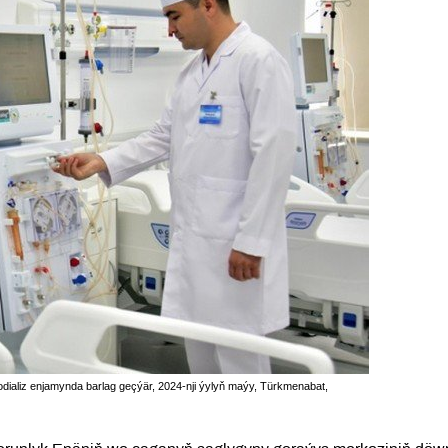
ializ enjamynda barlag geçýär, 2024-nji ýylyň maýy, Türkmenabat,