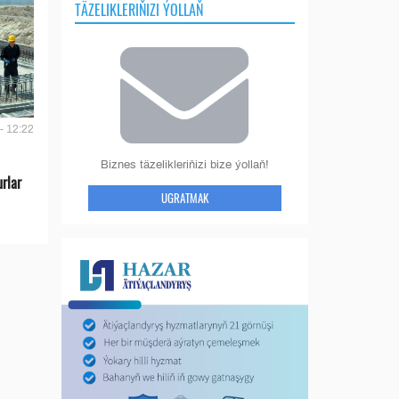
TÄZELIKLERIŇIZI ÝOLLAŇ
- 12:22
Biznes täzelikleriňizi bize ýollaň!
urlar
UGRATMAK