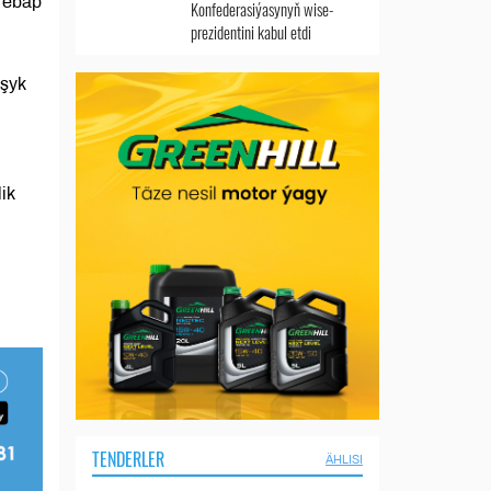
rebap
Konfederasiýasynyň wise-
prezidentini kabul etdi
uşyk
ik
TENDERLER
ÄHLISI