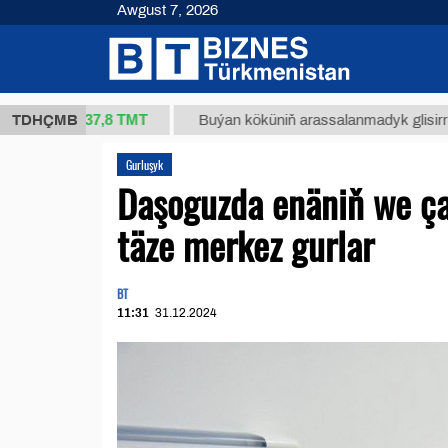
Awgust 7, 2026
37,8 ТМТ
kg.)
TDHÇMB
Buýan köküniň arassalanmadyk glisirrizin turş
Gurluşyk
Daşoguzda enäniň we ç
täze merkez gurlar
BT
11:31
31.12.2024