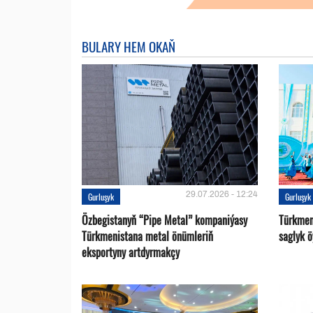
BULARY HEM OKAŇ
29.07.2026 - 12:24
Gurluşyk
Gurluşyk
Özbegistanyň “Pipe Metal” kompaniýasy
Türkmen
Türkmenistana metal önümleriň
saglyk ö
eksportyny artdyrmakçy