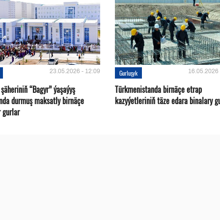
23.05.2026 - 12:09
16.05.2026 
Gurluşyk
 şäheriniň “Bagyr” ýaşaýyş
Türkmenistanda birnäçe etrap
nda durmuş maksatly birnäçe
kazyýetleriniň täze edara binalary g
 gurlar