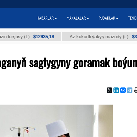
HABARLAR
MAKALALAR
PUDAKLAR
TEND
$12935,18
$300
usy (t.)
Az kükürtli ýakyş mazudy (t.)
aganyň saglygyny goramak boýu