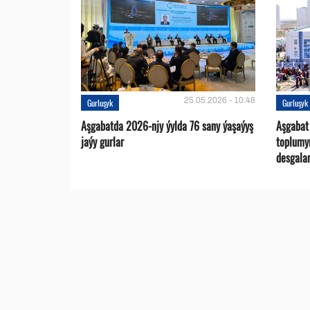
25.05.2026 - 10:48
Gurluşyk
Gurluşyk
Aşgabatda 2026-njy ýylda 76 sany ýaşaýyş
Aşgabat
jaýy gurlar
toplumy
desgalar