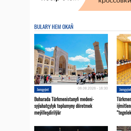
BULARY HEM OKAŇ
06.08.2026 - 16:30
Jemgyýet
Jemgyýe
Buharada Türkmenistanyň medeni-
Türkmen
syýahatçylyk toplumyny döretmek
iýmitle
meýilleşdirilýär
“tegelek