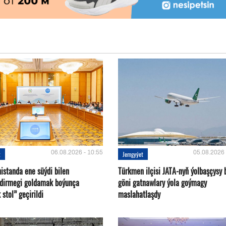
06.08.2026 - 10:55
05.08.2026 
t
Jemgyýet
istanda ene süýdi bilen
Türkmen ilçisi JATA-nyň ýolbaşçysy 
ndirmegi goldamak boýunça
göni gatnawlary ýola goýmagy
 stol” geçirildi
maslahatlaşdy