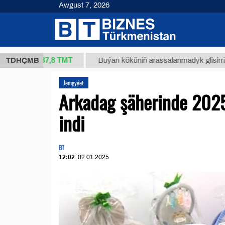
Awgust 7, 2026
37,8 ТМТ
kg.)
TDHÇMB
Buýan köküniň arassalanmadyk glisirrizin turşu
Jemgyýet
Arkadag şäherinde 2025-
indi
BT
12:02
02.01.2025