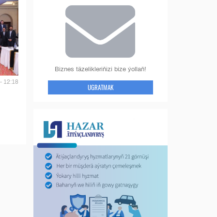
Biznes täzelikleriňizi bize ýollaň!
- 12:18
UGRATMAK