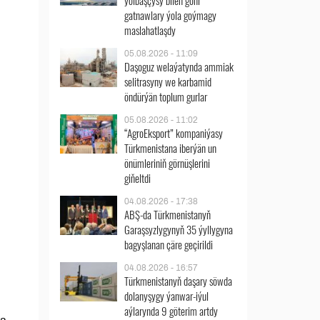
ýolbaşçysy bilen göni
gatnawlary ýola goýmagy
maslahatlaşdy
05.08.2026 - 11:09
Daşoguz welaýatynda ammiak
selitrasyny we karbamid
öndürýän toplum gurlar
05.08.2026 - 11:02
“AgroEksport” kompaniýasy
Türkmenistana iberýän un
önümleriniň görnüşlerini
giňeltdi
04.08.2026 - 17:38
ABŞ-da Türkmenistanyň
Garaşsyzlygynyň 35 ýyllygyna
bagyşlanan çäre geçirildi
04.08.2026 - 16:57
Türkmenistanyň daşary söwda
dolanyşygy ýanwar-iýul
aýlarynda 9 göterim artdy