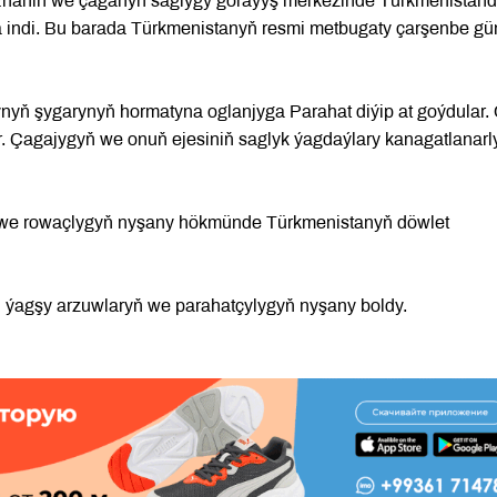
ň Enäniň we çaganyň saglygy goraýyş merkezinde Türkmenistan
nýä indi. Bu barada Türkmenistanyň resmi metbugaty çarşenbe gü
nyň şygarynyň hormatyna oglanjyga Parahat diýip at goýdular.
. Çagajygyň we onuň ejesiniň saglyk ýagdaýlary kanagatlanarly
 we rowaçlygyň nyşany hökmünde Türkmenistanyň döwlet
en ýagşy arzuwlaryň we parahatçylygyň nyşany boldy.