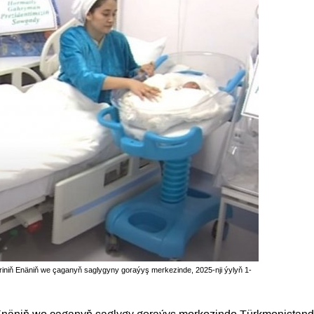
eriniň Enäniň we çaganyň saglygyny goraýyş merkezinde, 2025-nji ýylyň 1-