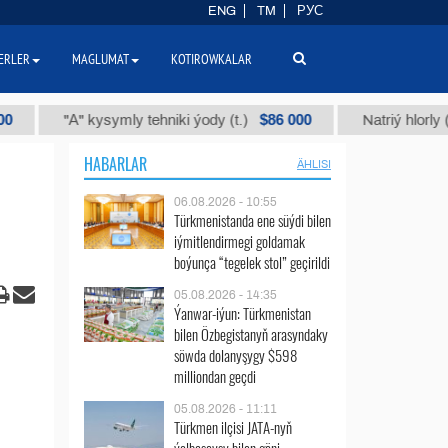
ENG
TM
РУС
ERLER
MAGLUMAT
KOTIROWKALAR
$86 000
"А" kysymly tehniki ýody (t.)
Natriý hlorly (nahar d
HABARLAR
ÄHLISI
06.08.2026 - 10:55
Türkmenistanda ene süýdi bilen
iýmitlendirmegi goldamak
boýunça “tegelek stol” geçirildi
05.08.2026 - 14:35
Ýanwar-iýun: Türkmenistan
bilen Özbegistanyň arasyndaky
söwda dolanyşygy $598
milliondan geçdi
05.08.2026 - 11:11
Türkmen ilçisi JATA-nyň