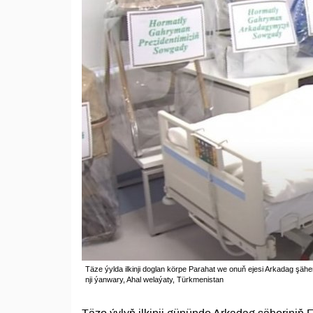
Täze ýylda ilkinji doglan körpe Parahat we onuň ejesi Arkadag şäh
nji ýanwary, Ahal welaýaty, Türkmenistan