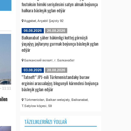
fostoksin himiki serişdesini satyn almak boýunça
halkara bäsleşik yglan edýär
Aşgabat, Arçabil Şaýoly 92
06.08.2026
26.08.2026
Balkanabat şäher häkimligi kottej görnüşli
ýaşaýyş jaýlaryny gurmak boýunça bäsleşik yglan
edýär
Балканский велаят, г. Балканабат
03.08.2026
28.08.2026
“Tatneft” JPJ-niň Türkmenistandaky buraw
erginini arassalaýyş blogunyň kärendesi boýunça
bäsleşik yglan edýär
- 11:11
bilen
Türkmenistan, Balkan welaýaty, Balkanabat,
T.Satylow köçesi, 59
TÄZELIKLERIŇIZI ÝOLLAŇ