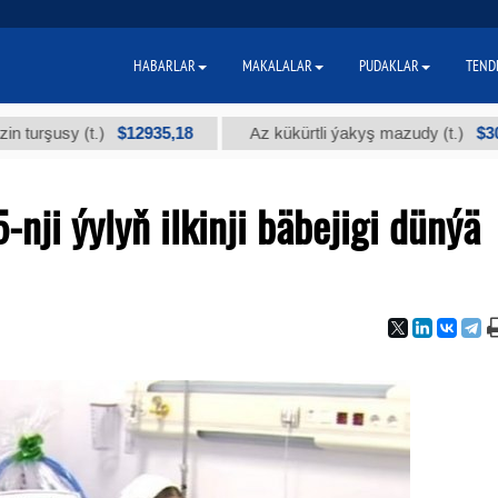
HABARLAR
MAKALALAR
PUDAKLAR
TEND
$12935,18
$300
sy (t.)
Az kükürtli ýakyş mazudy (t.)
nji ýylyň ilkinji bäbejigi dünýä