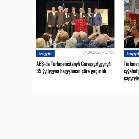
04.08.2026 - 17:38
Jemgyýet
Jemgyýe
ABŞ-da Türkmenistanyň Garaşsyzlygynyň
Türkmen
35 ýyllygyna bagyşlanan çäre geçirildi
syýahat
çagyrylý