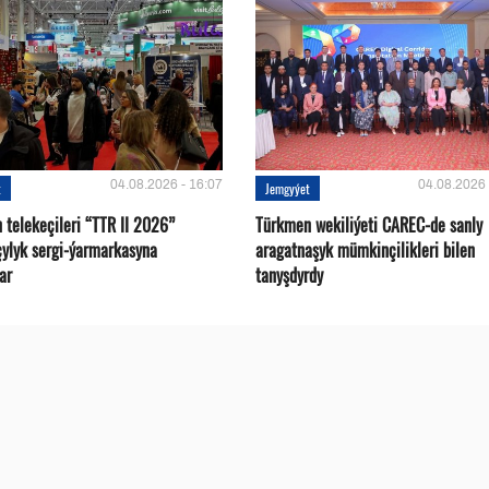
04.08.2026 - 16:07
04.08.2026 
t
Jemgyýet
 telekeçileri “TTR II 2026”
Türkmen wekiliýeti CAREC-de sanly
çylyk sergi-ýarmarkasyna
aragatnaşyk mümkinçilikleri bilen
ar
tanyşdyrdy