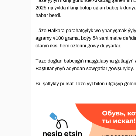
Täze ýylyň ilkinji gününde Arkadag şäherini
2025-nji ýylda ilkinji bolup oglan bäbejik dü
habar berdi.
Täze Halkara parahatçylyk we ynanyşmak ýyly
agramy 4100 grama, boýy 54 santimetre deňdir
olaryň ikisi hem özlerini gowy duýýarlar.
Täze doglan bäbejigiň maşgalasyna gutlagyň
Baştutanynyň adyndan sowgatlar gowşuryldy.
Bu şatlykly pursat Täze ýyl bilen utgaşyp gel