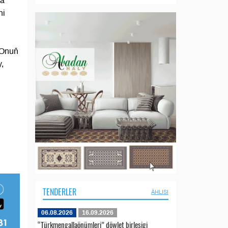
da
ni
 Onuň
,
TENDERLER
ÄHLISI
06.08.2026
16.09.2026
“Türkmengallaönümleri” döwlet birleşigi