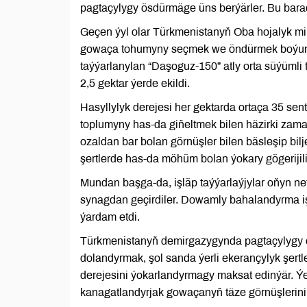
pagtaçylygy ösdürmäge üns berýärler. Bu bar
Geçen ýyl olar Türkmenistanyň Oba hojalyk min
gowaça tohumyny seçmek we öndürmek boýunça
taýýarlanylan “Daşoguz-150” atly orta süýümli
2,5 gektar ýerde ekildi.
Hasyllylyk derejesi her gektarda ortaça 35 se
toplumyny has-da giňeltmek bilen häzirki zama
ozaldan bar bolan görnüşler bilen bäsleşip bilje
şertlerde has-da möhüm bolan ýokary gögerijili
Mundan başga-da, işläp taýýarlaýjylar oňyn neti
synagdan geçirdiler. Dowamly bahalandyrma işl
ýardam etdi.
Türkmenistanyň demirgazygynda pagtaçylygy ös
dolandyrmak, şol sanda ýerli ekerançylyk şertle
derejesini ýokarlandyrmagy maksat edinýär. Ý
kanagatlandyrjak gowaçanyň täze görnüşlerini 