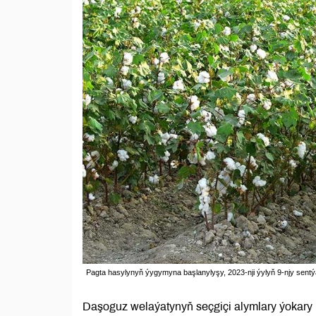
Pagta hasylynyň ýygymyna başlanylyşy, 2023-nji ýylyň 9-njy sent
Daşoguz welaýatynyň seçgiçi alymlary ýokary h