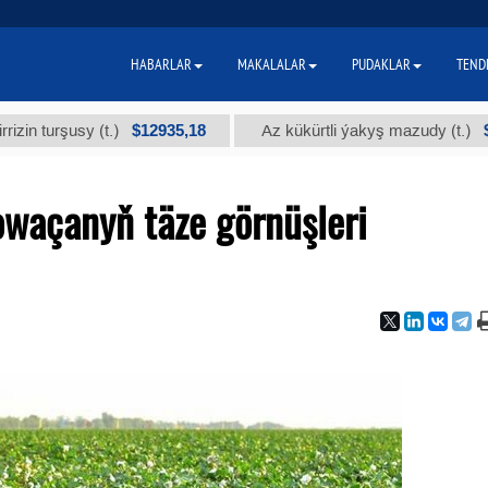
HABARLAR
MAKALALAR
PUDAKLAR
TEND
$12935,18
$300
rşusy (t.)
Az kükürtli ýakyş mazudy (t.)
waçanyň täze görnüşleri