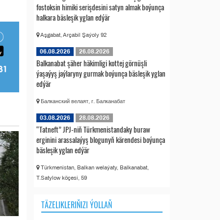
fostoksin himiki serişdesini satyn almak boýunça
halkara bäsleşik yglan edýär
Aşgabat, Arçabil Şaýoly 92
06.08.2026
26.08.2026
Balkanabat şäher häkimligi kottej görnüşli
ýaşaýyş jaýlaryny gurmak boýunça bäsleşik yglan
edýär
Балканский велаят, г. Балканабат
03.08.2026
28.08.2026
“Tatneft” JPJ-niň Türkmenistandaky buraw
erginini arassalaýyş blogunyň kärendesi boýunça
bäsleşik yglan edýär
Türkmenistan, Balkan welaýaty, Balkanabat,
T.Satylow köçesi, 59
TÄZELIKLERIŇIZI ÝOLLAŇ