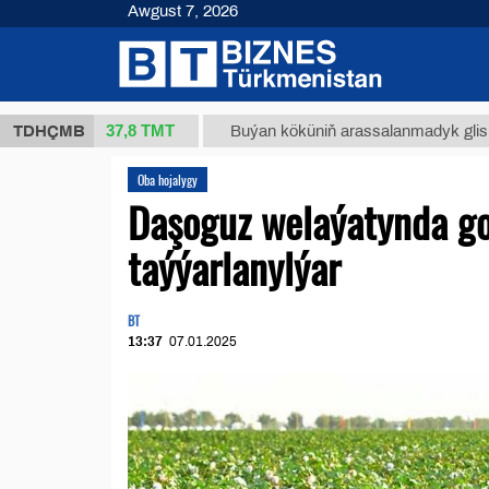
Awgust 7, 2026
37,8 ТМТ
 (kg.)
TDHÇMB
Buýan köküniň arassalanmadyk glisirrizin tu
Oba hojalygy
Daşoguz welaýatynda go
taýýarlanylýar
BT
13:37
07.01.2025