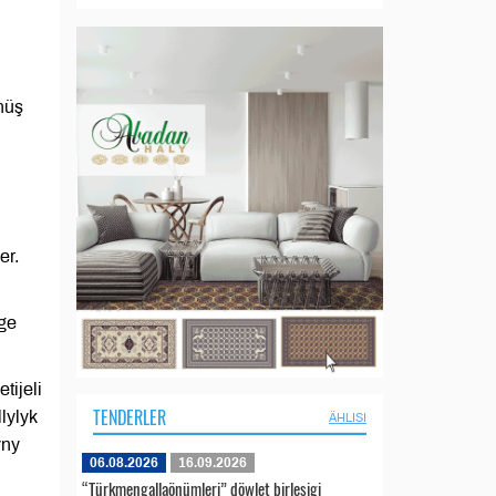
nüş
er.
äge
tijeli
TENDERLER
lylyk
ÄHLISI
yny
06.08.2026
16.09.2026
“Türkmengallaönümleri” döwlet birleşigi