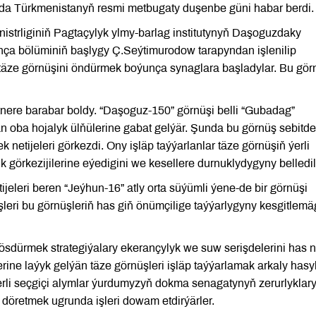
ada Türkmenistanyň resmi metbugaty duşenbe güni habar berdi.
istrliginiň Pagtaçylyk ylmy-barlag institutynyň Daşoguzdaky
 bölüminiň başlygy Ç.Seýtimurodow tarapyndan işlenilip
 täze görnüşini öndürmek boýunça synaglara başladylar. Bu gör
ntnere barabar boldy. “Daşoguz-150” görnüşi belli “Gubadag”
n oba hojalyk ülňülerine gabat gelýär. Şunda bu görnüş sebitde
k netijeleri görkezdi. Ony işläp taýýarlanlar täze görnüşiň ýerli
k görkezijilerine eýedigini we kesellere durnuklydygyny belledil
jeleri beren “Jeýhun-16” atly orta süýümli ýene-de bir görnüşi
eri bu görnüşleriň has giň önümçilige taýýarlygyny kesgitlem
dürmek strategiýalary ekerançylyk we suw serişdelerini has ne
rine laýyk gelýän täze görnüşleri işläp taýýarlamak arkaly hasyl
erli seçgiçi alymlar ýurdumyzyň dokma senagatynyň zerurlyklar
döretmek ugrunda işleri dowam etdirýärler.