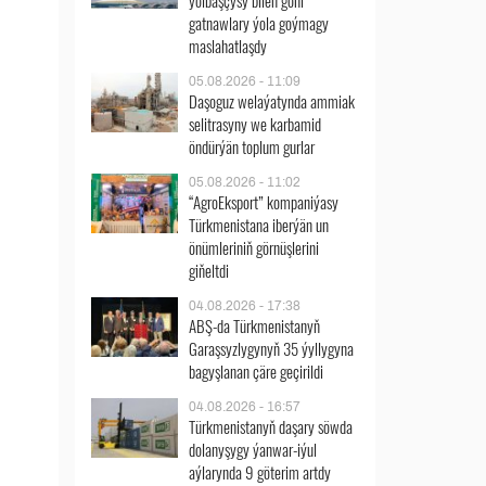
ýolbaşçysy bilen göni
gatnawlary ýola goýmagy
maslahatlaşdy
05.08.2026 - 11:09
Daşoguz welaýatynda ammiak
selitrasyny we karbamid
öndürýän toplum gurlar
05.08.2026 - 11:02
“AgroEksport” kompaniýasy
Türkmenistana iberýän un
önümleriniň görnüşlerini
giňeltdi
04.08.2026 - 17:38
ABŞ-da Türkmenistanyň
Garaşsyzlygynyň 35 ýyllygyna
bagyşlanan çäre geçirildi
04.08.2026 - 16:57
Türkmenistanyň daşary söwda
dolanyşygy ýanwar-iýul
aýlarynda 9 göterim artdy