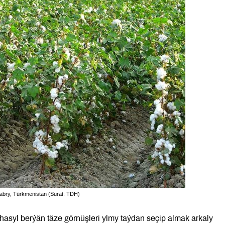
ýabry, Türkmenistan (Surat: TDH)
asyl berýän täze görnüşleri ylmy taýdan seçip almak arkaly