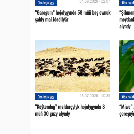
04.08.2026 - 12:07
Oba hojalygy
Oba hoja
“Garagum” hojalygynda 58 müň baş ownuk
“Şihman
şahly mal idedilýär
meýdanl
alyndy
23.07.2026 - 10:35
Oba hojalygy
Oba hoja
“Köýtendag” maldarçylyk hojalygynda 8
“Miwe” 
müň 30 guzy alyndy
çereşný