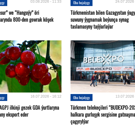
03.08.2026 - 11:33
24.07.2026 
lygy
Oba hojalygy
sur” we “Hanguýy” öri
Türkmenistan bilen Gazagystan ýagy
arynda 800-den gowrak köşek
suwuny ýygnamak boýunça synag
taslamasyny taýýarlaýar
16.07.2026 - 16:12
13.07.2026 
lygy
Oba hojalygy
AGPJ ilkinji gezek GDA ýurtlaryna
Türkmen telekeçileri “BUDEXPO-20
any eksport eder
halkara gurluşyk sergisine gatnaşm
çagyrylýar