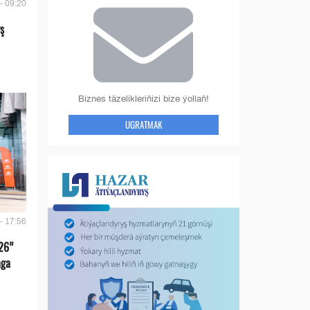
- 09:20
ş
Biznes täzelikleriňizi bize ýollaň!
UGRATMAK
- 17:56
26”
aga