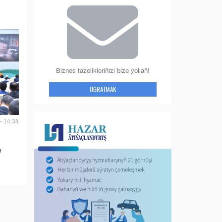
Biznes täzelikleriňizi bize ýollaň!
UGRATMAK
- 14:34
y