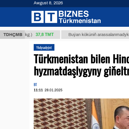
Awgust 8, 2026
37,8 ТМТ
4/1 (kg.)
TDHÇMB
Buýan köküniň arassalanmadyk glisirrizin
Ykdysadyýet
Türkmenistan bilen Hin
hyzmatdaşlygyny giňeltm
BT
11:11
28.01.2025