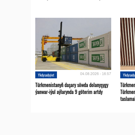
04.08.2026 - 16:57
Ykdysadyýet
Ykdysady
Türkmenistanyň daşary söwda dolanyşygy
Türkmen 
ýanwar-iýul aýlarynda 9 göterim artdy
Türkmen
taslama