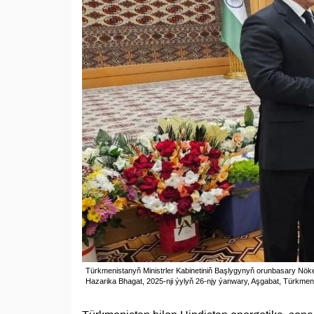
Türkmenistanyň Ministrler Kabinetiniň Başlygynyň orunbasary Nöke
Hazarika Bhagat, 2025-nji ýylyň 26-njy ýanwary, Aşgabat, Türkmen