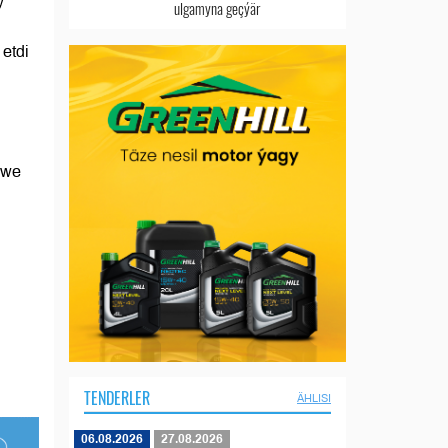
y
ulgamyna geçýär
etdi
 we
TENDERLER
ÄHLISI
06.08.2026
27.08.2026