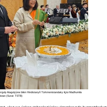
rguly Atagulyýew bilen Hindistanyň Türkmenistandaky ilçisi Madhumila
istan (Surat: TSTB)