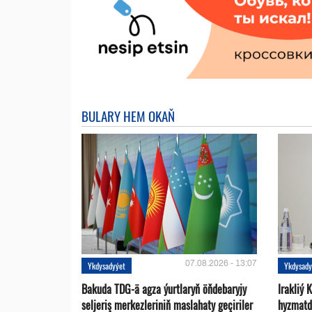
BULARY HEM OKAŇ
07.08.2026 - 13:07
Ykdysadyýet
Ykdysady
Bakuda TDG-ä agza ýurtlaryň öňdebaryjy
Irakliý 
seljeriş merkezleriniň maslahaty geçiriler
hyzmatd