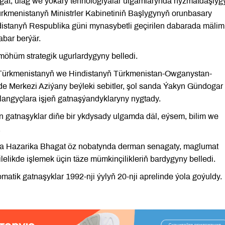
agat, ulag we ýokary tehnologiýalar ulgamlarynda hyzmatdaşlyg
ürkmenistanyň Ministrler Kabinetiniň Başlygynyň orunbasary
stanyň Respublika güni mynasybetli geçirilen dabarada mälim 
abar berýär.
möhüm strategik ugurlardygyny belledi.
y Türkmenistanyň we Hindistanyň Türkmenistan-Owganystan-
de Merkezi Aziýany beýleki sebitler, şol sanda Ýakyn Gündogar
langyçlara işjeň gatnaşýandyklaryny nygtady.
n gatnaşyklar diňe bir ykdysady ulgamda däl, eýsem, bilim we
.
la Hazarika Bhagat öz nobatynda derman senagaty, maglumat
lelikde işlemek üçin täze mümkinçilikleriň bardygyny belledi.
atik gatnaşyklar 1992-nji ýylyň 20-nji aprelinde ýola goýuldy.