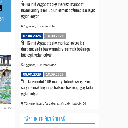
ÝHHG-niň Aşgabatdaky merkezi mahabat
materiallary bilen üpjün etmek boýunça bäsleşik
yglan edýär
Aşgabat, Türkmenistan
07.08.2026
15.09.2026
ÝHHG-niň Aşgabatdaky merkezi awtoulag
duralgasynda bassyrmalary gurmak boýunça
bäsleşik yglan edýär
Aşgabat, Türkmenistan
08.08.2026
18.09.2026
“Türkmennebit” DK maddy-tehniki serişdeleri
satyn almak boýunça halkara bäsleşigi gaýtadan
yglan edýär
Türkmenistan, Aşgabat ş., Arçabil şaýoly 56
- 14:35
TÄZELIKLERIŇIZI ÝOLLAŇ