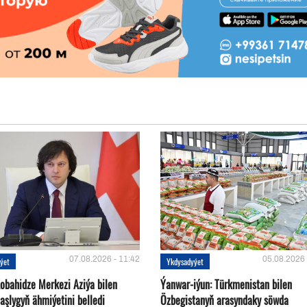
07.08.2026 - 11:42
05.08.2026 
ýet
Ykdysadyýet
Kobahidze Merkezi Aziýa bilen
Ýanwar-iýun: Türkmenistan bilen
aşlygyň ähmiýetini belledi
Özbegistanyň arasyndaky söwda