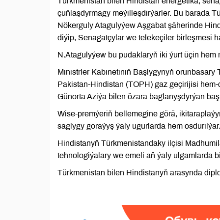
Türkmenistan bilen Hindistan energetika, sen
çuňlaşdyrmagy meýilleşdirýärler. Bu barada T
Nökerguly Atagulyýew Aşgabat şäherinde Hindi
diýip, Senagatçylar we telekeçiler birleşmesi h
N.Atagulyýew bu pudaklaryň iki ýurt üçin hem 
Ministrler Kabinetiniň Başlygynyň orunbasar
Pakistan-Hindistan (TOPH) gaz geçirijisi hem-
Günorta Aziýa bilen özara baglanyşdyrýan baş
Wise-premýeriň bellemegine görä, ikitaraplaýy
saglygy goraýyş ýaly ugurlarda hem ösdürilýär
Hindistanyň Türkmenistandaky ilçisi Madhumi
tehnologiýalary we emeli aň ýaly ulgamlarda bi
Türkmenistan bilen Hindistanyň arasynda diplom