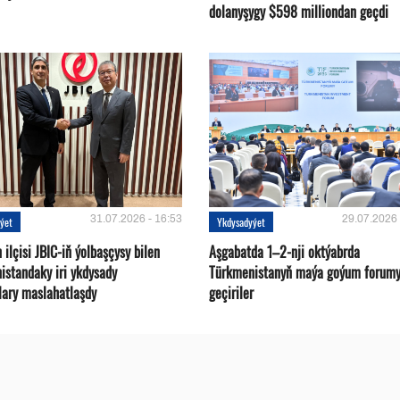
dolanyşygy $598 milliondan geçdi
31.07.2026 - 16:53
29.07.2026 
ýet
Ykdysadyýet
ilçisi JBIC-iň ýolbaşçysy bilen
Aşgabatda 1–2-nji oktýabrda
istandaky iri ykdysady
Türkmenistanyň maýa goýum forum
lary maslahatlaşdy
geçiriler