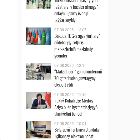
Türkmenistanda daşary ýurt
raýatlaryny hasaba almagyň
onlaýn ulgamy işlenip
taýýarlanyldy
07.08.2026 - 13:07
Bakuda TDG-ä agza ýurtlaryň
öňdebaryjy seljeriş
merkezleriniň maslahaty
geçiriler
07.08.2026 - 12:14
“Maksat deri” gön önümleriniň
70 göterimden gowragyny
eksport etdi
07.08.2026 - 11:42
Irakliý Kobahidze Merkezi
Aziýa bilen hyzmatdaşlygyň
ähmiýetini belledi
07.08.2026 - 10:01
Belarusyň Türkmenistandaky
ilçihanasy elektron nobat