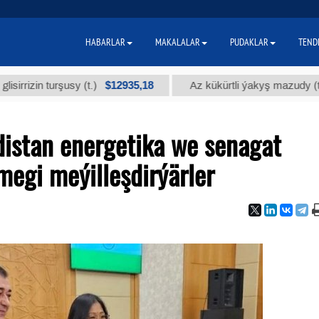
HABARLAR
MAKALALAR
PUDAKLAR
TEND
$12935,18
$30
 turşusy (t.)
Az kükürtli ýakyş mazudy (t.)
distan energetika we senagat
egi meýilleşdirýärler