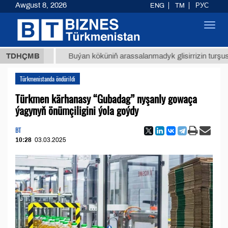
Awgust 8, 2026
ENG
TM
РУС
Toggl
navig
 ТМТ
$
TDHÇMB
Buýan köküniň arassalanmadyk glisirrizin turşusy (t.)
Türkmenistanda öndürildi
Türkmen kärhanasy “Gubadag” nyşanly gowaça
ýagynyň önümçiligini ýola goýdy
BT
10:28
03.03.2025