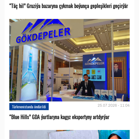
“Täç hil” Gruziýa bazaryna çykmak boýunça gepleşikleri geçirýär
25.07.2026 - 11:04
Türkmenistanda öndürildi
“Blue Hills” GDA ýurtlaryna kagyz eksportyny artdyrýar