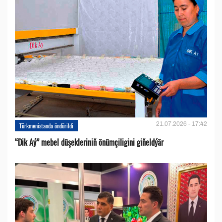
21.07.2026 - 17:42
Türkmenistanda öndürildi
“Dik Aý” mebel düşekleriniň önümçiligini giňeldýär