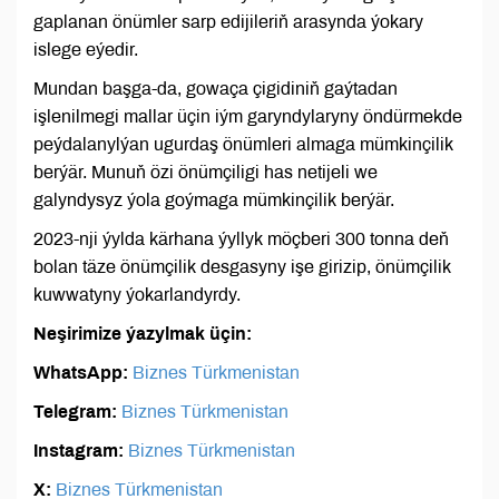
gaplanan önümler sarp edijileriň arasynda ýokary
islege eýedir.
Mundan başga-da, gowaça çigidiniň gaýtadan
işlenilmegi mallar üçin iým garyndylaryny öndürmekde
peýdalanylýan ugurdaş önümleri almaga mümkinçilik
berýär. Munuň özi önümçiligi has netijeli we
galyndysyz ýola goýmaga mümkinçilik berýär.
2023-nji ýylda kärhana ýyllyk möçberi 300 tonna deň
bolan täze önümçilik desgasyny işe girizip, önümçilik
kuwwatyny ýokarlandyrdy.
Neşirimize ýazylmak üçin:
WhatsApp:
Biznes Türkmenistan
Telegram:
Biznes Türkmenistan
Instagram:
Biznes Türkmenistan
X:
Biznes Türkmenistan