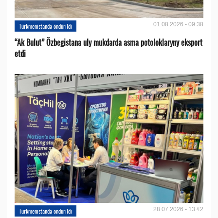
01.08.2026 - 09:38
Türkmenistanda öndürildi
“Ak Bulut” Özbegistana uly mukdarda asma potoloklaryny eksport
etdi
28.07.2026 - 13:42
Türkmenistanda öndürildi