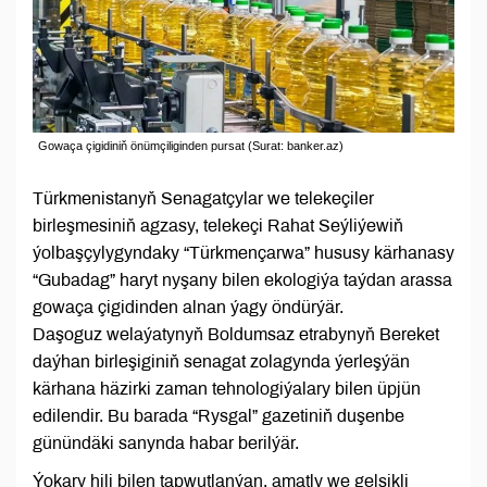
Gowaça çigidiniň önümçiliginden pursat (Surat: banker.az)
Türkmenistanyň Senagatçylar we telekeçiler
birleşmesiniň agzasy, telekeçi Rahat Seýliýewiň
ýolbaşçylygyndaky “Türkmençarwa” hususy kärhanasy
“Gubadag” haryt nyşany bilen ekologiýa taýdan arassa
gowaça çigidinden alnan ýagy öndürýär.
Daşoguz welaýatynyň Boldumsaz etrabynyň Bereket
daýhan birleşiginiň senagat zolagynda ýerleşýän
kärhana häzirki zaman tehnologiýalary bilen üpjün
edilendir. Bu barada “Rysgal” gazetiniň duşenbe
günündäki sanynda habar berilýär.
Ýokary hili bilen tapwutlanýan, amatly we gelşikli