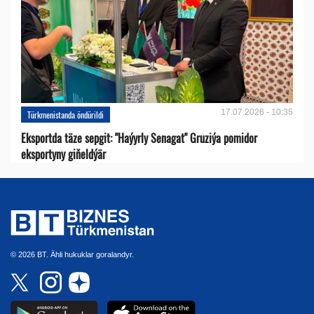
17.07.2026 - 10:35
Türkmenistanda öndürildi
Eksportda täze sepgit: "Haýyrly Senagat" Gruziýa pomidor
eksportyny giňeldýär
© 2026 BT. Ähli hukuklar goralandyr.