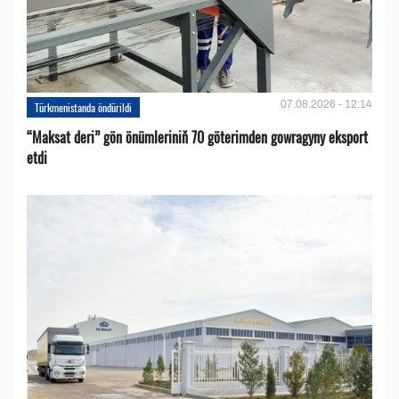
07.08.2026 - 12:14
Türkmenistanda öndürildi
“Maksat deri” gön önümleriniň 70 göterimden gowragyny eksport
etdi