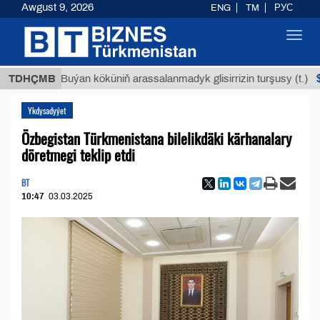
Awgust 9, 2026
ENG
TM
РУС
Toggl
navig
$12935,
TDHÇMB
Buýan köküniň arassalanmadyk glisirrizin turşusy (t.)
Ykdysadyýet
Özbegistan Türkmenistana bilelikdäki kärhanalary
döretmegi teklip etdi
BT
10:47
03.03.2025