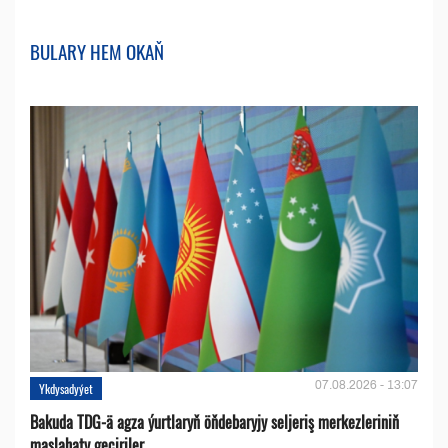
BULARY HEM OKAŇ
07.08.2026 - 13:07
Ykdysadyýet
Bakuda TDG-ä agza ýurtlaryň öňdebaryjy seljeriş merkezleriniň
maslahaty geçiriler