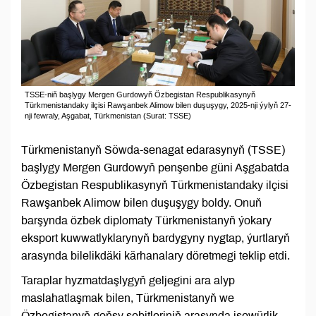
TSSE-niň başlygy Mergen Gurdowyň Özbegistan Respublikasynyň
Türkmenistandaky ilçisi Rawşanbek Alimow bilen duşuşygy, 2025-nji ýylyň 27-
nji fewraly, Aşgabat, Türkmenistan (Surat: TSSE)
Türkmenistanyň Söwda-senagat edarasynyň (TSSE)
başlygy Mergen Gurdowyň penşenbe güni Aşgabatda
Özbegistan Respublikasynyň Türkmenistandaky ilçisi
Rawşanbek Alimow bilen duşuşygy boldy. Onuň
barşynda özbek diplomaty Türkmenistanyň ýokary
eksport kuwwatlyklarynyň bardygyny nygtap, ýurtlaryň
arasynda bilelikdäki kärhanalary döretmegi teklip etdi.
Taraplar hyzmatdaşlygyň geljegini ara alyp
maslahatlaşmak bilen, Türkmenistanyň we
Özbegistanyň goňşy sebitleriniň arasynda işewürlik