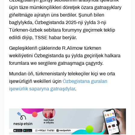
üçin täze mümkinçilikleri döretjek özara gatnaşyklary
giňeltmäge aýratyn üns berdiler. Şunuň bilen
baglylykda, Özbegistanda 2025-nji ýylda 3-nji
Türkmen-özbek sebitara forumyny geçirmek teklip
edildi diýip, TSSE habar berýär.
Gepleşikleriň çäklerinde R.Alimow türkmen
wekiliýetini Özbegistanda şu ýylda geçiriljek halkara
forumlara we sergilere gatnaşmaga çagyrdy.
Mundan öň, türkmenistanly telekeçiler kiçi we orta
işewürligiň wekilleri üçin
Özbegistana guralan
işewürlik saparyna gatnaşdylar
.