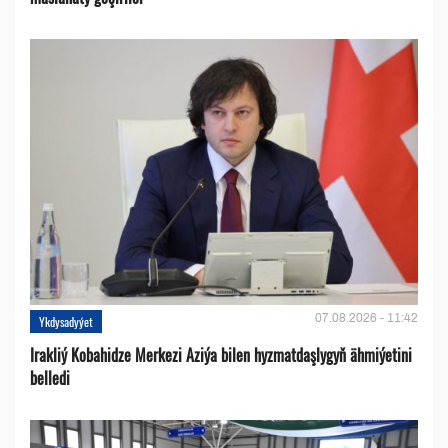
07.08.2026 - 11:42
Ykdysadyýet
Irakliý Kobahidze Merkezi Aziýa bilen hyzmatdaşlygyň ähmiýetini
belledi