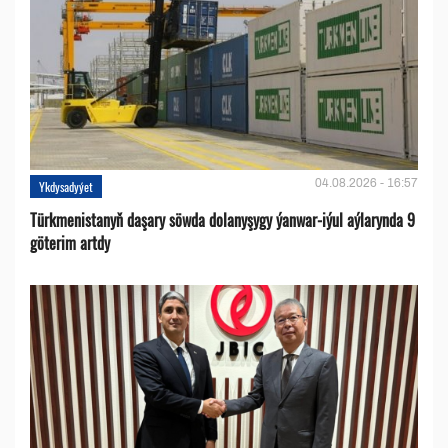
04.08.2026 - 16:57
Ykdysadyýet
Türkmenistanyň daşary söwda dolanyşygy ýanwar-iýul aýlarynda 9
göterim artdy