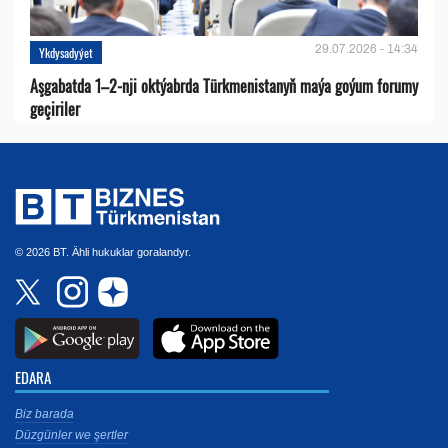
29.07.2026 - 14:34
Ykdysadyýet
Aşgabatda 1–2-nji oktýabrda Türkmenistanyň maýa goýum forumy
geçiriler
© 2026 BT. Ähli hukuklar goralandyr.
EDARA
Biz barada
Düzgünler we şertler