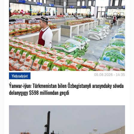
05.08.2026 - 14:35
Ykdysadyýet
Ýanwar-iýun: Türkmenistan bilen Özbegistanyň arasyndaky söwda
dolanyşygy $598 milliondan geçdi