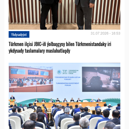
31.07.2026 - 16:53
Ykdysadyýet
Türkmen ilçisi JBIC-iň ýolbaşçysy bilen Türkmenistandaky iri
ykdysady taslamalary maslahatlaşdy