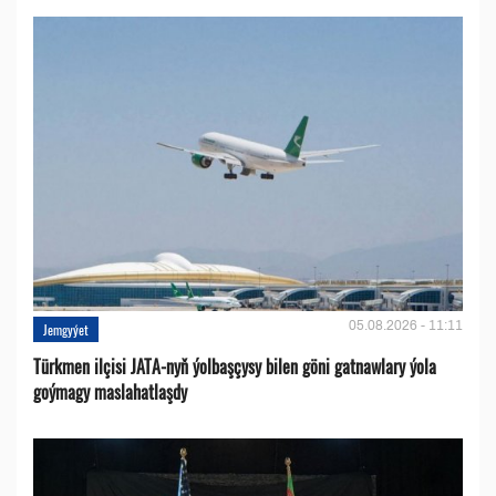
05.08.2026 - 11:11
Jemgyýet
Türkmen ilçisi JATA-nyň ýolbaşçysy bilen göni gatnawlary ýola
goýmagy maslahatlaşdy