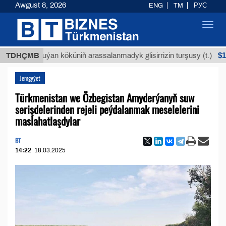
Awgust 8, 2026
ENG
TM
РУС
Toggl
navig
$12935,18
TDHÇMB
Buýan köküniň arassalanmadyk glisirrizin turşusy (t.)
Jemgyýet
Türkmenistan we Özbegistan Amyderýanyň suw
serişdelerinden rejeli peýdalanmak meselelerini
maslahatlaşdylar
BT
14:22
18.03.2025