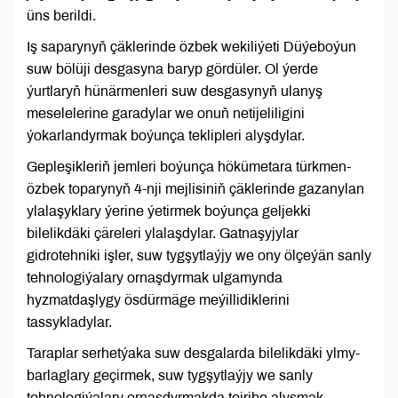
üns berildi.
Iş saparynyň çäklerinde özbek wekiliýeti Düýeboýun
suw bölüji desgasyna baryp gördüler. Ol ýerde
ýurtlaryň hünärmenleri suw desgasynyň ulanyş
meselelerine garadylar we onuň netijeliligini
ýokarlandyrmak boýunça teklipleri alyşdylar.
Gepleşikleriň jemleri boýunça hökümetara türkmen-
özbek toparynyň 4-nji mejlisiniň çäklerinde gazanylan
ylalaşyklary ýerine ýetirmek boýunça geljekki
bilelikdäki çäreleri ylalaşdylar. Gatnaşyjylar
gidrotehniki işler, suw tygşytlaýjy we ony ölçeýän sanly
tehnologiýalary ornaşdyrmak ulgamynda
hyzmatdaşlygy ösdürmäge meýillidiklerini
tassykladylar.
Taraplar serhetýaka suw desgalarda bilelikdäki ylmy-
barlaglary geçirmek, suw tygşytlaýjy we sanly
tehnologiýalary ornaşdyrmakda tejribe alyşmak