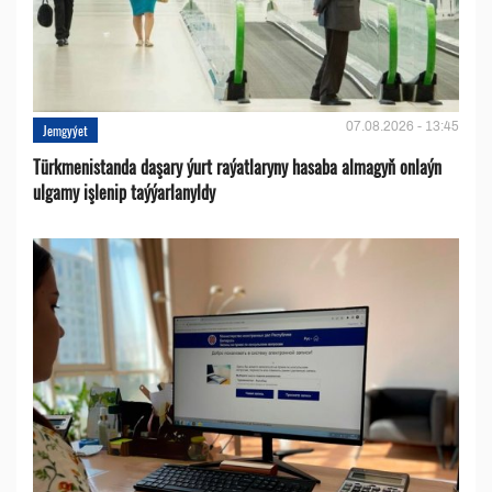
07.08.2026 - 13:45
Jemgyýet
Türkmenistanda daşary ýurt raýatlaryny hasaba almagyň onlaýn
ulgamy işlenip taýýarlanyldy