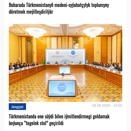
Buharada Türkmenistanyň medeni-syýahatçylyk toplumyny
döretmek meýilleşdirilýär
06.08.2026 - 10:55
Jemgyýet
Türkmenistanda ene süýdi bilen iýmitlendirmegi goldamak
boýunça “tegelek stol” geçirildi