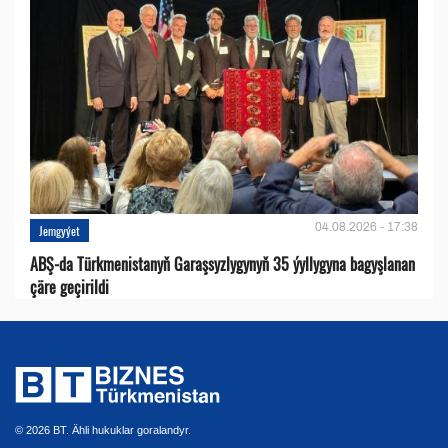
04.08.2026 - 17:38
Jemgyýet
ABŞ-da Türkmenistanyň Garaşsyzlygynyň 35 ýyllygyna bagyşlanan
çäre geçirildi
© 2026 BT. Ähli hukuklar goralandyr.