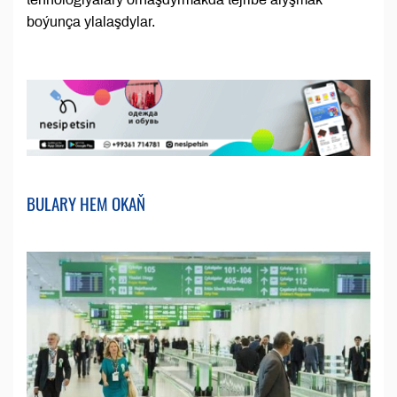
boýunça ylalaşdylar.
BULARY HEM OKAŇ