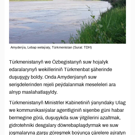
Amyderýa, Lebap welaýaty, Türkmenistan (Surat: TDH)
Türkmenistanyň we Özbegistanyň suw hojalyk
edaralarynyň wekilleriniň Türkmenbat şäherinde
duşuşygy boldy. Onda Amyderýanyň suw
serişdelerinden rejeli peýdalanmak meseleleri ara
alnyp maslahatlaşyldy.
Türkmenistanyň Ministrler Kabinetiniň ýanyndaky Ulag
we kommunikasiýalar agentliginiň sişenbe güni habar
bermegine görä, duşuşykda suw ýitgilerini azaltmak,
gidrotehniki desgalary döwrebaplaşdyrmak we suw
joşmalaryna garşy göreşmek boýunça çärelere aýratyn