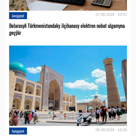
07.08.2026 - 10:01
Jemgyýet
Belarusyň Türkmenistandaky ilçihanasy elektron nobat ulgamyna
geçýär
06.08.2026 - 16:30
Jemgyýet