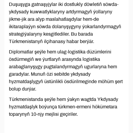
Duşuşyga gatnaşyjylar iki dostlukly döwletiň söwda-
ykdysady kuwwatlyklaryny artdyrmagyň ýollaryny
jikme-jik ara alyp maslahatlaşdylar hem-de
ikitaraplaýyn söwda dolanyşygyny ýokarlandyrmagyň
strategiýalaryny kesgitlediler. Bu barada
Türkmenistanyň ilçihanasy habar berýär.
Diplomatlar şeýle hem ulag-logistika düzümlerini
ösdürmegiň we ýurtlaryň arasynda logistika
arabaglanyşygy pugtalandyrmagyň ugurlaryna hem
garadylar. Munuň özi sebitde ykdysady
hyzmatdaşlygyň üstünlikli ösdürilmeginde möhüm şert
bolup durýar.
Türkmenistanda şeýle hem ýakyn wagtda Ykdysady
hyzmatdaşlyk boýunça türkmen-ermeni hökümetara
toparynyň 10-njy mejlisi geçiriler.