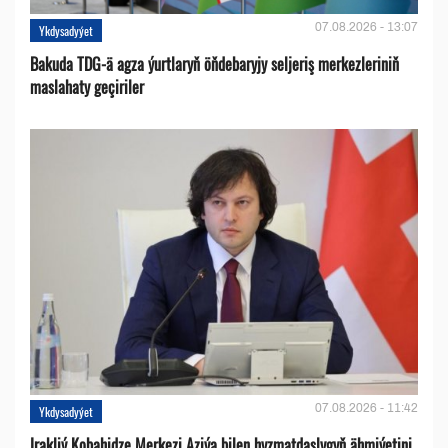
07.08.2026 - 13:07
Ykdysadyýet
Bakuda TDG-ä agza ýurtlaryň öňdebaryjy seljeriş merkezleriniň
maslahaty geçiriler
07.08.2026 - 11:42
Ykdysadyýet
Irakliý Kobahidze Merkezi Aziýa bilen hyzmatdaşlygyň ähmiýetini