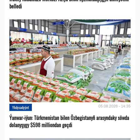
belledi
05.08.2026 - 14:35
Ykdysadyýet
Ýanwar-iýun: Türkmenistan bilen Özbegistanyň arasyndaky söwda
dolanyşygy $598 milliondan geçdi