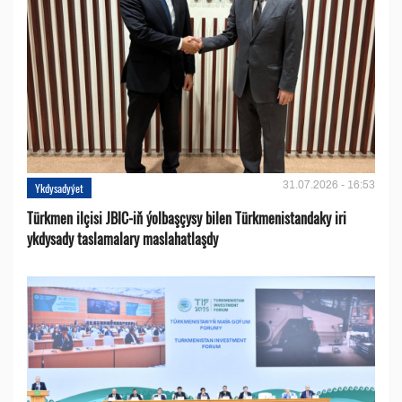
31.07.2026 - 16:53
Ykdysadyýet
Türkmen ilçisi JBIC-iň ýolbaşçysy bilen Türkmenistandaky iri
ykdysady taslamalary maslahatlaşdy