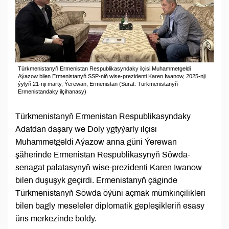
Türkmenistanyň Ermenistan Respublikasyndaky ilçisi Muhammetgeldi
Aýazow bilen Ermenistanyň SSP-niň wise-prezidenti Karen Iwanow, 2025-nji
ýylyň 21-nji marty, Ýerewan, Ermenistan (Surat: Türkmenistanyň
Ermenistandaky ilçihanasy)
Türkmenistanyň Ermenistan Respublikasyndaky
Adatdan daşary we Doly ygtyýarly ilçisi
Muhammetgeldi Aýazow anna güni Ýerewan
şäherinde Ermenistan Respublikasynyň Söwda-
senagat palatasynyň wise-prezidenti Karen Iwanow
bilen duşuşyk geçirdi. Ermenistanyň çäginde
Türkmenistanyň Söwda öýüni açmak mümkinçilikleri
bilen bagly meseleler diplomatik gepleşikleriň esasy
üns merkezinde boldy.