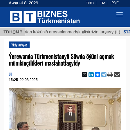
Awgust 8, 2026
ENG
TM
РУС
Toggl
navig
$12935,18
TDHÇMB
Buýan köküniň arassalanmadyk glisirrizin turşusy (t.)
Ykdysadyýet
Ýerewanda Türkmenistanyň Söwda öýüni açmak
mümkinçilikleri maslahatlaşyldy
BT
15:25
22.03.2025