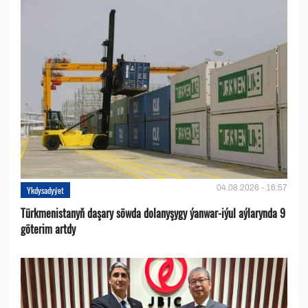
04.08.2026 - 16:57
Ykdysadyýet
Türkmenistanyň daşary söwda dolanyşygy ýanwar-iýul aýlarynda 9
göterim artdy