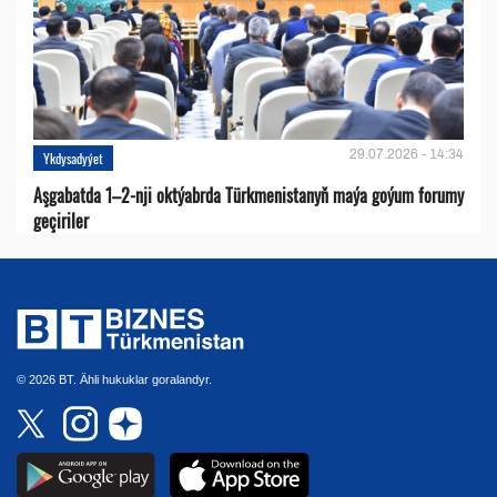
29.07.2026 - 14:34
Ykdysadyýet
Aşgabatda 1–2-nji oktýabrda Türkmenistanyň maýa goýum forumy
geçiriler
© 2026 BT. Ähli hukuklar goralandyr.