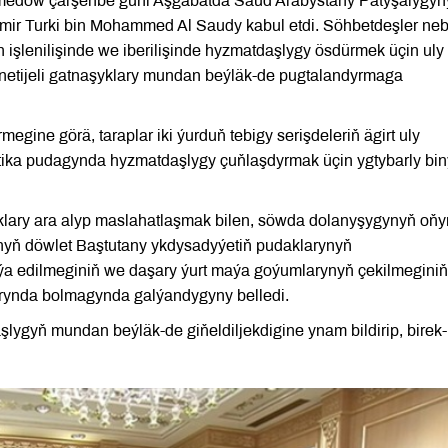
medow çarşenbe güni Aşgabatda Saud Arabystany Patyşalygyn
 Emir Turki bin Mohammed Al Saudy kabul etdi. Söhbetdeşler neb
 işlenilişinde we iberilişinde hyzmatdaşlygy ösdürmek üçin uly
 netijeli gatnaşyklary mundan beýläk-de pugtalandyrmaga
ine görä, taraplar iki ýurduň tebigy serişdeleriň ägirt uly
etika pudagynda hyzmatdaşlygy çuňlaşdyrmak üçin ygtybarly bi
klary ara alyp maslahatlaşmak bilen, söwda dolanyşygynyň oňy
anyň döwlet Baştutany ykdysadyýetiň pudaklarynyň
a edilmeginiň we daşary ýurt maýa goýumlarynyň çekilmeginiň 
rynda bolmagynda galýandygyny belledi.
şlygyň mundan beýläk-de giňeldiljekdigine ynam bildirip, birek-