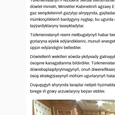
Türkmenistanyň Prezidenti Serdar Berdimuha
döwlet ministri, Ministrler Kabinetiniň agzasy
gaz serişdeleriniň gazylyp alnyşynda, gaýtadan
mümkinçilikleriň bardygyny nygtap, bu ugurda
taýýardyklaryny tassykladylar.
Türkmenistanyň resmi metbugatynyň habar bermeg
gorlaryna eýelik edýändiklerini, munuň energ
üpjün edýändigini bellediler.
Döwletleriň wekilleri söwda-ykdysady gatnaşy
ösüşine kanagatlanma bildirdiler. Türkmenist
döwrebaplaşdyrylmagynyň, onuň diwersifikasiý
ösüş strategiýasynyň möhüm ugurlarynyň hata
Duşuşygyň ahyrynda taraplar netijeli hyzmatda
birege iň gowy arzuwlaryny beýan etdiler.