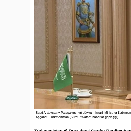
Saud Arabystany Patyşalygynyň döwlet ministri, Ministrler Kabinetin
Aşgabat, Türkmenistan (Surat: “Watan” habarlar gepleşigi)