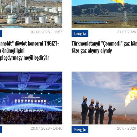
01.08.2026 - 13:57
31.07.2026 
Energiýa
nnebit” döwlet konserni TNGIZT-
Türkmenistanyň “Çemmerli” gaz kä
m önümçiligini
täze gaz akymy alyndy
plaşdyrmagy meýilleşdirýär
20.07.2026 - 14:46
20.07.2026 
Energiýa