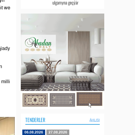
yň
ulgamyna geçýär
it we
nýady
n
milli
TENDERLER
ÄHLISI
06.08.2026
27.08.2026