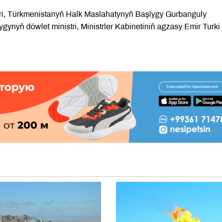
eri, Türkmenistanyň Halk Maslahatynyň Başlygy Gurbanguly
yň döwlet ministri, Ministrler Kabinetiniň agzasy Emir Turki 