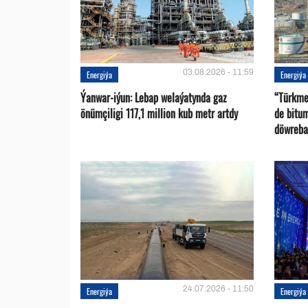
03.08.2026 - 11:59
Energiýa
Energiýa
Ýanwar-iýun: Lebap welaýatynda gaz
“Türkme
önümçiligi 117,1 million kub metr artdy
de bitu
döwreba
24.07.2026 - 11:50
Energiýa
Energiýa