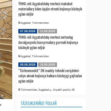
ÝHHG-niň Aşgabatdaky merkezi mahabat
materiallary bilen üpjün etmek boýunça bäsleşik
yglan edýär
Aşgabat, Türkmenistan
07.08.2026
15.09.2026
ÝHHG-niň Aşgabatdaky merkezi awtoulag
duralgasynda bassyrmalary gurmak boýunça
bäsleşik yglan edýär
Aşgabat, Türkmenistan
08.08.2026
18.09.2026
“Türkmennebit” DK maddy-tehniki serişdeleri
satyn almak boýunça halkara bäsleşigi gaýtadan
yglan edýär
Türkmenistan, Aşgabat ş., Arçabil şaýoly 56
TÄZELIKLERIŇIZI ÝOLLAŇ
ir