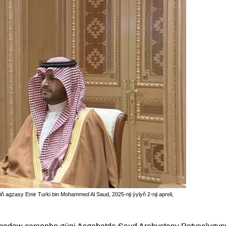
iň agzasy Emir Turki bin Mohammed Al Saud, 2025-nji ýylyň 2-nji apreli,