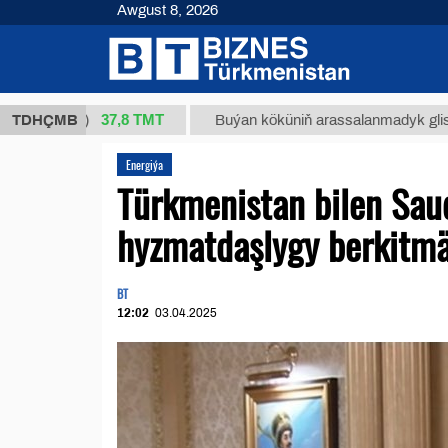
Awgust 8, 2026
37,8 ТМТ
g.)
TDHÇMB
Buýan köküniň arassalanmadyk glisirrizin turşus
Energiýa
Türkmenistan bilen Sau
hyzmatdaşlygy berkitmä
BT
12:02
03.04.2025