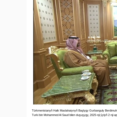
Türkmenistanyň Halk Maslahatynyň Başlygy Gurbanguly Berdimuham
Turki bin Mohammed Al Saud bilen duşuşygy, 2025-nji ýylyň 2-nji ap