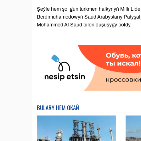
Şeýle hem şol gün türkmen halkynyň Milli Lid
Berdimuhamedowyň Saud Arabystany Patyşalygyn
Mohammed Al Saud bilen duşuşygy boldy.
BULARY HEM OKAŇ