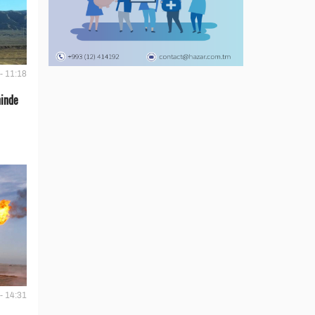
- 11:18
ninde
- 14:31