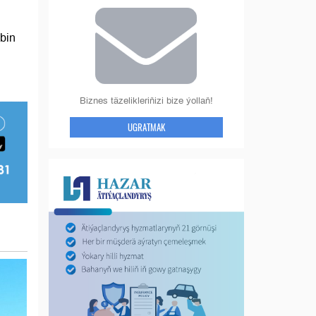
bin
Biznes täzelikleriňizi bize ýollaň!
UGRATMAK