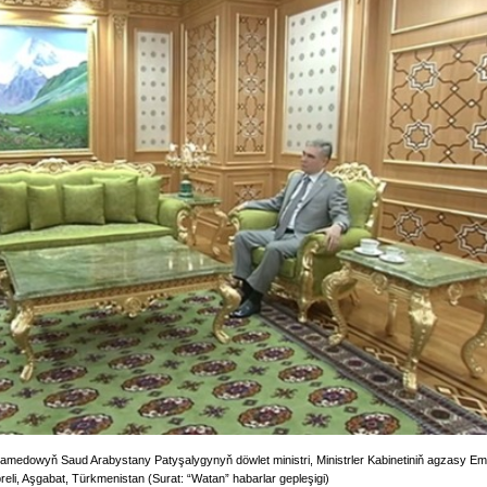
edowyň Saud Arabystany Patyşalygynyň döwlet ministri, Ministrler Kabinetiniň agzasy Em
reli, Aşgabat, Türkmenistan (Surat: “Watan” habarlar gepleşigi)