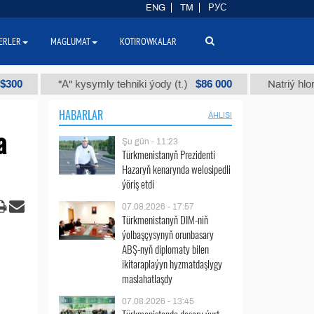
ENG
TM
РУС
ERLER
MAGLUMAT
KOTIROWKALAR
$86 000
"А" kysymly tehniki ýody (t.)
Natriý hlorly (nahar du
HABARLAR
ÄHLISI
a
Şu gün - 11:23
Türkmenistanyň Prezidenti
Hazaryň kenarynda welosipedli
ýöriş etdi
07.08.2026 - 17:57
Türkmenistanyň DIM-niň
ýolbaşçysynyň orunbasary
ABŞ-nyň diplomaty bilen
ikitaraplaýyn hyzmatdaşlygy
maslahatlaşdy
07.08.2026 - 13:45