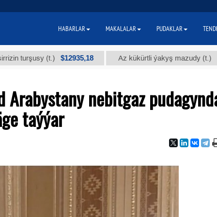
HABARLAR
MAKALALAR
PUDAKLAR
TEND
$12935,18
$300
y (t.)
Az kükürtli ýakyş mazudy (t.)
d Arabystany nebitgaz pudagynd
ge taýýar