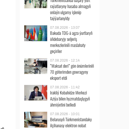
Türkmenistanda daşary ýurt
raýatlaryny hasaba almagyň
onlaýn ulgamy işlenip
taýýarlanyldy
07.08.2026 - 13:07
Bakuda TDG-ä agza ýurtlaryň
öňdebaryjy seljeriş
merkezleriniň maslahaty
geçiriler
07.08.2026 - 12:14
“Maksat deri” gön önümleriniň
70 göterimden gowragyny
eksport etdi
07.08.2026 - 11:42
Irakliý Kobahidze Merkezi
Aziýa bilen hyzmatdaşlygyň
ähmiýetini belledi
07.08.2026 - 10:01
Belarusyň Türkmenistandaky
ilçihanasy elektron nobat