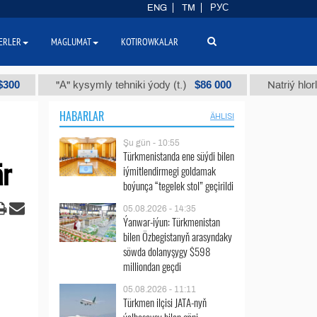
ENG
TM
РУС
ERLER
MAGLUMAT
KOTIROWKALAR
$86 000
"А" kysymly tehniki ýody (t.)
Natriý hlorly (nahar d
HABARLAR
ÄHLISI
Şu gün - 10:55
Türkmenistanda ene süýdi bilen
är
iýmitlendirmegi goldamak
boýunça “tegelek stol” geçirildi
05.08.2026 - 14:35
Ýanwar-iýun: Türkmenistan
bilen Özbegistanyň arasyndaky
söwda dolanyşygy $598
milliondan geçdi
05.08.2026 - 11:11
Türkmen ilçisi JATA-nyň