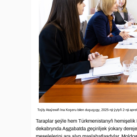
Toýly Ataýewiň Ina Koşeru bilen duşuşygy, 2025-nji ýylyň 2-nji apr
Taraplar şeýle hem Türkmenistanyň hemişelik B
dekabrynda Aşgabatda geçiriljek ýokary derej
meselelerini ara alyp maslahatlaşdylar. Moldo