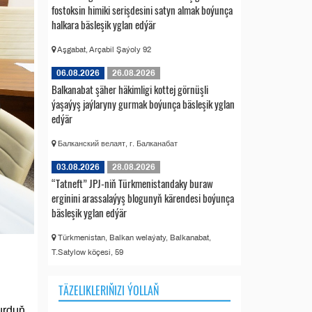
fostoksin himiki serişdesini satyn almak boýunça
halkara bäsleşik yglan edýär
Aşgabat, Arçabil Şaýoly 92
06.08.2026
26.08.2026
Balkanabat şäher häkimligi kottej görnüşli
ýaşaýyş jaýlaryny gurmak boýunça bäsleşik yglan
edýär
Балканский велаят, г. Балканабат
03.08.2026
28.08.2026
“Tatneft” JPJ-niň Türkmenistandaky buraw
erginini arassalaýyş blogunyň kärendesi boýunça
bäsleşik yglan edýär
Türkmenistan, Balkan welaýaty, Balkanabat,
T.Satylow köçesi, 59
TÄZELIKLERIŇIZI ÝOLLAŇ
urduň