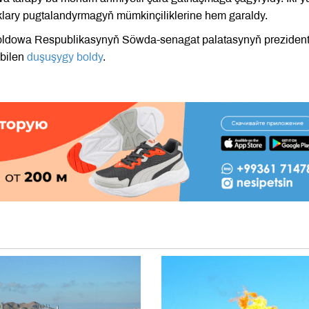
lary pugtalandyrmagyň mümkinçiliklerine hem garaldy.
Moldowa Respublikasynyň Söwda-senagat palatasynyň prezident
 bilen
duşuşygy boldy
.