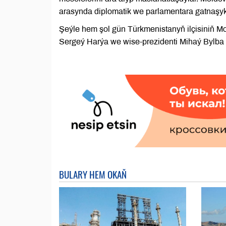
arasynda diplomatik we parlamentara gatnaşyk
Şeýle hem şol gün Türkmenistanyň ilçisiniň 
Sergeý Harýa we wise-prezidenti Mihaý Bylba
BULARY HEM OKAŇ