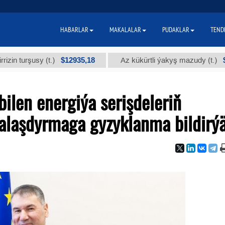
HABARLAR
MAKALALAR
PUDAKLAR
TEND
$12935,18
$300
sy (t.)
Az kükürtli ýakyş mazudy (t.)
ilen energiýa serişdeleriň
iýalaşdyrmaga gyzyklanma bildirý