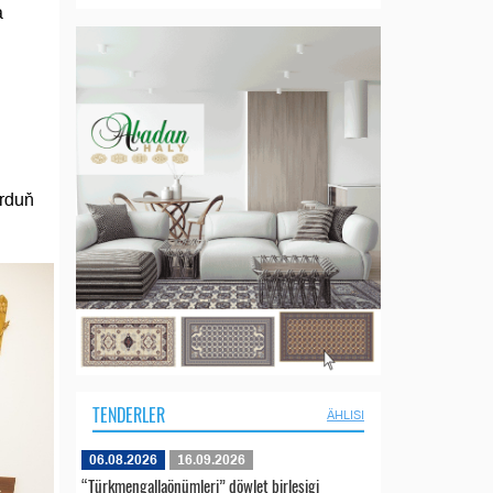
a
urduň
TENDERLER
ÄHLISI
06.08.2026
16.09.2026
“Türkmengallaönümleri” döwlet birleşigi