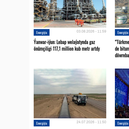
03.08.2026 - 11:59
Energiýa
Energiýa
Ýanwar-iýun: Lebap welaýatynda gaz
“Türkme
önümçiligi 117,1 million kub metr artdy
de bitu
döwreba
24.07.2026 - 11:50
Energiýa
Energiýa