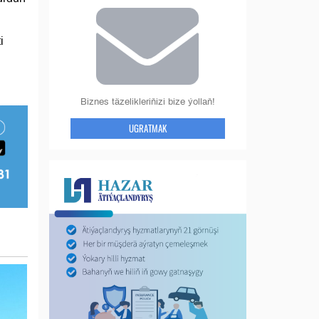
i
Biznes täzelikleriňizi bize ýollaň!
UGRATMAK