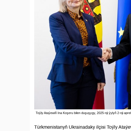
Toýly Ataýewiň Ina Koşeru bilen duşuşygy, 2025-nji ýylyň 2-nji apr
Türkmenistanyň Ukrainadaky ilçisi Toýly Ata