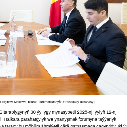
eli, Kişinew, Moldowa, (Surat: Türkmenistanyň Ukrainadaky ilçihanasy)
itaraplygynyň 30 ýyllygy mynasybetli 2025-nji ýylyň 12-nji
eli Halkara parahatçylyk we ynanyşmak forumyna taýýarlyk
wa tarapy bu möhüm ähmiýetli çärä gatnaşmaga çagyryldy. Iki ý