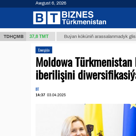
Awgust 6, 2026
37,8 ТМТ
g.)
TDHÇMB
Buýan köküniň arassalanmadyk glisirrizin turşu
Energiýa
Moldowa Türkmenistan b
iberilişini diwersifikas
BT
14:37
03.04.2025