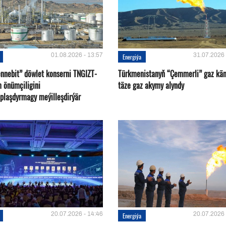
01.08.2026 - 13:57
31.07.2026 
Energiýa
nnebit” döwlet konserni TNGIZT-
Türkmenistanyň “Çemmerli” gaz kä
m önümçiligini
täze gaz akymy alyndy
plaşdyrmagy meýilleşdirýär
20.07.2026 - 14:46
20.07.2026 
Energiýa