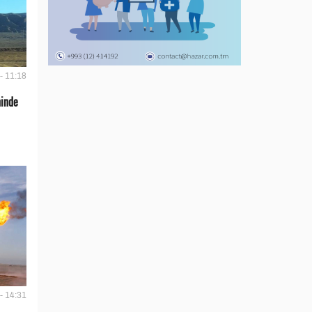
- 11:18
ninde
- 14:31