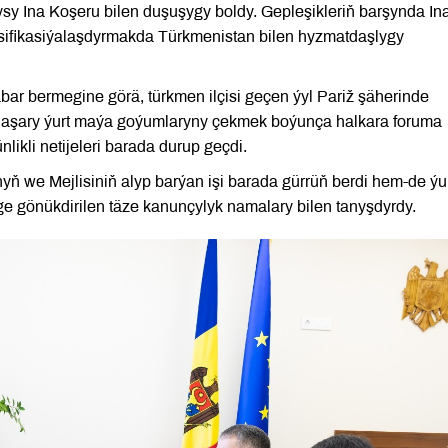
sy Ina Koşeru bilen duşuşygy boldy. Gepleşikleriň barşynda In
wersifikasiýalaşdyrmakda Türkmenistan bilen hyzmatdaşlygy
ar bermegine görä, türkmen ilçisi geçen ýyl Pariž şäherinde
daşary ýurt maýa goýumlaryny çekmek boýunça halkara foruma
ikli netijeleri barada durup geçdi.
ň we Mejlisiniň alyp barýan işi barada gürrüň berdi hem-de ý
 gönükdirilen täze kanunçylyk namalary bilen tanyşdyrdy.