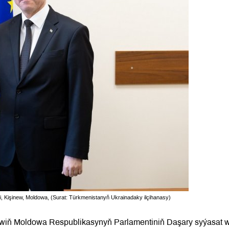
eli, Kişinew, Moldowa, (Surat: Türkmenistanyň Ukrainadaky ilçihanasy)
ýewiň Moldowa Respublikasynyň Parlamentiniň Daşary syýasat 