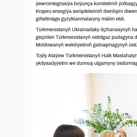
ýewrointegrasiýa boýunça komitetiniň ýolbaşçy
Koşeru energiýa serişdeleriniň iberilişini di
giňeltmäge gyzyklanmalaryny mälim etdi.
Türkmenistanyň Ukrainadaky ilçihanasynyň hab
geçirilen Türkmenistanyň nebitgaz pudagyna 
Moldowanyň wekiliýetiniň gatnaşmagynyň üstünl
Toýly Ataýew Türkmenistanyň Halk Maslahatyny
ykdysadyýetini we durmuş ulgamyny ösdürmäge