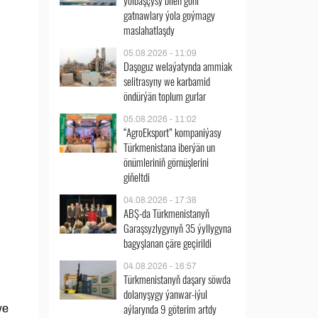
ýolbaşçysy bilen göni
gatnawlary ýola goýmagy
maslahatlaşdy
05.08.2026 - 11:09
Daşoguz welaýatynda ammiak
selitrasyny we karbamid
öndürýän toplum gurlar
05.08.2026 - 11:02
“AgroEksport” kompaniýasy
Türkmenistana iberýän un
önümleriniň görnüşlerini
giňeltdi
04.08.2026 - 17:38
ABŞ-da Türkmenistanyň
Garaşsyzlygynyň 35 ýyllygyna
bagyşlanan çäre geçirildi
04.08.2026 - 16:57
Türkmenistanyň daşary söwda
dolanyşygy ýanwar-iýul
aýlarynda 9 göterim artdy
we