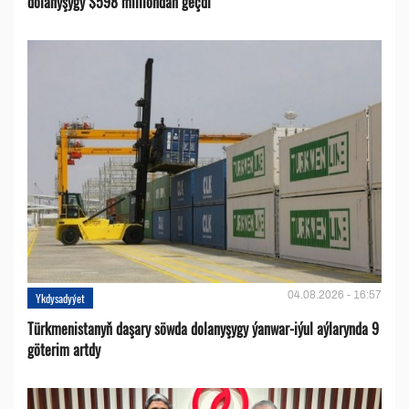
dolanyşygy $598 milliondan geçdi
04.08.2026 - 16:57
Ykdysadyýet
Türkmenistanyň daşary söwda dolanyşygy ýanwar-iýul aýlarynda 9
göterim artdy