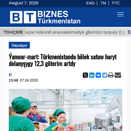
Awgust 7, 2026
ENG
TM
РУС
Toggl
navig
$12935,1
TDHÇMB
Buýan köküniň arassalanmadyk glisirrizin turşusy (t.)
Ykdysadyýet
Ýanwar-mart: Türkmenistanda bölek satuw haryt
dolanyşygy 12,3 göterim artdy
BT
13:48
07.04.2025