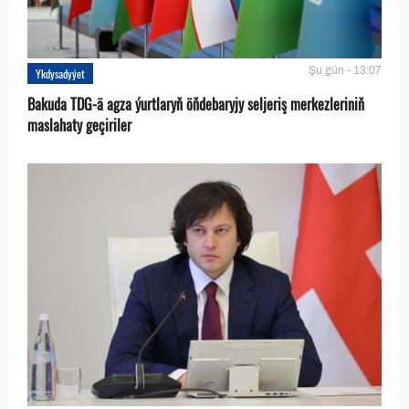
Şu gün - 13:07
Ykdysadyýet
Bakuda TDG-ä agza ýurtlaryň öňdebaryjy seljeriş merkezleriniň
maslahaty geçiriler