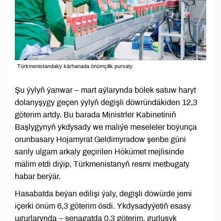
Türkmenistandaky kärhanada önümçilik pursaty
Şu ýylyň ýanwar – mart aýlarynda bölek satuw haryt
dolanyşygy geçen ýylyň degişli döwründäkiden 12,3
göterim artdy. Bu barada Ministrler Kabinetiniň
Başlygynyň ykdysady we maliýe meseleler boýunça
orunbasary Hojamyrat Geldimyradow şenbe güni
sanly ulgam arkaly geçirilen Hökümet mejlisinde
mälim etdi diýip, Türkmenistanyň resmi metbugaty
habar berýär.
Hasabatda beýan edilişi ýaly, degişli döwürde jemi
içerki önüm 6,3 göterim ösdi. Ykdysadyýetiň esasy
ugurlarynda – senagatda 0,3 göterim, gurluşyk