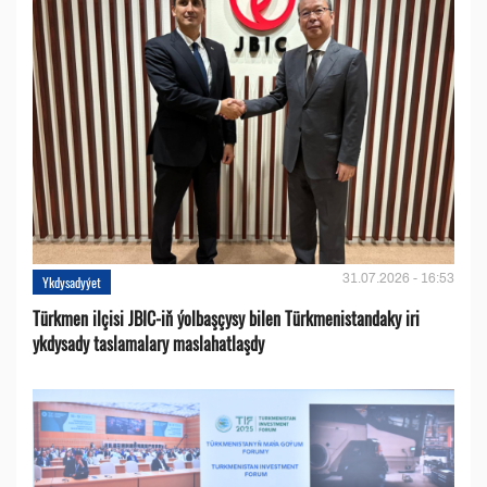
31.07.2026 - 16:53
Ykdysadyýet
Türkmen ilçisi JBIC-iň ýolbaşçysy bilen Türkmenistandaky iri
ykdysady taslamalary maslahatlaşdy