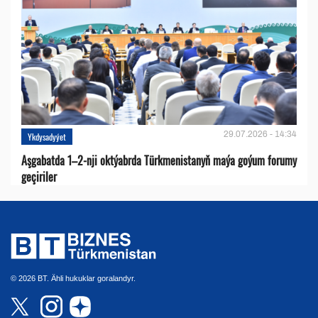
29.07.2026 - 14:34
Ykdysadyýet
Aşgabatda 1–2-nji oktýabrda Türkmenistanyň maýa goýum forumy
geçiriler
© 2026 BT. Ähli hukuklar goralandyr.