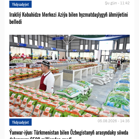
Şu gün - 11:42
Ykdysadyýet
Irakliý Kobahidze Merkezi Aziýa bilen hyzmatdaşlygyň ähmiýetini
belledi
05.08.2026 - 14:35
Ykdysadyýet
Ýanwar-iýun: Türkmenistan bilen Özbegistanyň arasyndaky söwda