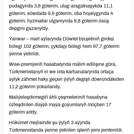
pudagynda 3,8 göterim, ulag-aragatnaşykda 11,1
göterim, söwdada 9,9 göterim, oba hojalygynda 4
göterim, hyzmatlar ulgamynda 8,8 göterim ösüş
depgini gazanyldy.
Ýanwar – mart aýlarynda Döwlet býujetiniň girdeji
bölegi 102 göterim, çykdajy bölegi hem 97,7 göterim
ýerine ýetirildi.
Wise-premýeriň hasabatynda mälim edilişine görä,
Türkmenistanyň iri we orta kärhanalarynda ortaça
aýlyk zähmet haky geçen ýylyň degişli döwründäkiden
11,2 göterim ýokarlandy.
Maliýeleşdirmegiň ähli çeşmeleriniň hasabyna
özleşdirilen düýpli maýa goýumlaryň möçberi 17
göterim artdy.
Hökümet mejlisinde şu ýylyň 3 aýynda
Türkmenistanda ýerine ýetirilen işleriň jemi jemlenildi.