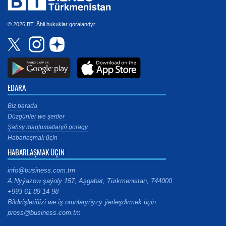
© 2026 BT. Ähli hukuklar goralandyr.
EDARA
Biz barada
Düzgünler we şertler
Şahsy maglumatlaryň goragy
Habarlaşmak üçin
HABARLAŞMAK ÜÇIN
info@business.com.tm
A.Nyýazow şaýoly 157, Aşgabat, Türkmenistan, 744000
+993 61 89 14 98
Bildirişleriňizi we iş orunlaryňyzy ýerleşdirmek üçin:
press@business.com.tm