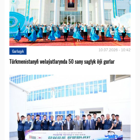
10.07.2026 - 10:42
Gurluşyk
Türkmenistanyň welaýatlarynda 50 sany saglyk öýi gurlar