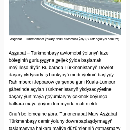
Aşgabat – Türkmenabat ýokary tizlikli awtomobil ýoly (Surat: oguzyol.com.tm)
Aşgabat – Türkmenbaşy awtomobil ýolunyň täze
böleginiň gurluşygyna geljek ýylda başlamak
meýilleşdirilýär. Bu barada Türkmenistanyň Döwlet
daşary ykdysady iş bankynyň müdiriýetiniň başlygy
Rahimberdi Jepbarow çarşenbe güni Kuala-Lumpur
şäherinde açylan Türkmenistanyň ykdysadyýetine
daşary ýurt maýa goýumlaryny çekmek boýunça
halkara maýa goýum forumynda mälim etdi.
Onuň bellemegine görä, Türkmenabat-Mary-Aşgabat-
Türkmenbaşy demir ýoluny döwrebaplaşdyrmagyň
taslamasyna halkara maliýe düzümleriniň gatnaşmagy