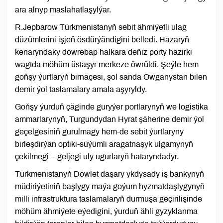
ara alnyp maslahatlaşylýar.
R.Jepbarow Türkmenistanyň sebit ähmiýetli ulag
düzümlerini işjeň ösdürýändigini belledi. Hazaryň
kenaryndaky döwrebap halkara deňiz porty häzirki
wagtda möhüm üstaşyr merkeze öwrüldi. Şeýle hem
goňşy ýurtlaryň birnäçesi, şol sanda Owganystan bilen
demir ýol taslamalary amala aşyryldy.
Goňşy ýurduň çäginde guryýer portlarynyň we logistika
ammarlarynyň, Turgundydan Hyrat şäherine demir ýol
geçelgesiniň gurulmagy hem-de sebit ýurtlaryny
birleşdirýän optiki-süýümli aragatnaşyk ulgamynyň
çekilmegi – geljegi uly ugurlaryň hataryndadyr.
Türkmenistanyň Döwlet daşary ykdysady iş bankynyň
müdiriýetiniň başlygy maýa goýum hyzmatdaşlygynyň
milli infrastruktura taslamalaryň durmuşa geçirilişinde
möhüm ähmiýete eýedigini, ýurduň ähli gyzyklanma