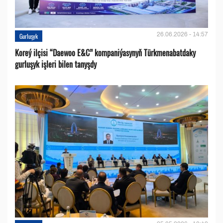
26.06.2026 - 14:57
Gurluşyk
Koreý ilçisi “Daewoo E&C” kompaniýasynyň Türkmenabatdaky
gurluşyk işleri bilen tanyşdy