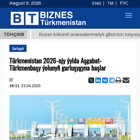
Awgust 9, 2026
ENG
TM
РУС
Toggl
navig
 ТМТ
$
TDHÇMB
Buýan köküniň arassalanmadyk glisirrizin turşusy (t.)
Gurluşyk
Türkmenistan 2026-njy ýylda Aşgabat-
Türkmenbaşy ýolunyň gurluşygyna başlar
BT
16:11
23.04.2025