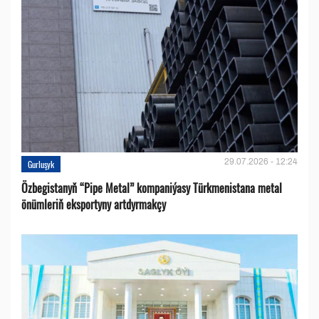
29.07.2026 - 12:24
Gurluşyk
Özbegistanyň “Pipe Metal” kompaniýasy Türkmenistana metal
önümleriň eksportyny artdyrmakçy