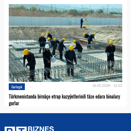
16.05.2026 - 12:22
Gurluşyk
Türkmenistanda birnäçe etrap kazyýetleriniň täze edara binalary
gurlar