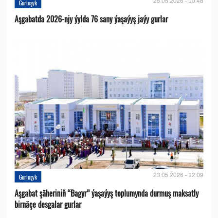
25.05.2026 - 10:48
Gurluşyk
Aşgabatda 2026-njy ýylda 76 sany ýaşaýyş jaýy gurlar
23.05.2026 - 12:09
Gurluşyk
Aşgabat şäheriniň “Bagyr” ýaşaýyş toplumynda durmuş maksatly
birnäçe desgalar gurlar