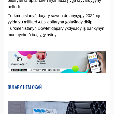
bildirýän taraplar bilen hyzmatdaşlyga taýýardygyny
belledi.
Türkmenistanyň daşary söwda dolanyşygy 2024-nji
ýylda 20 milliard ABŞ dollaryna golaýlady diýip,
Türkmenistanyň Döwlet daşary ykdysady iş bankynyň
müdiriýetiniň başlygy aýtdy.
BULARY HEM OKAŇ