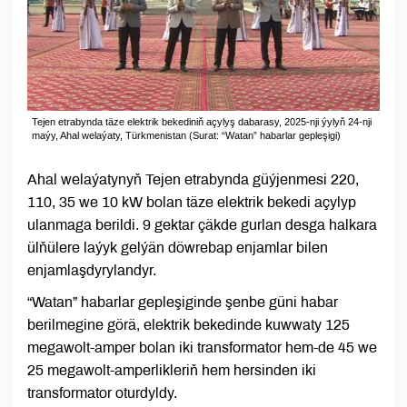
Tejen etrabynda täze elektrik bekediniň açylyş dabarasy, 2025-nji ýylyň 24-nji
maýy, Ahal welaýaty, Türkmenistan (Surat: “Watan” habarlar gepleşigi)
Ahal welaýatynyň Tejen etrabynda güýjenmesi 220,
110, 35 we 10 kW bolan täze elektrik bekedi açylyp
ulanmaga berildi. 9 gektar çäkde gurlan desga halkara
ülňülere laýyk gelýän döwrebap enjamlar bilen
enjamlaşdyrylandyr.
“Watan” habarlar gepleşiginde şenbe güni habar
berilmegine görä, elektrik bekedinde kuwwaty 125
megawolt-amper bolan iki transformator hem-de 45 we
25 megawolt-amperlikleriň hem hersinden iki
transformator oturdyldy.