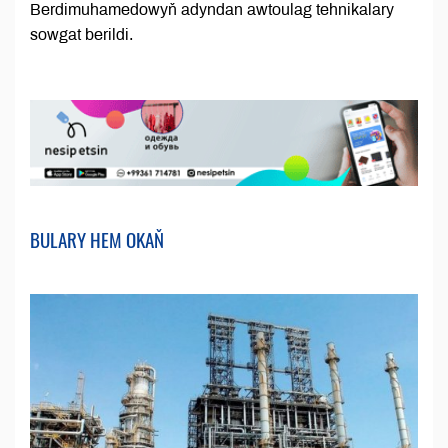
Berdimuhamedowyň adyndan awtoulag tehnikalary
sowgat berildi.
BULARY HEM OKAŇ