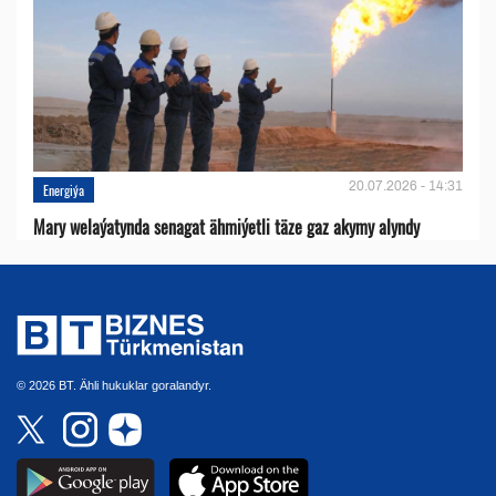
20.07.2026 - 14:31
Energiýa
Mary welaýatynda senagat ähmiýetli täze gaz akymy alyndy
© 2026 BT. Ähli hukuklar goralandyr.