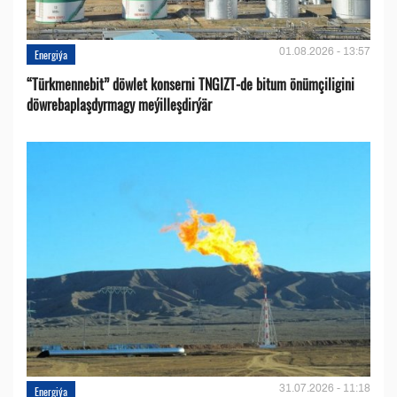
01.08.2026 - 13:57
Energiýa
“Türkmennebit” döwlet konserni TNGIZT-de bitum önümçiligini
döwrebaplaşdyrmagy meýilleşdirýär
31.07.2026 - 11:18
Energiýa