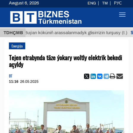
Awgust 6, 2026
ENG
TM
РУС
Toggl
navig
$12935,
TDHÇMB
Buýan köküniň arassalanmadyk glisirrizin turşusy (t.)
Energiýa
Tejen etrabynda täze ýokary woltly elektrik bekedi
açyldy
BT
11:16
26.05.2025