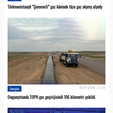
Türkmenistanyň “Çemmerli” gaz käninde täze gaz akymy alyndy
24.07.2026 - 11:50
Energiýa
Owganystanda TOPH gaz geçirijisiniň 106 kilometri çekildi