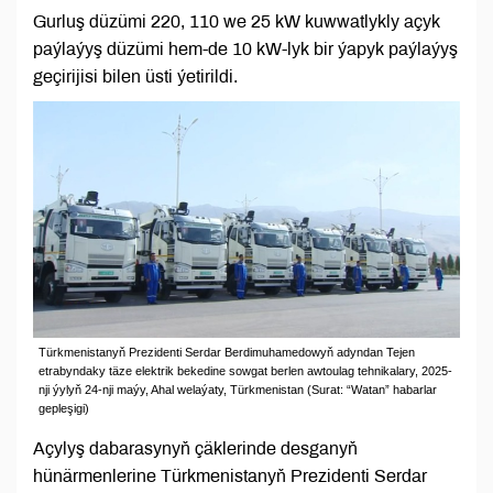
Gurluş düzümi 220, 110 we 25 kW kuwwatlykly açyk
paýlaýyş düzümi hem-de 10 kW-lyk bir ýapyk paýlaýyş
geçirijisi bilen üsti ýetirildi.
Türkmenistanyň Prezidenti Serdar Berdimuhamedowyň adyndan Tejen
etrabyndaky täze elektrik bekedine sowgat berlen awtoulag tehnikalary, 2025-
nji ýylyň 24-nji maýy, Ahal welaýaty, Türkmenistan (Surat: “Watan” habarlar
gepleşigi)
Açylyş dabarasynyň çäklerinde desganyň
hünärmenlerine Türkmenistanyň Prezidenti Serdar