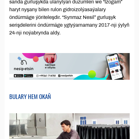
sanda gurluşykda ulanylýan düzümleri we “Izogam”
haryt nyşany bilen rulon gidroizolýasaýalary
öndürmäge ýöriteleşdir. “Synmaz Nesil” gurluşyk
serişdelerini öndürmäge ygtyýarnamany 2017-nji ýylyň
24-nji noýabrynda aldy.
BULARY HEM OKAŇ