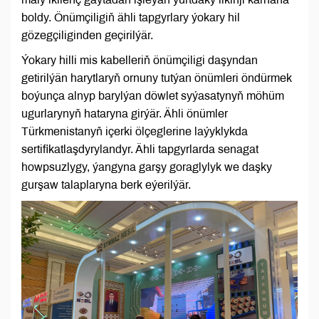
boldy. Önümçiligiň ähli tapgyrlary ýokary hil
gözegçiliginden geçirilýär.
Ýokary hilli mis kabelleriň önümçiligi daşyndan
getirilýän harytlaryň ornuny tutýan önümleri öndürmek
boýunça alnyp barylýan döwlet syýasatynyň möhüm
ugurlarynyň hataryna girýär. Ähli önümler
Türkmenistanyň içerki ölçeglerine laýyklykda
sertifikatlaşdyrylandyr. Ähli tapgyrlarda senagat
howpsuzlygy, ýangyna garşy goraglylyk we daşky
gurşaw talaplaryna berk eýerilýär.