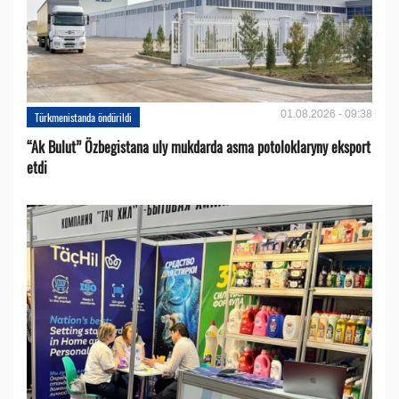
01.08.2026 - 09:38
Türkmenistanda öndürildi
“Ak Bulut” Özbegistana uly mukdarda asma potoloklaryny eksport
etdi