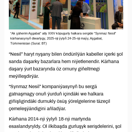
“Ak şäherim Aşgabat” atly XXIV köpugurly halkara sergide “Synmaz Nesil”
kärhanasynyň diwarlygy, 2025-nji ýylyň 24-25-nji maýy, Aşgabat,
Türkmenistan (Surat: BT)
“Nesil” haryt nyşany bilen öndürilýän kabeller içerki şol
sanda daşarky bazarlara hem niýetlenendir. Kärhana
daşary ýurt bazarynda öz ornuny giňeltmegi
meýilleşdirýär.
“Synmaz Nesil” kompaniýasynyň bu sergä
gatnaşmagy onuň ýurduň içindäki we halkara
giňişligindäki durnukly ösüş ýörelgelerine täzeçil
çemeleşýändigini aňladýar.
Kärhana 2014-nji ýylyň 18-nji martynda
esaslandyryldy. Ol ilkibaşda gurluşyk serişdelerini, şol