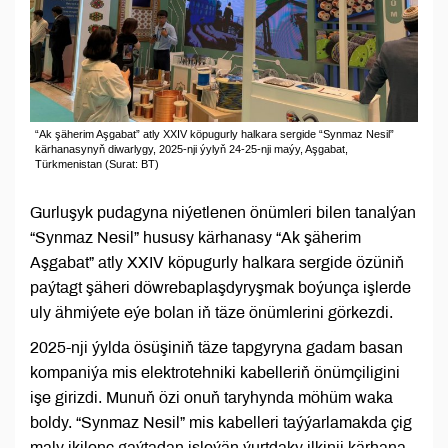
“Ak şäherim Aşgabat” atly XXIV köpugurly halkara sergide “Synmaz Nesil”
kärhanasynyň diwarlygy, 2025-nji ýylyň 24-25-nji maýy, Aşgabat,
Türkmenistan (Surat: BT)
Gurluşyk pudagyna niýetlenen önümleri bilen tanalýan
“Synmaz Nesil” hususy kärhanasy “Ak şäherim
Aşgabat” atly XXIV köpugurly halkara sergide özüniň
paýtagt şäheri döwrebaplaşdyryşmak boýunça işlerde
uly ähmiýete eýe bolan iň täze önümlerini görkezdi.
2025-nji ýylda ösüşiniň täze tapgyryna gadam basan
kompaniýa mis elektrotehniki kabelleriň önümçiligini
işe girizdi. Munuň özi onuň taryhynda möhüm waka
boldy. “Synmaz Nesil” mis kabelleri taýýarlamakda çig
maly ikilenç gaýtadan işleýän ýurtdaky ilkinji kärhana