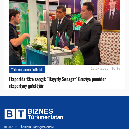
17.07.2026 - 10:35
Türkmenistanda öndürildi
Eksportda täze sepgit: "Haýyrly Senagat" Gruziýa pomidor
eksportyny giňeldýär
© 2026 BT. Ähli hukuklar goralandyr.