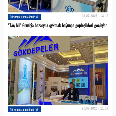
28.07.2026 - 13:42
Türkmenistanda öndürildi
“Täç hil” Gruziýa bazaryna çykmak boýunça gepleşikleri geçirýär
25.07.2026 - 11:04
Türkmenistanda öndürildi