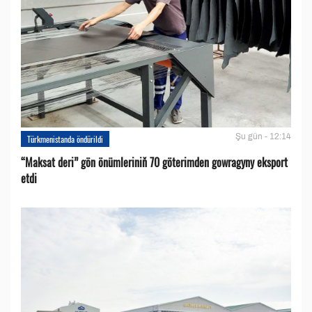
Şu gün - 12:14
Türkmenistanda öndürildi
“Maksat deri” gön önümleriniň 70 göterimden gowragyny eksport
etdi