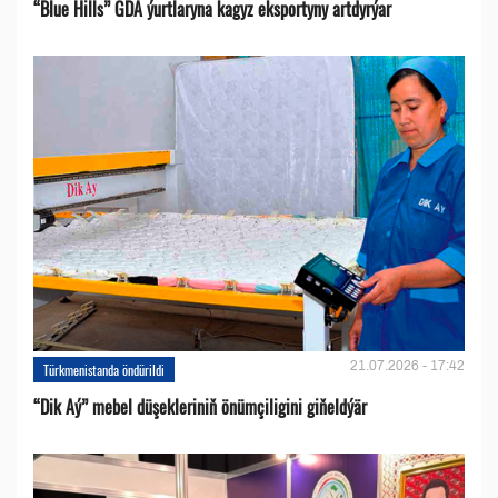
“Blue Hills” GDA ýurtlaryna kagyz eksportyny artdyrýar
21.07.2026 - 17:42
Türkmenistanda öndürildi
“Dik Aý” mebel düşekleriniň önümçiligini giňeldýär