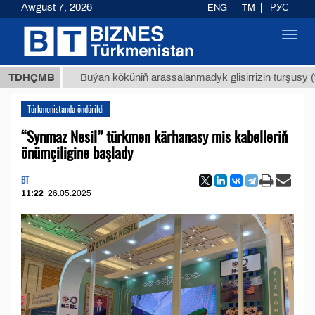
Awgust 7, 2026
ENG
TM
РУС
Toggl
navig
Т
$129
TDHÇMB
Buýan köküniň arassalanmadyk glisirrizin turşusy (t.)
Türkmenistanda öndürildi
“Synmaz Nesil” türkmen kärhanasy mis kabelleriň
önümçiligine başlady
BT
11:22
26.05.2025