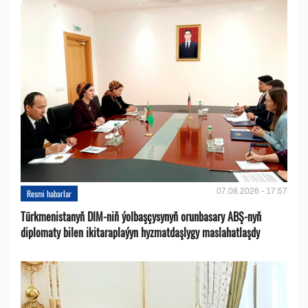
07.08.2026 - 17:57
Resmi habarlar
Türkmenistanyň DIM-niň ýolbaşçysynyň orunbasary ABŞ-nyň
diplomaty bilen ikitaraplaýyn hyzmatdaşlygy maslahatlaşdy