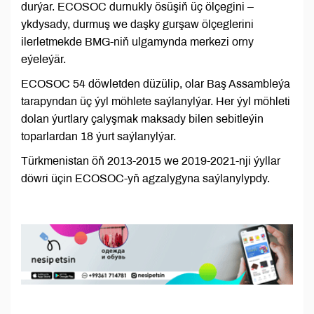
durýar. ECOSOC durnukly ösüşiň üç ölçegini –
ykdysady, durmuş we daşky gurşaw ölçeglerini
ilerletmekde BMG-niň ulgamynda merkezi orny
eýeleýär.
ECOSOC 54 döwletden düzülip, olar Baş Assambleýa
tarapyndan üç ýyl möhlete saýlanylýar. Her ýyl möhleti
dolan ýurtlary çalyşmak maksady bilen sebitleýin
toparlardan 18 ýurt saýlanylýar.
Türkmenistan öň 2013-2015 we 2019-2021-nji ýyllar
döwri üçin ECOSOC-yň agzalygyna saýlanylypdy.