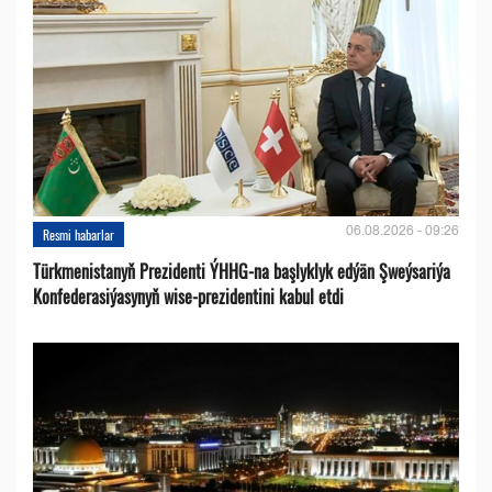
06.08.2026 - 09:26
Resmi habarlar
Türkmenistanyň Prezidenti ÝHHG-na başlyklyk edýän Şweýsariýa
Konfederasiýasynyň wise-prezidentini kabul etdi