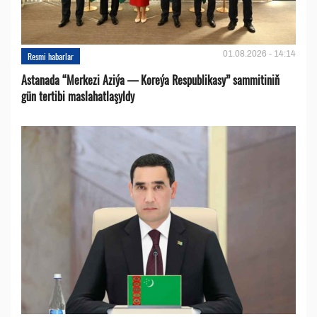
01.08.2026 - 14:14
Resmi habarlar
Astanada “Merkezi Aziýa — Koreýa Respublikasy” sammitiniň
gün tertibi maslahatlaşyldy