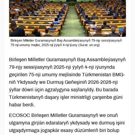
Birleşen Milletler Guramasynyň Baş Assambleýasynyň 79-njy sessiýasynyň
75-nji umumy mejlisi, 2025-nji ýylyň 4-nji iýuny (Surat: un.org)
Birleşen Milletler Guramasynyň Baş Assambleýasynyň
79-njy sessiýasynyň 2025-nji ýylyň 4-nji iýunynda
geçirilen 75-nji umumy mejlisinde Türkmenistan BMG-
niň Ykdysady we Durmuş Geňeşiniň 2026-2028-nji
ýyllar döwri üçin agzalygyna saýlanyldy. Bu barada
Türkmenistanyň daşary işler ministrligi çarşenbe güni
habar berdi.
ECOSOC Birleşen Milletler Guramasynyň we onuň
ulgamyna girýän edaralaryň ykdysady we durmuş işini
utgaşdyrmaga jogapkär esasy düzümleriň biri bolup