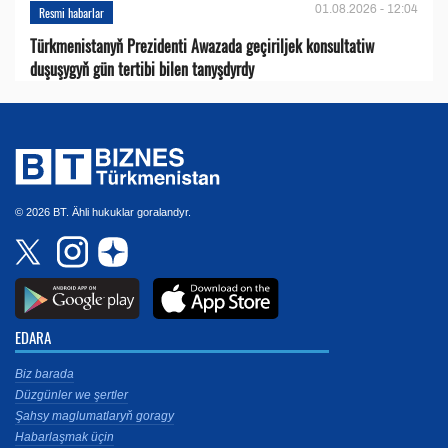
01.08.2026 - 12:04
Resmi habarlar
Türkmenistanyň Prezidenti Awazada geçiriljek konsultatiw
duşuşygyň gün tertibi bilen tanyşdyrdy
© 2026 BT. Ähli hukuklar goralandyr.
EDARA
Biz barada
Düzgünler we şertler
Şahsy maglumatlaryň goragy
Habarlaşmak üçin