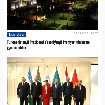
02.08.2026 - 16:57
Resmi habarlar
Türkmenistanyň Prezidenti Ýaponiýanyň Premýer-ministrine
gynanç bildirdi