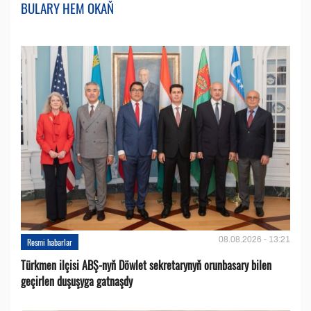
BULARY HEM OKAŇ
08.08.2026 - 13:21
Resmi habarlar
Türkmen ilçisi ABŞ-nyň Döwlet sekretarynyň orunbasary bilen
geçirlen duşuşyga gatnaşdy