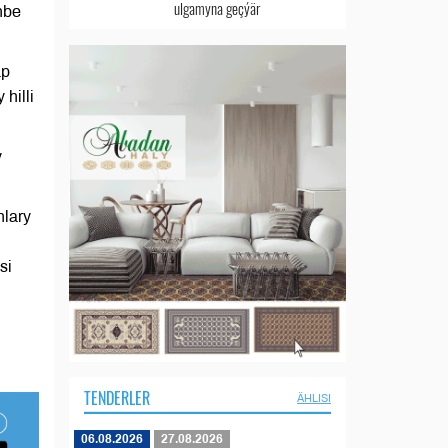
ulgamyna geçýär
nbe
äp
hilli
y
nlary
si
TENDERLER
ÄHLISI
06.08.2026
27.08.2026