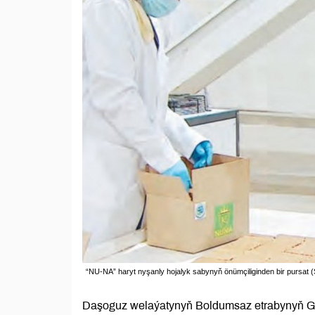
“NU-NA” haryt nyşanly hojalyk sabynyň önümçiliginden bir pursat (
Daşoguz welaýatynyň Boldumsaz etrabynyň G