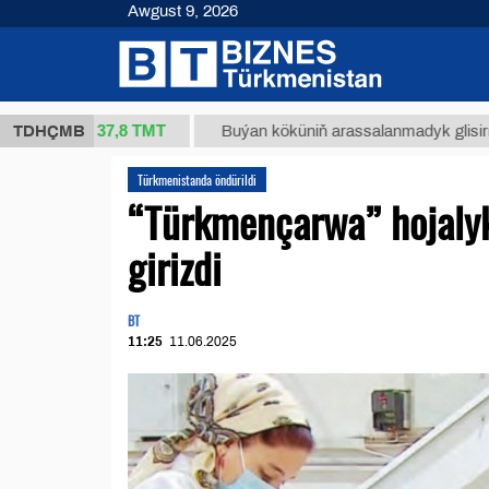
Awgust 9, 2026
37,8 ТМТ
(kg.)
TDHÇMB
Buýan köküniň arassalanmadyk glisirrizin turş
Türkmenistanda öndürildi
“Türkmençarwa” hojalyk
girizdi
BT
11:25
11.06.2025