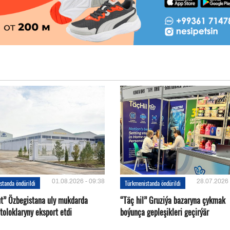
01.08.2026 - 09:38
28.07.2026 
standa öndürildi
Türkmenistanda öndürildi
ut” Özbegistana uly mukdarda
“Täç hil” Gruziýa bazaryna çykmak
toloklaryny eksport etdi
boýunça gepleşikleri geçirýär