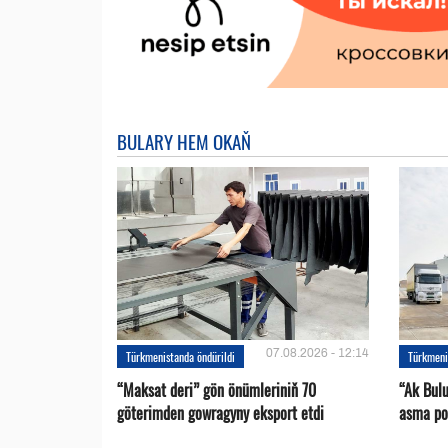
BULARY HEM OKAŇ
07.08.2026 - 12:14
Türkmenistanda öndürildi
Türkmeni
“Maksat deri” gön önümleriniň 70
“Ak Bul
göterimden gowragyny eksport etdi
asma po