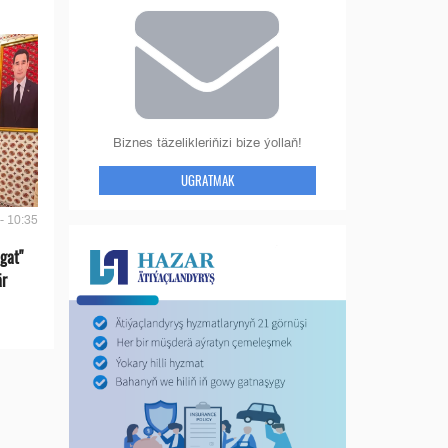
Biznes täzelikleriňizi bize ýollaň!
UGRATMAK
- 10:35
gat"
är