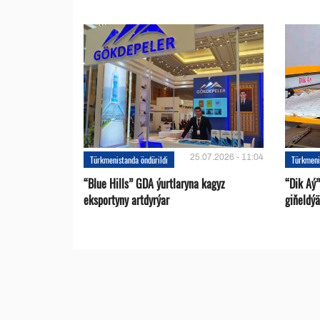
25.07.2026 - 11:04
Türkmenistanda öndürildi
Türkmeni
“Blue Hills” GDA ýurtlaryna kagyz
“Dik Aý”
eksportyny artdyrýar
giňeldýä