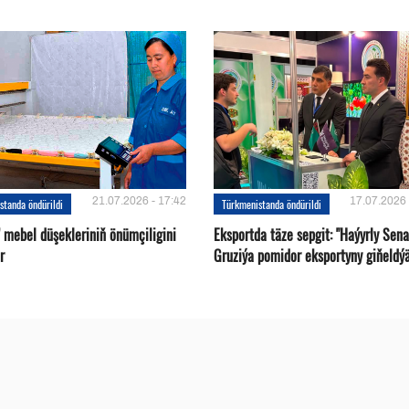
21.07.2026 - 17:42
17.07.2026 
standa öndürildi
Türkmenistanda öndürildi
 mebel düşekleriniň önümçiligini
Eksportda täze sepgit: "Haýyrly Sena
r
Gruziýa pomidor eksportyny giňeldý