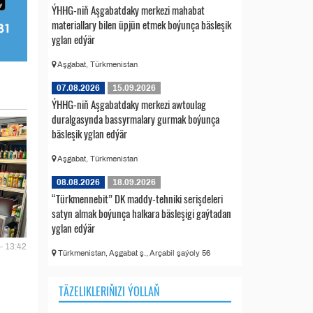
ÝHHG-niň Aşgabatdaky merkezi mahabat
materiallary bilen üpjün etmek boýunça bäsleşik
yglan edýär
Aşgabat, Türkmenistan
07.08.2026
15.09.2026
ÝHHG-niň Aşgabatdaky merkezi awtoulag
duralgasynda bassyrmalary gurmak boýunça
bäsleşik yglan edýär
Aşgabat, Türkmenistan
08.08.2026
18.09.2026
“Türkmennebit” DK maddy-tehniki serişdeleri
satyn almak boýunça halkara bäsleşigi gaýtadan
yglan edýär
- 13:42
Türkmenistan, Aşgabat ş., Arçabil şaýoly 56
TÄZELIKLERIŇIZI ÝOLLAŇ