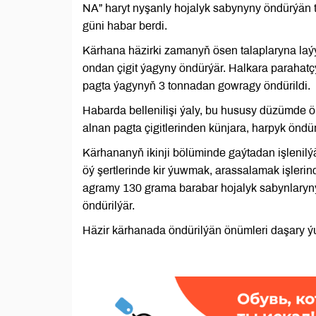
NA” haryt nyşanly hojalyk sabynyny öndürýän 
güni habar berdi.
Kärhana häzirki zamanyň ösen talaplaryna laýyk
ondan çigit ýagyny öndürýär. Halkara parahatç
pagta ýagynyň 3 tonnadan gowragy öndürildi.
Habarda bellenilişi ýaly, bu hususy düzümde ö
alnan pagta çigitlerinden künjara, harpyk öndür
Kärhananyň ikinji bölüminde gaýtadan işlenilý
öý şertlerinde kir ýuwmak, arassalamak işleri
agramy 130 grama barabar hojalyk sabynlary
öndürilýär.
Häzir kärhanada öndürilýän önümleri daşary ýurt