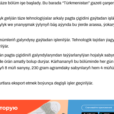
täze bölüm işe başlady. Bu barada “Türkmenistan” gazeti çarşe
 gelýän täze tehnologiýalar arkaly pagta çigidini gaýtadan işl
ylyk we ynanyşmak ýylynyň bäş aýynda bu ýerde arassa, ýokary 
nümleriň galyndysy gaýtadan işlenilýär. Tehnologik taýdan ýag
ilýär.
än pagta çigidiniň galyndylaryndan taýýarlanylýan hojalyk saby
nde örän amatly bolup durýar. Kärhananyň bu bölüminde her gün
nyň 8 müň sanysy, 230 gram agramdaky sabynlaryň hem 4 müňü
lara eksport etmek boýunça degişli işler geçirilýär.