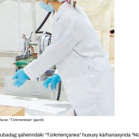
Surat: “Türkmenistan” gazeti)
ubadag şäherindäki “Türkmençarwa” hususy kärhanasynda “N