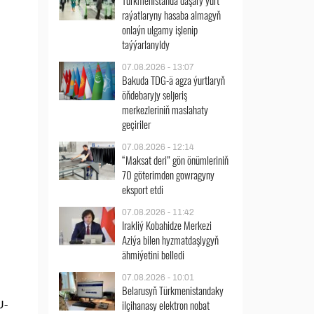
Türkmenistanda daşary ýurt
raýatlaryny hasaba almagyň
onlaýn ulgamy işlenip
taýýarlanyldy
07.08.2026 - 13:07
Bakuda TDG-ä agza ýurtlaryň
öňdebaryjy seljeriş
merkezleriniň maslahaty
geçiriler
07.08.2026 - 12:14
“Maksat deri” gön önümleriniň
70 göterimden gowragyny
eksport etdi
07.08.2026 - 11:42
Irakliý Kobahidze Merkezi
Aziýa bilen hyzmatdaşlygyň
ähmiýetini belledi
07.08.2026 - 10:01
Belarusyň Türkmenistandaky
ilçihanasy elektron nobat
U-