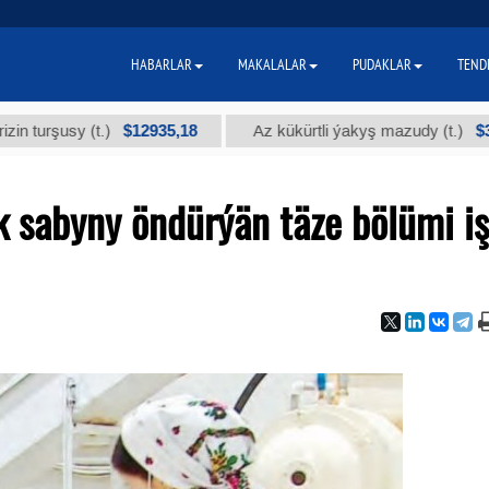
HABARLAR
MAKALALAR
PUDAKLAR
TEND
$12935,18
$300
usy (t.)
Az kükürtli ýakyş mazudy (t.)
 sabyny öndürýän täze bölümi i