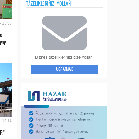
TÄZELIKLERIŇIZI ÝOLLAŇ
- 15:35
we
yny
Biznes täzelikleriňizi bize ýollaň!
UGRATMAK
- 12:14
IR”