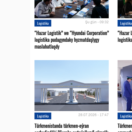
Şu gün - 09:32
Logistika
Logistika
“Hazar Logistik” we “Hyundai Corporation”
“Hazar L
logistika pudagyndaky hyzmatdaşlygy
logistik
maslahatlaşdy
28.07.2026 - 17:47
Logistika
Logistika
Türkmenistanda türkmen-eýran
Türkmen