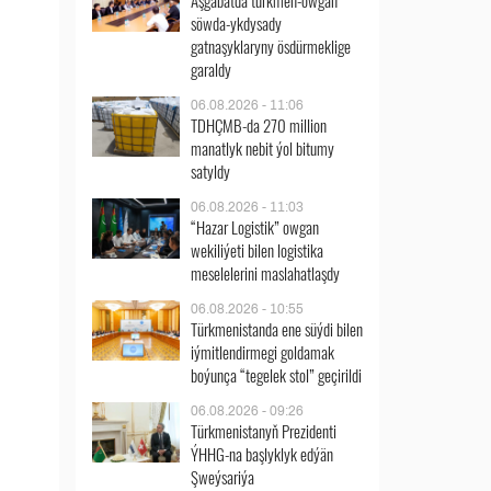
Aşgabatda türkmen-owgan
söwda-ykdysady
gatnaşyklaryny ösdürmeklige
garaldy
06.08.2026 - 11:06
TDHÇMB-da 270 million
manatlyk nebit ýol bitumy
satyldy
06.08.2026 - 11:03
“Hazar Logistik” owgan
wekiliýeti bilen logistika
meselelerini maslahatlaşdy
06.08.2026 - 10:55
Türkmenistanda ene süýdi bilen
iýmitlendirmegi goldamak
boýunça “tegelek stol” geçirildi
06.08.2026 - 09:26
Türkmenistanyň Prezidenti
ÝHHG-na başlyklyk edýän
Şweýsariýa