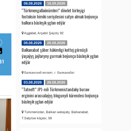
06.08.2026
16.09.2026
“Türkmengallaönümleri” döwlet birleşigi
fostoksin himiki serişdesini satyn almak boýunça
halkara bäsleşik yglan edýär
Aşgabat, Arçabil Şaýoly 92
06.08.2026
26.08.2026
Balkanabat şäher häkimligi kottej görnüşli
ýaşaýyş jaýlaryny gurmak boýunça bäsleşik yglan
edýär
Балканский велаят, г. Балканабат
03.08.2026
28.08.2026
“Tatneft” JPJ-niň Türkmenistandaky buraw
erginini arassalaýyş blogunyň kärendesi boýunça
bäsleşik yglan edýär
Türkmenistan, Balkan welaýaty, Balkanabat,
T.Satylow köçesi, 59