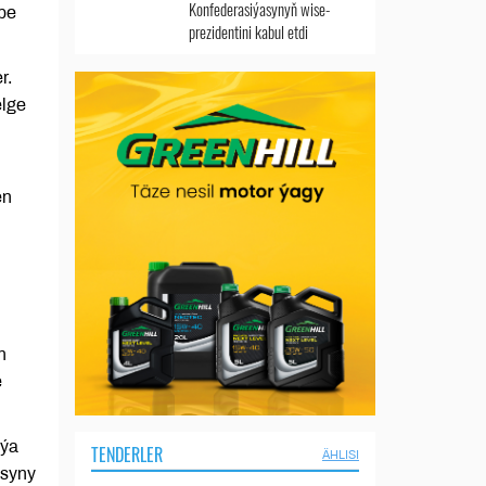
Konfederasiýasynyň wise-
be
prezidentini kabul etdi
r.
elge
en
n
e
iýa
TENDERLER
ÄHLISI
asyny