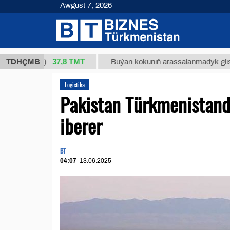
Awgust 7, 2026
37,8 ТМТ
 (kg.)
TDHÇMB
Buýan köküniň arassalanmadyk glisirrizin tu
Logistika
Pakistan Türkmenistand
iberer
BT
04:07
13.06.2025