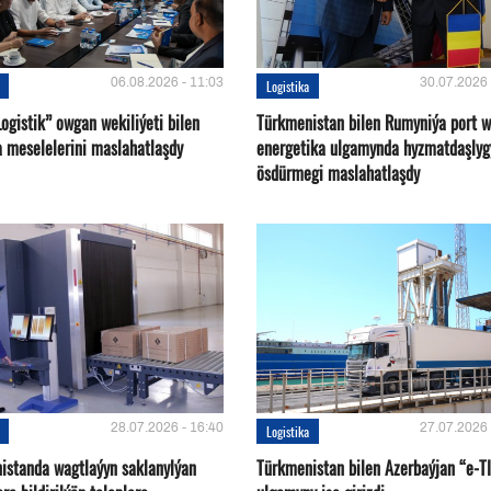
06.08.2026 - 11:03
30.07.2026 
Logistika
ogistik” owgan wekiliýeti bilen
Türkmenistan bilen Rumyniýa port 
a meselelerini maslahatlaşdy
energetika ulgamynda hyzmatdaşlyg
ösdürmegi maslahatlaşdy
28.07.2026 - 16:40
27.07.2026 
Logistika
istanda wagtlaýyn saklanylýan
Türkmenistan bilen Azerbaýjan “e-T