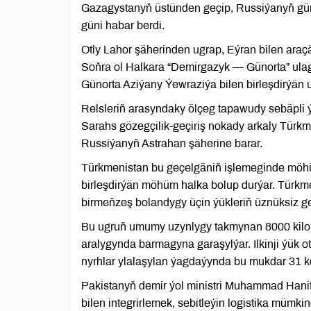
Gazagystanyň üstünden geçip, Russiýanyň gün
güni habar berdi.
Otly Lahor şäherinden ugrap, Eýran bilen araçä
Soňra ol Halkara “Demirgazyk — Günorta” ula
Günorta Aziýany Ýewraziýa bilen birleşdirýän u
Relsleriň arasyndaky ölçeg tapawudy sebäpli ý
Sarahs gözegçilik-geçiriş nokady arkaly Türkm
Russiýanyň Astrahan şäherine barar.
Türkmenistan bu geçelgäniň işlemeginde möhüm
birleşdirýän möhüm halka bolup durýar. Türkm
birmeňzeş bolandygy üçin ýükleriň üznüksiz ge
Bu ugruň umumy uzynlygy takmynan 8000 kilom
aralygynda barmagyna garaşylýar. Ilkinji ýük
nyrhlar ylalaşylan ýagdaýynda bu mukdar 31 kont
Pakistanyň demir ýol ministri Muhammad Hanif
bilen integrirlemek, sebitleýin logistika mümk