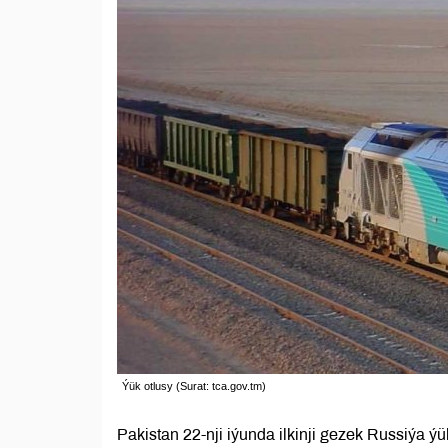
Ýük otlusy (Surat: tca.gov.tm)
Pakistan 22-nji iýunda ilkinji gezek Russiýa 