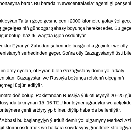
ortasyna barar. Bu barada “Newscentralasia” agentligi penşen
kleşýän Taftan geçelgesine çenli 2000 kilometre golaý ýol geçe
g geçelgesiniň gündogar şahasy boýunça hereket eder. Bu geç
gur bolup, häzirki wagtda işjeň ösdürilýär.
ükler Eýranyň Zahedan şäherinde başga otla geçiriler we otly
enistanyň serhedinden geçer. Soňra otly Gazagystanyň üsti bil
 orny eýeläp, ol Eýran bilen Gazagystany demir ýol arkaly
enistan, Gazagystan we Russiýa boýunça relsleriň ölçeginiň
çmegi üpjün edilýär.
etre deň bolup, Pakistandan Russiýa ýük otlusynyň 20–25 gü
 otlusynda takmynan 15–16 TEU konteýner ugradylar we geljekd
eýnere çenli artdyrylyp bilner, diýlip habarda bellenilýär.
 Abbasi bu başlangyjyň ýurduň demir ýol ulgamyny Merkezi Az
inçiliklerini ösdürmek we halkara söwdasyny giňeltmek strategiý