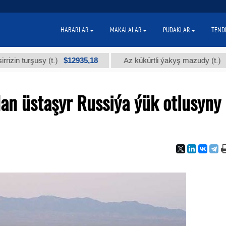
HABARLAR
MAKALALAR
PUDAKLAR
TEND
$12935,18
$300
rşusy (t.)
Az kükürtli ýakyş mazudy (t.)
an üstaşyr Russiýa ýük otlusyny