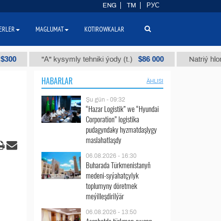
ENG
TM
РУС
ERLER
MAGLUMAT
KOTIROWKALAR
$86 000
"А" kysymly tehniki ýody (t.)
Natriý hlorly (naha
HABARLAR
ÄHLISI
Şu gün - 09:32
“Hazar Logistik” we “Hyundai
Corporation” logistika
pudagyndaky hyzmatdaşlygy
maslahatlaşdy
06.08.2026 - 16:30
Buharada Türkmenistanyň
medeni-syýahatçylyk
toplumyny döretmek
meýilleşdirilýär
06.08.2026 - 13:50