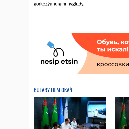
görkezýändigini nygtady.
BULARY HEM OKAŇ