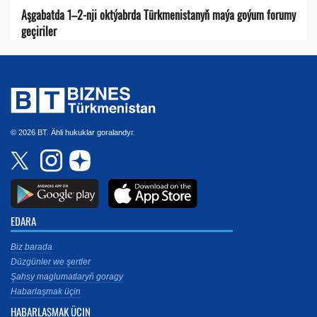
Aşgabatda 1–2-nji oktýabrda Türkmenistanyň maýa goýum forumy
geçiriler
© 2026 BT. Ähli hukuklar goralandyr.
EDARA
Biz barada
Düzgünler we şertler
Şahsy maglumatlaryň goragy
Habarlaşmak üçin
HABARLAŞMAK ÜÇIN