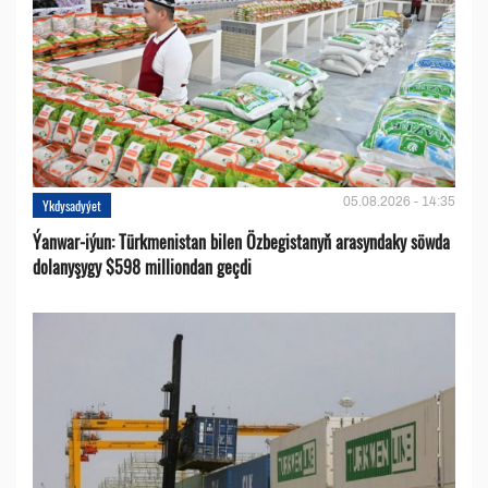
05.08.2026 - 14:35
Ykdysadyýet
Ýanwar-iýun: Türkmenistan bilen Özbegistanyň arasyndaky söwda
dolanyşygy $598 milliondan geçdi