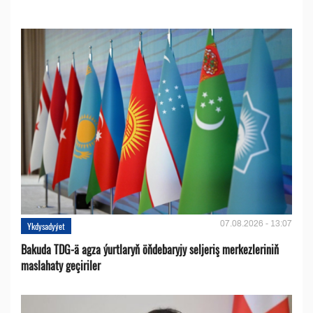
07.08.2026 - 13:07
Ykdysadyýet
Bakuda TDG-ä agza ýurtlaryň öňdebaryjy seljeriş merkezleriniň
maslahaty geçiriler