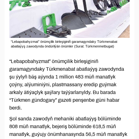
“Lebapobahyzmat” önümçilik birleşiginiň garamagyndaky Türkmenabat
abatlaýyş zawodynda öndürilýän önümler (Surat: Türkmenmetbugat)
“Lebapobahyzmat” önümçilik birleşiginiň
garamagyndaky Türkmenabat abatlaýyş zawodynda
şu ýylyň bäş aýynda 1 million 483 müň manatlyk
çoýny, alýuminiýni, plastmassany eredip guýmak
arkaly ätiýaçlyk şaýlary taýýarlanyldy. Bu barada
“Türkmen gündogary” gazeti penşenbe güni habar
berdi.
Şol sanda zawodyň mehaniki abatlaýyş bölüminde
808 müň manatlyk, bejeriş bölüminde 618,5 müň
manatlyk, guýujy önümhanasynda 56,5 müň manatlyk