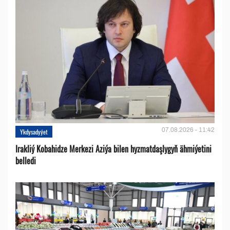
07.08.2026 - 11:42
Ykdysadyýet
Irakliý Kobahidze Merkezi Aziýa bilen hyzmatdaşlygyň ähmiýetini
belledi