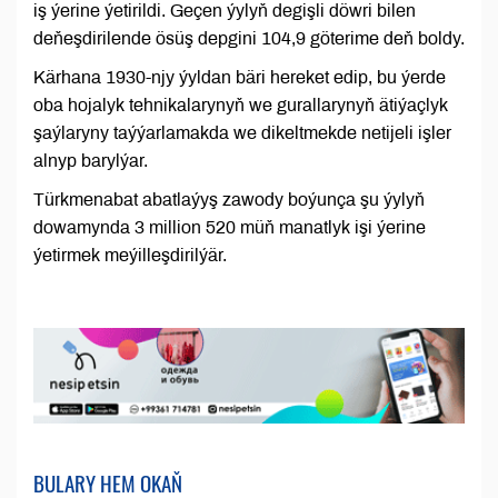
iş ýerine ýetirildi. Geçen ýylyň degişli döwri bilen
deňeşdirilende ösüş depgini 104,9 göterime deň boldy.
Kärhana 1930-njy ýyldan bäri hereket edip, bu ýerde
oba hojalyk tehnikalarynyň we gurallarynyň ätiýaçlyk
şaýlaryny taýýarlamakda we dikeltmekde netijeli işler
alnyp barylýar.
Türkmenabat abatlaýyş zawody boýunça şu ýylyň
dowamynda 3 million 520 müň manatlyk işi ýerine
ýetirmek meýilleşdirilýär.
BULARY HEM OKAŇ