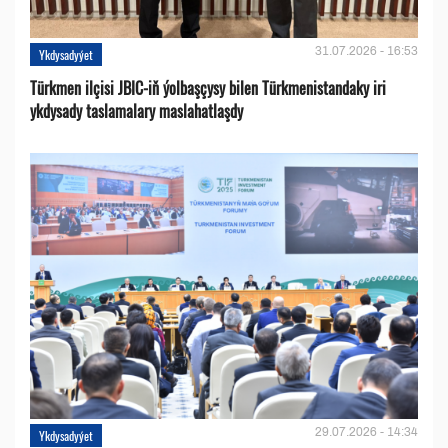
31.07.2026 - 16:53
Ykdysadyýet
Türkmen ilçisi JBIC-iň ýolbaşçysy bilen Türkmenistandaky iri
ykdysady taslamalary maslahatlaşdy
29.07.2026 - 14:34
Ykdysadyýet