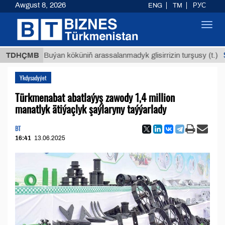
Awgust 8, 2026
ENG
TM
РУС
Toggl
navig
$12935,
TDHÇMB
Buýan köküniň arassalanmadyk glisirrizin turşusy (t.)
Ykdysadyýet
Türkmenabat abatlaýyş zawody 1,4 million
manatlyk ätiýaçlyk şaýlaryny taýýarlady
BT
16:41
13.06.2025