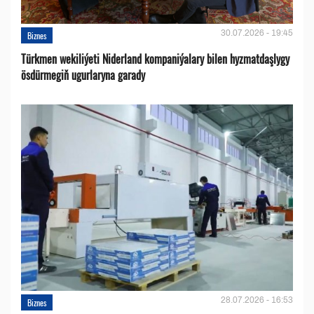
30.07.2026 - 19:45
Biznes
Türkmen wekiliýeti Niderland kompaniýalary bilen hyzmatdaşlygy
ösdürmegiň ugurlaryna garady
28.07.2026 - 16:53
Biznes