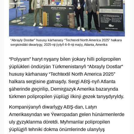
“Abrayly Dostlar” hususy kärhanasy “Techtextil North America 2025” halkara
sergisindäki diwarlygy, 2025-nji ýylyň 6-8-nji maýy, Atlanta, Amerika
“Polyyarn” haryt nyşany bilen ýokary hilli polipropilen
ýüplükleri öndürýän Türkmenistanyň “Abrayly Dostlar”
hususy kärhanasy “Techtextil North America 2025”
halkara sergisine gatnaşdy. Sergi ABŞ-nyň Atlanta
şäherinde geçirilip, Demirgazyk Amerika bazarynda
türkmen polipropilen ýüplügi ilkinji gezek tanyşdyryldy.
Kompaniýanyň diwarlygy ABŞ-dan, Latyn
Amerikasyndan we Ýewropadan gelen hünärmenlerde
uly gyzyklanma döretdi. Myhmanlar polipropilen
ýüplügiň tehniki dokma önümlerinde ulanylyş