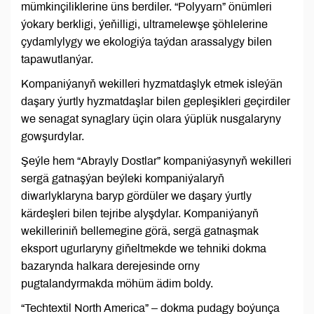
mümkinçiliklerine üns berdiler. “Polyyarn” önümleri
ýokary berkligi, ýeňilligi, ultramelewşe şöhlelerine
çydamlylygy we ekologiýa taýdan arassalygy bilen
tapawutlanýar.
Kompaniýanyň wekilleri hyzmatdaşlyk etmek isleýän
daşary ýurtly hyzmatdaşlar bilen gepleşikleri geçirdiler
we senagat synaglary üçin olara ýüplük nusgalaryny
gowşurdylar.
Şeýle hem “Abrayly Dostlar” kompaniýasynyň wekilleri
sergä gatnaşýan beýleki kompaniýalaryň
diwarlyklaryna baryp gördüler we daşary ýurtly
kärdeşleri bilen tejribe alyşdylar. Kompaniýanyň
wekilleriniň bellemegine görä, sergä gatnaşmak
eksport ugurlaryny giňeltmekde we tehniki dokma
bazarynda halkara derejesinde orny
pugtalandyrmakda möhüm ädim boldy.
“Techtextil North America” – dokma pudagy boýunça