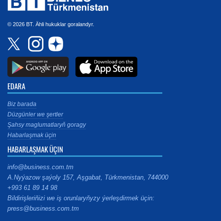
© 2026 BT. Ähli hukuklar goralandyr.
EDARA
Biz barada
Düzgünler we şertler
Şahsy maglumatlaryň goragy
Habarlaşmak üçin
HABARLAŞMAK ÜÇIN
info@business.com.tm
A.Nyýazow şaýoly 157, Aşgabat, Türkmenistan, 744000
+993 61 89 14 98
Bildirişleriňizi we iş orunlaryňyzy ýerleşdirmek üçin:
press@business.com.tm