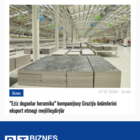
27.07.2026 - 14:48
Biznes
“Eziz doganlar keramika” kompaniýasy Gruziýa önümlerini
eksport etmegi meýilleşdirýär