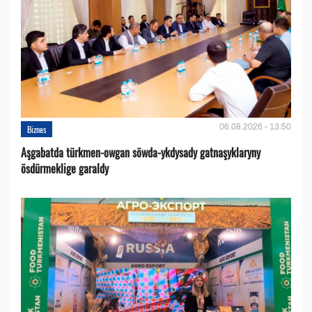
06.08.2026 - 13:50
Biznes
Aşgabatda türkmen-owgan söwda-ykdysady gatnaşyklaryny
ösdürmeklige garaldy