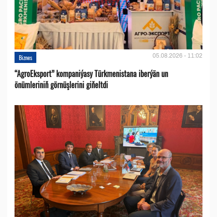
05.08.2026 - 11:02
Biznes
“AgroEksport” kompaniýasy Türkmenistana iberýän un
önümleriniň görnüşlerini giňeltdi