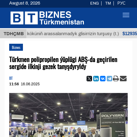
Awgust 8, 2026
ENG
TM
РУС
Toggl
navig
$12935,18
uýan köküniň arassalanmadyk glisirrizin turşusy (t.)
TDHÇMB
Biznes
Türkmen polipropilen ýüplügi ABŞ-da geçirilen
sergide ilkinji gezek tanyşdyryldy
BT
11:56
16.06.2025