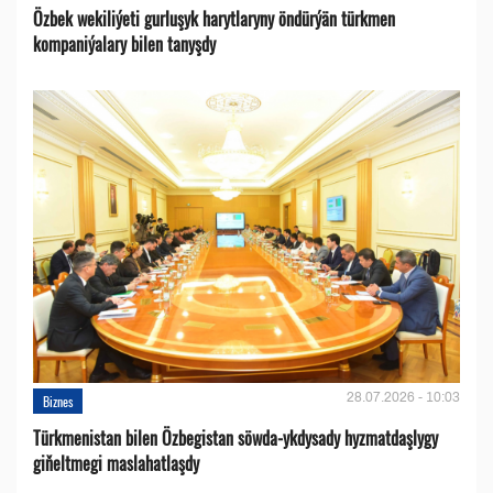
Özbek wekiliýeti gurluşyk harytlaryny öndürýän türkmen
kompaniýalary bilen tanyşdy
28.07.2026 - 10:03
Biznes
Türkmenistan bilen Özbegistan söwda-ykdysady hyzmatdaşlygy
giňeltmegi maslahatlaşdy