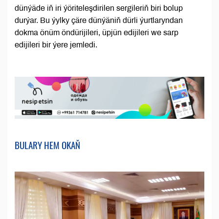
dünýäde iň iri ýöriteleşdirilen sergileriň biri bolup
durýar. Bu ýylky çäre dünýäniň dürli ýurtlaryndan
dokma önüm öndürijileri, üpjün edijileri we sarp
edijileri bir ýere jemledi.
BULARY HEM OKAŇ