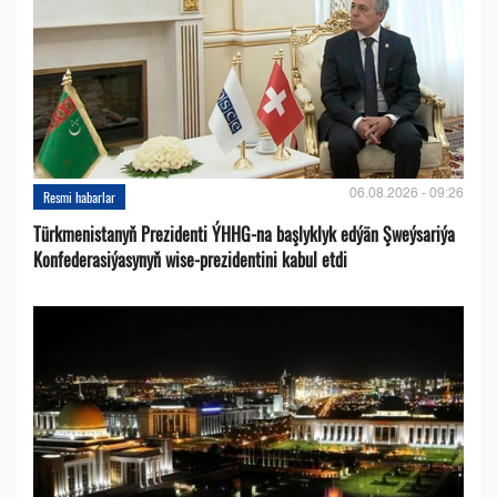
06.08.2026 - 09:26
Resmi habarlar
Türkmenistanyň Prezidenti ÝHHG-na başlyklyk edýän Şweýsariýa
Konfederasiýasynyň wise-prezidentini kabul etdi