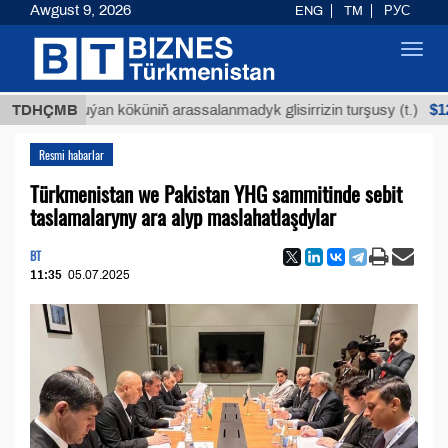
Awgust 9, 2026
ENG
TM
РУС
Toggl
navig
$12935,18
TDHÇMB
Buýan köküniň arassalanmadyk glisirrizin turşusy (t.)
Resmi habarlar
Türkmenistan we Pakistan YHG sammitinde sebit
taslamalaryny ara alyp maslahatlaşdylar
BT
11:35
05.07.2025