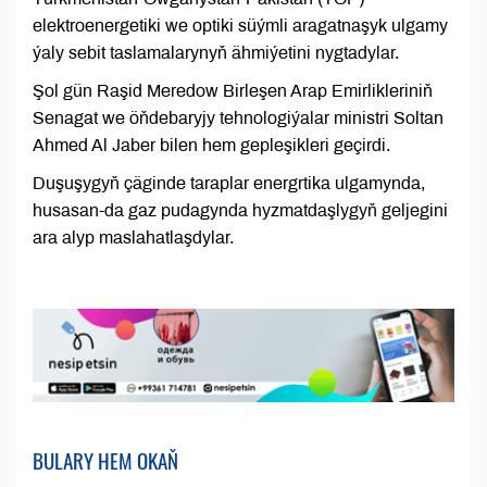
elektroenergetiki we optiki süýmli aragatnaşyk ulgamy
ýaly sebit taslamalarynyň ähmiýetini nygtadylar.
Şol gün Raşid Meredow Birleşen Arap Emirlikleriniň
Senagat we öňdebaryjy tehnologiýalar ministri Soltan
Ahmed Al Jaber bilen hem gepleşikleri geçirdi.
Duşuşygyň çäginde taraplar energrtika ulgamynda,
husasan-da gaz pudagynda hyzmatdaşlygyň geljegini
ara alyp maslahatlaşdylar.
BULARY HEM OKAŇ