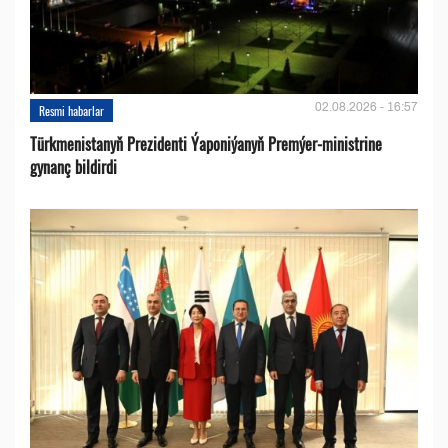
02.08.2026 - 16:57
Resmi habarlar
Türkmenistanyň Prezidenti Ýaponiýanyň Premýer-ministrine
gynanç bildirdi