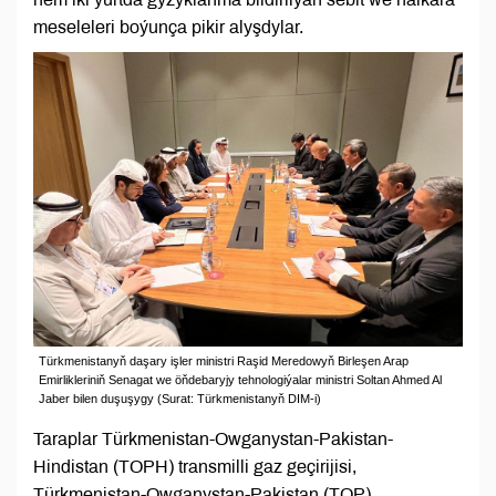
meseleleri boýunça pikir alyşdylar.
Türkmenistanyň daşary işler ministri Raşid Meredowyň Birleşen Arap
Emirlikleriniň Senagat we öňdebaryjy tehnologiýalar ministri Soltan Ahmed Al
Jaber bilen duşuşygy (Surat: Türkmenistanyň DIM-i)
Taraplar Türkmenistan-Owganystan-Pakistan-
Hindistan (TOPH) transmilli gaz geçirijisi,
Türkmenistan-Owganystan-Pakistan (TOP)