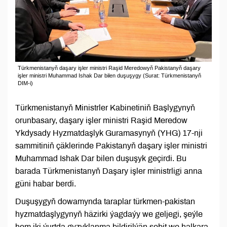
Türkmenistanyň daşary işler ministri Raşid Meredowyň Pakistanyň daşary
işler ministri Muhammad Ishak Dar bilen duşuşygy (Surat: Türkmenistanyň
DIM-i)
Türkmenistanyň Ministrler Kabinetiniň Başlygynyň
orunbasary, daşary işler ministri Raşid Meredow
Ykdysady Hyzmatdaşlyk Guramasynyň (YHG) 17-nji
sammitiniň çäklerinde Pakistanyň daşary işler ministri
Muhammad Ishak Dar bilen duşuşyk geçirdi. Bu
barada Türkmenistanyň Daşary işler ministrligi anna
güni habar berdi.
Duşuşygyň dowamynda taraplar türkmen-pakistan
hyzmatdaşlygynyň häzirki ýagdaýy we geljegi, şeýle
hem iki ýurtda gyzyklanma bildirilýän sebit we halkara