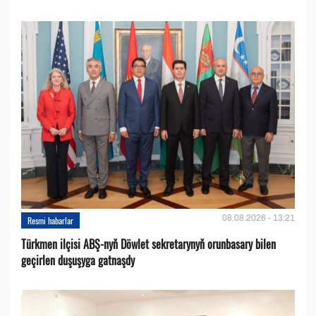
08.08.2026 - 13:21
Resmi habarlar
Türkmen ilçisi ABŞ-nyň Döwlet sekretarynyň orunbasary bilen
geçirlen duşuşyga gatnaşdy