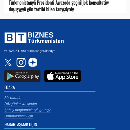
Türkmenistanyň Prezidenti Awazada geçiriljek konsultatiw
duşuşygyň gün tertibi bilen tanyşdyrdy
© 2026 BT. Ähli hukuklar goralandyr.
EDARA
Biz barada
Düzgünler we şertler
Şahsy maglumatlaryň goragy
Habarlaşmak üçin
HABARLAŞMAK ÜÇIN