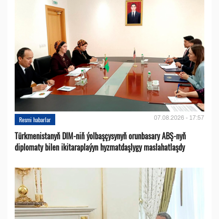
07.08.2026 - 17:57
Resmi habarlar
Türkmenistanyň DIM-niň ýolbaşçysynyň orunbasary ABŞ-nyň
diplomaty bilen ikitaraplaýyn hyzmatdaşlygy maslahatlaşdy