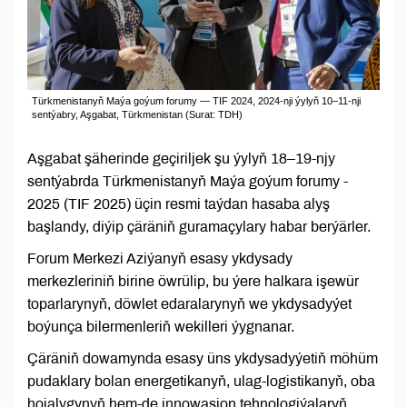
Türkmenistanyň Maýa goýum forumy — TIF 2024, 2024-nji ýylyň 10–11-nji
sentýabry, Aşgabat, Türkmenistan (Surat: TDH)
Aşgabat şäherinde geçiriljek şu ýylyň 18–19-njy
sentýabrda Türkmenistanyň Maýa goýum forumy -
2025 (TIF 2025) üçin resmi taýdan hasaba alyş
başlandy, diýip çäräniň guramaçylary habar berýärler.
Forum Merkezi Aziýanyň esasy ykdysady
merkezleriniň birine öwrülip, bu ýere halkara işewür
toparlarynyň, döwlet edaralarynyň we ykdysadyýet
boýunça bilermenleriň wekilleri ýygnanar.
Çäräniň dowamynda esasy üns ykdysadyýetiň möhüm
pudaklary bolan energetikanyň, ulag-logistikanyň, oba
hojalygynyň hem-de innowasion tehnologiýalaryň