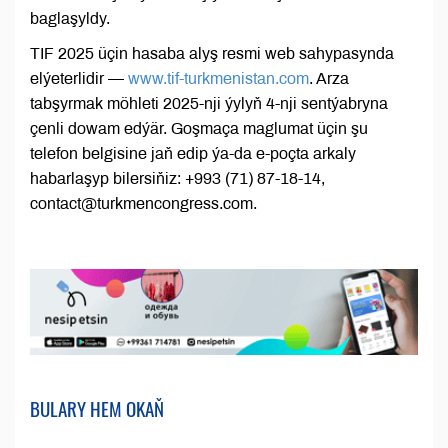
baglaşyldy.
TIF 2025 üçin hasaba alyş resmi web sahypasynda
elýeterlidir —
www.tif-turkmenistan.com
. Arza
tabşyrmak möhleti 2025-nji ýylyň 4-nji sentýabryna
çenli dowam edýär. Goşmaça maglumat üçin şu
telefon belgisine jaň edip ýa-da e-poçta arkaly
habarlaşyp bilersiňiz: +993 (71) 87-18-14,
contact@turkmencongress.com.
BULARY HEM OKAŇ