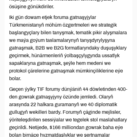
ösüşine gönükdiriler.
Iki gün dowam etjek foruma gatnaşyjylar
Türkmenistanyň möhüm özgertmeleri we strategik
başlangyçlary bilen tanyşmak, tematik pikir alyşmalara
we maýa goýum taslamalarynyň tanyşdyrylyşyna
gatnaşmak, B2B we B2G formatlaryndaky duşuşyklary
geçirmek, hünärmenleriň ýolbaşçylygynda ussatlyk
sapaklaryna gatnaşmak, şeýle hem medeni we
protokol çärelerine gatnaşmak mümkinçiliklerine eýe
bolar.
Geçen ýylky TIF forumy dünýäniň 44 döwletinden 400-
den gowrak gatnaşyjyny özünde jemledi. Olaryň
arasynda 22 halkara guramanyň we 40 diplomatik
gullugyň wekilleri bardy. Forumyň çäginde mejlisler,
ýöriteleşdirilen sessiýalar we tegelek stol maslahatlary
geçirildi. Netijede, $166 milliondan gowrak baha eýe
bolan birnäçe hyzmatdaşlyklar we şertnamalar