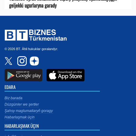
geljekki ugurlaryna garady
© 2026 BT. Ähli hukuklar goralandyr.
EDARA
Biz barada
Düzgünler we şertler
Şahsy maglumatlaryň goragy
Habarlaşmak üçin
HABARLAŞMAK ÜÇIN