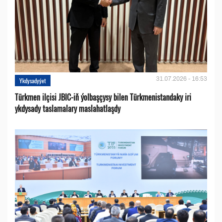
31.07.2026 - 16:53
Ykdysadyýet
Türkmen ilçisi JBIC-iň ýolbaşçysy bilen Türkmenistandaky iri
ykdysady taslamalary maslahatlaşdy