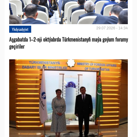
29.07.2026 - 14:34
Ykdysadyýet
Aşgabatda 1–2-nji oktýabrda Türkmenistanyň maýa goýum forumy
geçiriler