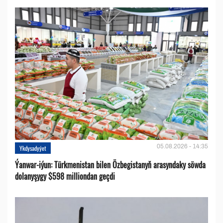
05.08.2026 - 14:35
Ykdysadyýet
Ýanwar-iýun: Türkmenistan bilen Özbegistanyň arasyndaky söwda
dolanyşygy $598 milliondan geçdi