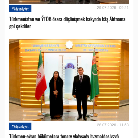
29.07.2026 - 09:21
Ykdysadyýet
Türkmenistan we ÝTÖB özara düşünişmek hakynda bäş Ähtnama
gol çekdiler
28.07.2026 - 11:53
Ykdysadyýet
Türkmen-eýran hökümetara topary ykdysady hyzmatdaşlygyň