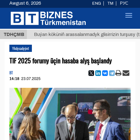
Awgust 6, 2026
ENG
TM
РУС
Toggl
navig
Т
$1293
TDHÇMB
Buýan köküniň arassalanmadyk glisirrizin turşusy (t.)
Ykdysadyýet
TIF 2025 forumy üçin hasaba alyş başlandy
BT
14:18
23.07.2025