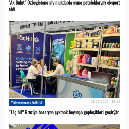
“Ak Bulut” Özbegistana uly mukdarda asma potoloklaryny eksport
etdi
28.07.2026 - 13:42
Türkmenistanda öndürildi
“Täç hil” Gruziýa bazaryna çykmak boýunça gepleşikleri geçirýär