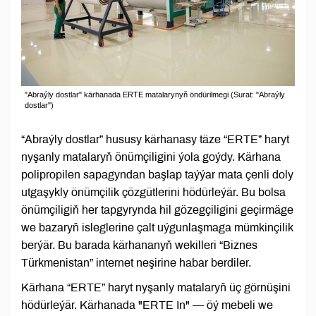
"Abraýly dostlar" kärhanada ERTE matalarynyň öndürilmegi (Surat: "Abraýly
dostlar")
“Abraýly dostlar” hususy kärhanasy täze “ERTE” haryt
nyşanly matalaryň önümçiligini ýola goýdy. Kärhana
polipropilen sapagyndan başlap taýýar mata çenli doly
utgaşykly önümçilik çözgütlerini hödürleýär. Bu bolsa
önümçiligiň her tapgyrynda hil gözegçiligini geçirmäge
we bazaryň isleglerine çalt uýgunlaşmaga mümkinçilik
berýär. Bu barada kärhananyň wekilleri “Biznes
Türkmenistan” internet neşirine habar berdiler.
Kärhana “ERTE” haryt nyşanly matalaryň üç görnüşini
hödürleýär. Kärhanada "ERTE In" — öý mebeli we