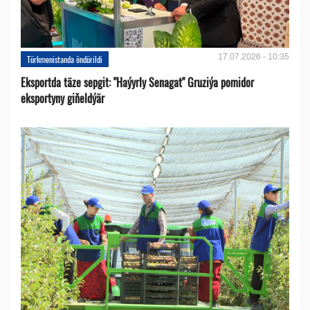
17.07.2026 - 10:35
Türkmenistanda öndürildi
Eksportda täze sepgit: "Haýyrly Senagat" Gruziýa pomidor
eksportyny giňeldýär