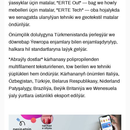
ýassyklar üçin matalar, "ERTE Out" — bag we howly
mebelleri üçin matalar, "ERTE Tech" — oba hojalykda
we senagatda ulanylýan tehniki we geotekstil matalar
öndürilýär.
Önümçilik dolulygyna Türkmenistanda ýerleşýär we
döwrebap Ýewropa enjamlary bilen enjamlaşdyrylyp,
halkara hil standartlaryna laýyk gelýär.
"Abraýly dostlar" kärhanasy polipropilenden
multifilament teksturirlenen, tow berilen we tehniki
ýüplükleri hem öndürýär. Kärhananyň önümleri Italiýa,
Özbegistan, Türkiýe, Belarus Respublikasy, Niderland
Patyşalygy, Braziliýa, Beýik Britaniýa we Wenesuela
ýaly ýurtlara üstünlikli eksport edilýär.