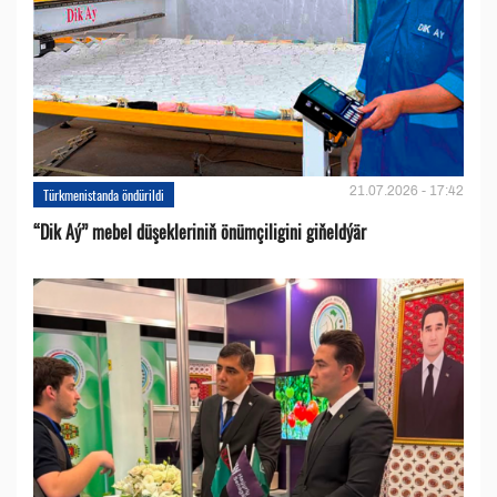
21.07.2026 - 17:42
Türkmenistanda öndürildi
“Dik Aý” mebel düşekleriniň önümçiligini giňeldýär