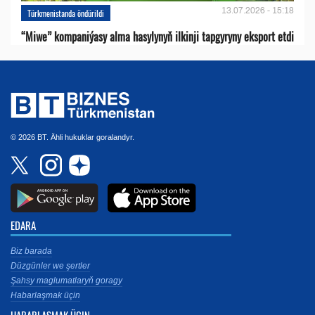
13.07.2026 - 15:18
Türkmenistanda öndürildi
“Miwe” kompaniýasy alma hasylynyň ilkinji tapgyryny eksport etdi
© 2026 BT. Ähli hukuklar goralandyr.
EDARA
Biz barada
Düzgünler we şertler
Şahsy maglumatlaryň goragy
Habarlaşmak üçin
HABARLAŞMAK ÜÇIN