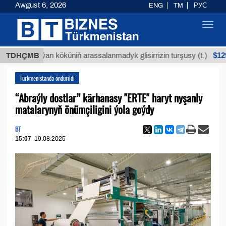
Awgust 6, 2026
ENG
TM
РУС
Toggl
navig
$12935,18
TDHÇMB
Buýan köküniň arassalanmadyk glisirrizin turşusy (t.)
Türkmenistanda öndürildi
“Abraýly dostlar” kärhanasy "ERTE" haryt nyşanly
matalarynyň önümçiligini ýola goýdy
BT
15:07
19.08.2025