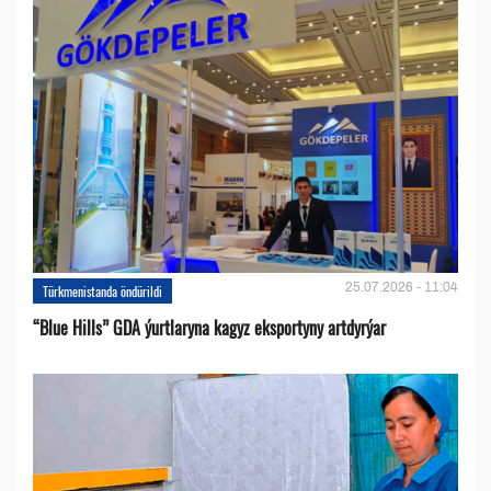
25.07.2026 - 11:04
Türkmenistanda öndürildi
“Blue Hills” GDA ýurtlaryna kagyz eksportyny artdyrýar