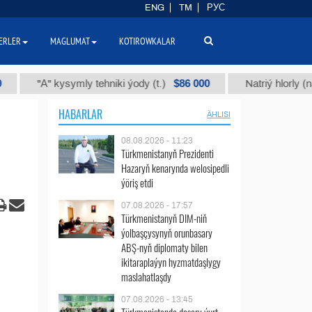
ENG
TM
РУС
ERLER
MAGLUMAT
KOTIROWKALAR
$86 000
"А" kysymly tehniki ýody (t.)
Natriý hlorly (nahar du
HABARLAR
ÄHLISI
08.08.2026 - 11:23
Türkmenistanyň Prezidenti
Hazaryň kenarynda welosipedli
ýöriş etdi
07.08.2026 - 17:57
Türkmenistanyň DIM-niň
ýolbaşçysynyň orunbasary
ABŞ-nyň diplomaty bilen
ikitaraplaýyn hyzmatdaşlygy
maslahatlaşdy
07.08.2026 - 13:45