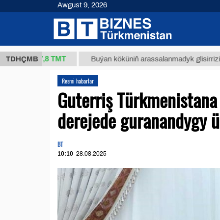
Awgust 9, 2026
37,8 ТМТ
.)
TDHÇMB
Buýan köküniň arassalanmadyk glisirrizin turşus
Resmi habarlar
Guterriş Türkmenistana
derejede guranandygy üç
BT
10:10
28.08.2025