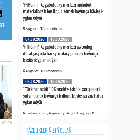
ÝHHG-niň Aşgabatdaky merkezi mahabat
materiallary bilen üpjün etmek boýunça bäsleşik
yglan edýär
Aşgabat, Türkmenistan
07.08.2026
15.09.2026
ÝHHG-niň Aşgabatdaky merkezi awtoulag
duralgasynda bassyrmalary gurmak boýunça
bäsleşik yglan edýär
Aşgabat, Türkmenistan
08.08.2026
18.09.2026
“Türkmennebit” DK maddy-tehniki serişdeleri
satyn almak boýunça halkara bäsleşigi gaýtadan
yglan edýär
Türkmenistan, Aşgabat ş., Arçabil şaýoly 56
- 09:26
TÄZELIKLERIŇIZI ÝOLLAŇ
a