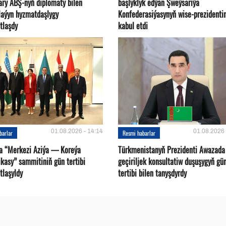
ary ABŞ-nyň diplomaty bilen
başlyklyk edýän Şweýsariýa
plaýyn hyzmatdaşlygy
Konfederasiýasynyň wise-prezidentin
tlaşdy
kabul etdi
01.08.2026 - 14:14
01.08.2026 
barlar
Resmi habarlar
a “Merkezi Aziýa — Koreýa
Türkmenistanyň Prezidenti Awazada
kasy” sammitiniň gün tertibi
geçiriljek konsultatiw duşuşygyň gü
tlaşyldy
tertibi bilen tanyşdyrdy