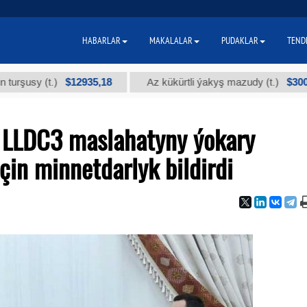
HABARLAR
MAKALALAR
PUDAKLAR
TEND
$12935,18
$300
y (t.)
Az kükürtli ýakyş mazudy (t.)
 LLDC3 maslahatyny ýokary
in minnetdarlyk bildirdi