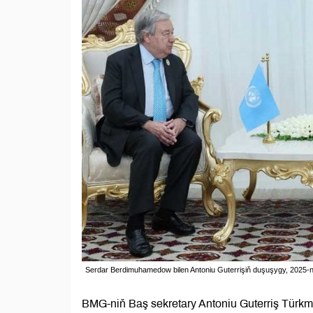
Serdar Berdimuhamedow bilen Antoniu Guterrişiň duşuşygy, 2025-nj
BMG-niň Baş sekretary Antoniu Guterriş Türk