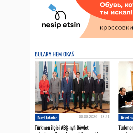
BULARY HEM OKAŇ
08.08.2026 - 13:21
Resmi habarlar
Resmi ha
Türkmen ilçisi ABŞ-nyň Döwlet
Türkmen