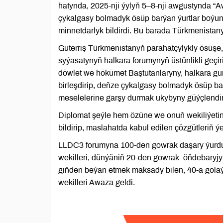
hatynda, 2025-nji ýylyň 5–8-nji awgustynda “
çykalgasy bolmadyk ösüp barýan ýurtlar boýu
minnetdarlyk bildirdi. Bu barada Türkmenistan
Guterriş Türkmenistanyň parahatçylykly ösüşe,
syýasatynyň halkara forumynyň üstünlikli geçi
döwlet we hökümet Baştutanlaryny, halkara gura
birleşdirip, deňze çykalgasy bolmadyk ösüp b
meselelerine garşy durmak ukybyny güýçlendi
Diplomat şeýle hem özüne we onuň wekiliýeti
bildirip, maslahatda kabul edilen çözgütleriň 
LLDC3 forumyna 100-den gowrak daşary ýurduň
wekilleri, dünýäniň 20-den gowrak öňdebaryj
giňden beýan etmek maksady bilen, 40-a golaý
wekilleri Awaza geldi.