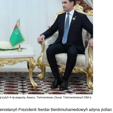
i ýylyň 4-nji awgusty, Awaza, Türkmenistan (Surat: Türkmenistanyň DIM-i)
menistanyň Prezidenti Serdar Berdimuhamedowyň adyna ýollan