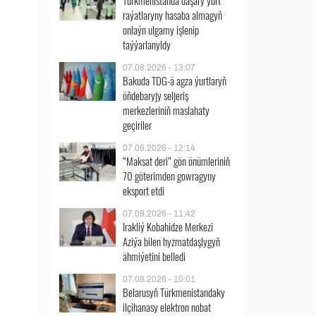
Türkmenistanda daşary ýurt
raýatlaryny hasaba almagyň
onlaýn ulgamy işlenip
taýýarlanyldy
07.08.2026 - 13:07
Bakuda TDG-ä agza ýurtlaryň
öňdebaryjy seljeriş
merkezleriniň maslahaty
geçiriler
07.08.2026 - 12:14
“Maksat deri” gön önümleriniň
70 göterimden gowragyny
eksport etdi
07.08.2026 - 11:42
Irakliý Kobahidze Merkezi
Aziýa bilen hyzmatdaşlygyň
ähmiýetini belledi
07.08.2026 - 10:01
Belarusyň Türkmenistandaky
ilçihanasy elektron nobat