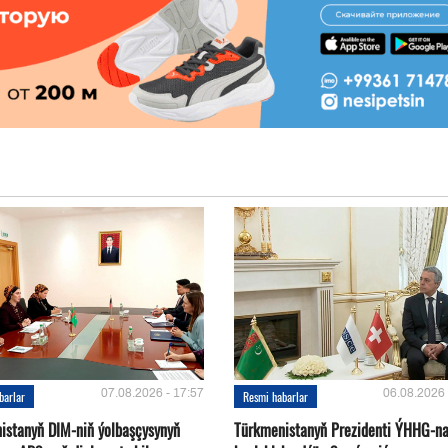
07.08.2026 - 17:57
06.08.2026 
barlar
Resmi habarlar
istanyň DIM-niň ýolbaşçysynyň
Türkmenistanyň Prezidenti ÝHHG-n