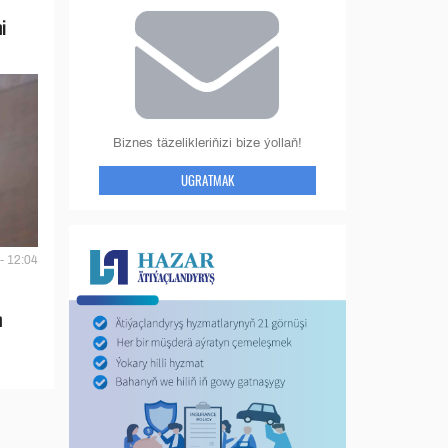
i
Biznes täzelikleriňizi bize ýollaň!
UGRATMAK
- 12:04
n