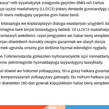
Awaza” milli syýahatçylyk zolagynda geçirilen BMG-niň Deňze
nça üçünji maslahatyny (LLDC3) ýokary derejede guranandygy 
yň resmi metbugaty çarşenbe güni habar berdi.
 bitaraplyga we köptaraplaýyn dialoga esaslanýan yzygiderli d
rilmegine berk binýat bolandygyny belledi. Ol LLDC3 maslahaty
malaryň wekillerini, raýat jemgyýetini we habar beriş serişdele
arýan döwletleriň durnukly ösüşini gazanmak we olaryň dünýä
rmek ugrunda umumy gün tertibine hyzmat edendigini nygtady.
ne Türkmenistanda görkezilen myhmansöýerlik üçin minnetdarl
ýerine ýetirilmeginde hyzmatdaşlyga taýýardygyny tassyklady.
 döwlet we hökümet ýolbaşçylary, 50-ä golaý halkara gurama
y kompaniýasynyň ýolbaşçylary gatnaşdy. Bu möhüm halkara çä
 döwletden 160-dan gowrak köpçülikleýin habar beriş serişdele