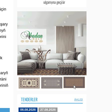
ulgamyna geçýär
üçin
aşary
nyň
rini
yk
laryň
räni
riniň
TENDERLER
ÄHLISI
06.08.2026
27.08.2026