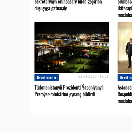
sekretarynyň orunbasary bilen geçirlen
orunbas
duşuşyga gatnaşdy
ikitara
maslaha
02.08.2026 - 16:57
Resmi habarlar
Resmi ha
Türkmenistanyň Prezidenti Ýaponiýanyň
Astanad
Premýer-ministrine gynanç bildirdi
Respubli
maslaha