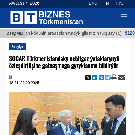
Awgust 7, 2026
ENG
TM
РУС
Toggl
navig
$12935,18
Buýan köküniň arassalanmadyk glisirrizin turşusy (t.)
TDHÇMB
Energiýa
SOCAR Türkmenistandaky nebitgaz ýataklarynyň
özleşdirilişine gatnaşmaga gyzyklanma bildirýär
BT
12:41
29.09.2025