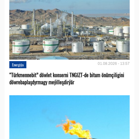
01.08.2026 - 13:57
Energiýa
“Türkmennebit” döwlet konserni TNGIZT-de bitum önümçiligini
döwrebaplaşdyrmagy meýilleşdirýär