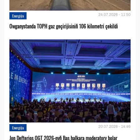
24.07.2026 - 11:50
Energiýa
Owganystanda TOPH gaz geçirijisiniň 106 kilometri çekildi
20.07.2026 - 14:46
Energiýa
Jon Defterios OGT 2026-nyň Baş halkara moderatory bolar