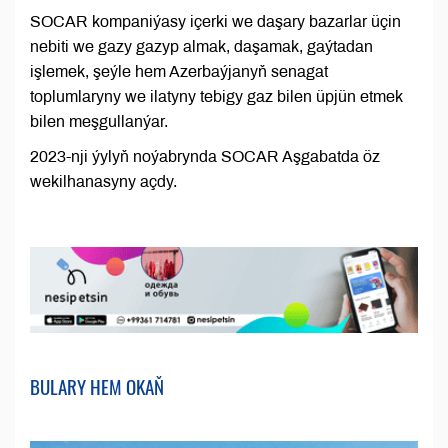
SOCAR kompaniýasy içerki we daşary bazarlar üçin
nebiti we gazy gazyp almak, daşamak, gaýtadan
işlemek, şeýle hem Azerbaýjanyň senagat
toplumlaryny we ilatyny tebigy gaz bilen üpjün etmek
bilen meşgullanýar.
2023-nji ýylyň noýabrynda SOCAR Aşgabatda öz
wekilhanasyny açdy.
BULARY HEM OKAŇ