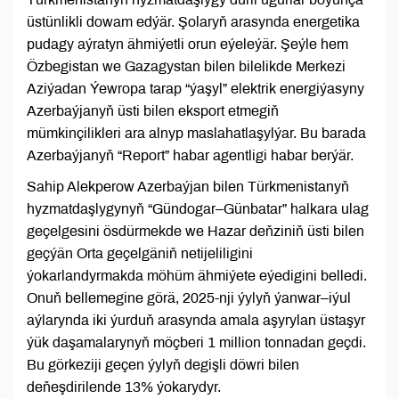
üstünlikli dowam edýär. Şolaryň arasynda energetika
pudagy aýratyn ähmiýetli orun eýeleýär. Şeýle hem
Özbegistan we Gazagystan bilen bilelikde Merkezi
Aziýadan Ýewropa tarap “ýaşyl” elektrik energiýasyny
Azerbaýjanyň üsti bilen eksport etmegiň
mümkinçilikleri ara alnyp maslahatlaşylýar. Bu barada
Azerbaýjanyň “Report” habar agentligi habar berýär.
Sahip Alekperow Azerbaýjan bilen Türkmenistanyň
hyzmatdaşlygynyň “Gündogar–Günbatar” halkara ulag
geçelgesini ösdürmekde we Hazar deňziniň üsti bilen
geçýän Orta geçelgäniň netijeliligini
ýokarlandyrmakda möhüm ähmiýete eýedigini belledi.
Onuň bellemegine görä, 2025-nji ýylyň ýanwar–iýul
aýlarynda iki ýurduň arasynda amala aşyrylan üstaşyr
ýük daşamalarynyň möçberi 1 million tonnadan geçdi.
Bu görkeziji geçen ýylyň degişli döwri bilen
deňeşdirilende 13% ýokarydyr.