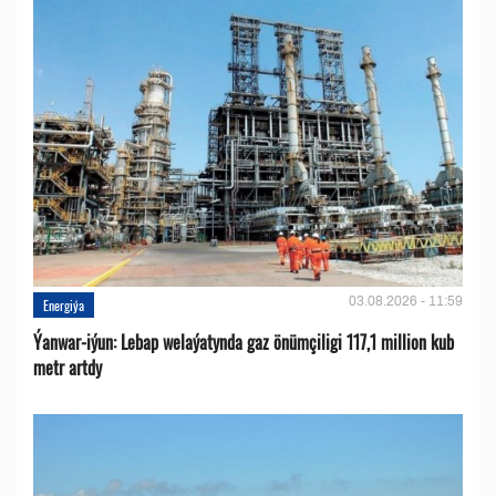
03.08.2026 - 11:59
Energiýa
Ýanwar-iýun: Lebap welaýatynda gaz önümçiligi 117,1 million kub
metr artdy