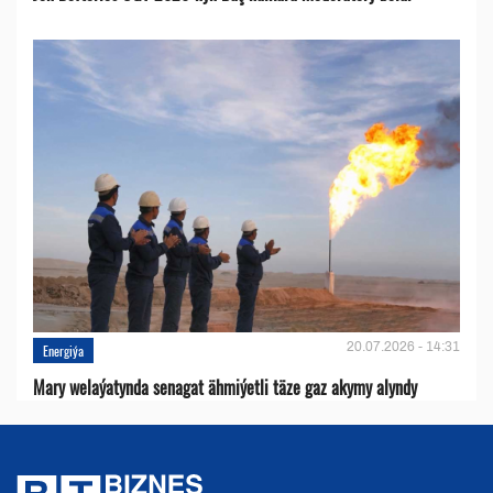
20.07.2026 - 14:31
Energiýa
Mary welaýatynda senagat ähmiýetli täze gaz akymy alyndy