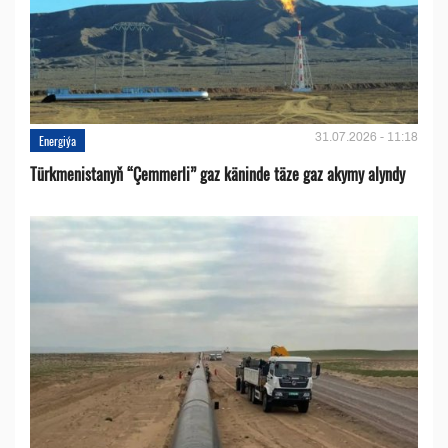
31.07.2026 - 11:18
Energiýa
Türkmenistanyň “Çemmerli” gaz käninde täze gaz akymy alyndy