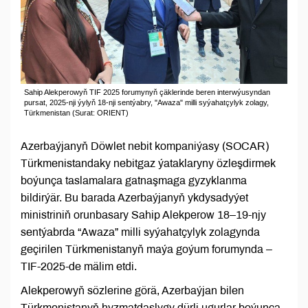
Sahip Alekperowyň TIF 2025 forumynyň çäklerinde beren interwýusyndan
pursat, 2025-nji ýylyň 18-nji sentýabry, "Awaza" milli syýahatçylyk zolagy,
Türkmenistan (Surat: ORIENT)
Azerbaýjanyň Döwlet nebit kompaniýasy (SOCAR)
Türkmenistandaky nebitgaz ýataklaryny özleşdirmek
boýunça taslamalara gatnaşmaga gyzyklanma
bildirýär. Bu barada Azerbaýjanyň ykdysadyýet
ministriniň orunbasary Sahip Alekperow 18–19-njy
sentýabrda “Awaza” milli syýahatçylyk zolagynda
geçirilen Türkmenistanyň maýa goýum forumynda –
TIF-2025-de mälim etdi.
Alekperowyň sözlerine görä, Azerbaýjan bilen
Türkmenistanyň hyzmatdaşlygy dürli ugurlar boýunça