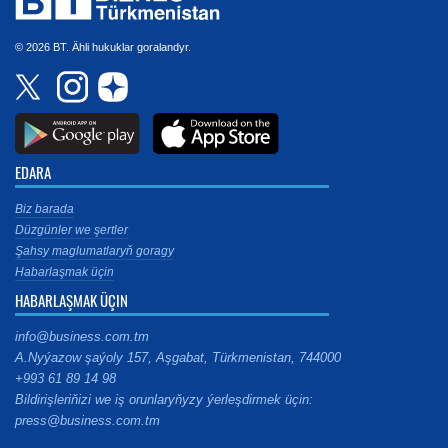
© 2026 BT. Ähli hukuklar goralandyr.
EDARA
Biz barada
Düzgünler we şertler
Şahsy maglumatlaryň goragy
Habarlaşmak üçin
HABARLAŞMAK ÜÇIN
info@business.com.tm
A.Nyýazow şaýoly 157, Aşgabat, Türkmenistan, 744000
+993 61 89 14 98
Bildirişleriňizi we iş orunlaryňyzy ýerleşdirmek üçin:
press@business.com.tm