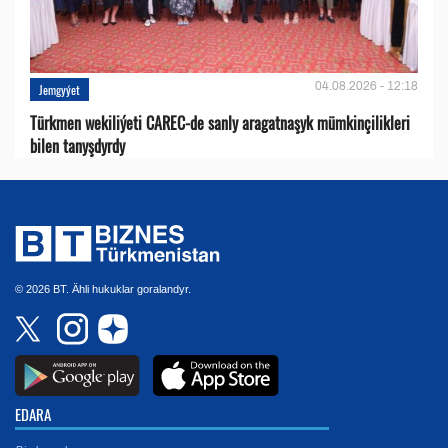
04.08.2026 - 12:18
Jemgyýet
Türkmen wekiliýeti CAREC-de sanly aragatnaşyk mümkinçilikleri
bilen tanyşdyrdy
© 2026 BT. Ähli hukuklar goralandyr.
EDARA