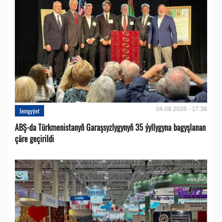
04.08.2026 - 17:38
Jemgyýet
ABŞ-da Türkmenistanyň Garaşsyzlygynyň 35 ýyllygyna bagyşlanan
çäre geçirildi