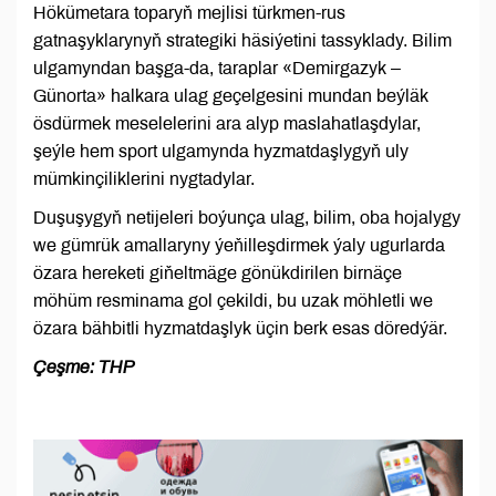
Hökümetara toparyň mejlisi türkmen-rus
gatnaşyklarynyň strategiki häsiýetini tassyklady. Bilim
ulgamyndan başga-da, taraplar «Demirgazyk –
Günorta» halkara ulag geçelgesini mundan beýläk
ösdürmek meselelerini ara alyp maslahatlaşdylar,
şeýle hem sport ulgamynda hyzmatdaşlygyň uly
mümkinçiliklerini nygtadylar.
Duşuşygyň netijeleri boýunça ulag, bilim, oba hojalygy
we gümrük amallaryny ýeňilleşdirmek ýaly ugurlarda
özara hereketi giňeltmäge gönükdirilen birnäçe
möhüm resminama gol çekildi, bu uzak möhletli we
özara bähbitli hyzmatdaşlyk üçin berk esas döredýär.
Çeşme: THP