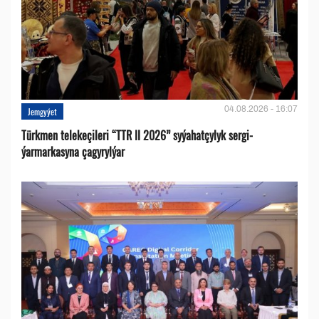
04.08.2026 - 16:07
Jemgyýet
Türkmen telekeçileri “TTR II 2026” syýahatçylyk sergi-
ýarmarkasyna çagyrylýar