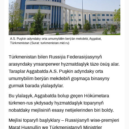
A.S. Puşkin adyndaky orta umumybilim berýän mekdebi, Aşgabat,
Türkmenistan (Surat: turkmenistan.mid.ru)
Türkmenistan bilen Russiýa Federasiýasynyň
arasyndaky ynsanperwer hyzmatdaşlyk täze ösüş alar.
Taraplar Aşgabatda A.S. Puşkin adyndaky orta
umumybilim berýän mekdebiň goşmaça binasyny
gurmak barada ylalaşdylar.
Bu ylalaşyk, Aşgabatda bolup geçen Hökümetara
türkmen-rus ykdysady hyzmatdaşlyk toparynyň
nobatdaky mejlisiniň esasy netijelerinden biri boldy.
Mejlisi toparyň başlyklary – Russiýanyň wise-premýeri
Marat Husnullin we Türkmenistanyň Ministrler