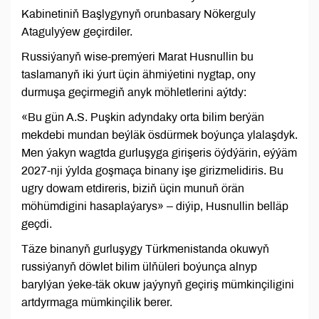
Kabinetiniň Başlygynyň orunbasary Nökerguly
Atagulyýew geçirdiler.
Russiýanyň wise-premýeri Marat Husnullin bu
taslamanyň iki ýurt üçin ähmiýetini nygtap, ony
durmuşa geçirmegiň anyk möhletlerini aýtdy:
«Bu gün A.S. Puşkin adyndaky orta bilim berýän
mekdebi mundan beýläk ösdürmek boýunça ylalaşdyk.
Men ýakyn wagtda gurluşyga girişeris öýdýärin, eýýäm
2027-nji ýylda goşmaça binany işe girizmelidiris. Bu
ugry dowam etdireris, biziň üçin munuň örän
möhümdigini hasaplaýarys» – diýip, Husnullin belläp
geçdi.
Täze binanyň gurluşygy Türkmenistanda okuwyň
russiýanyň döwlet bilim ülňüleri boýunça alnyp
barylýan ýeke-täk okuw jaýynyň geçiriş mümkinçiligini
artdyrmaga mümkinçilik berer.