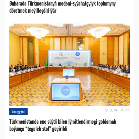
Buharada Türkmenistanyň medeni-syýahatçylyk toplumyny
döretmek meýilleşdirilýär
Şu gün - 10:55
Jemgyýet
Türkmenistanda ene süýdi bilen iýmitlendirmegi goldamak
boýunça “tegelek stol” geçirildi