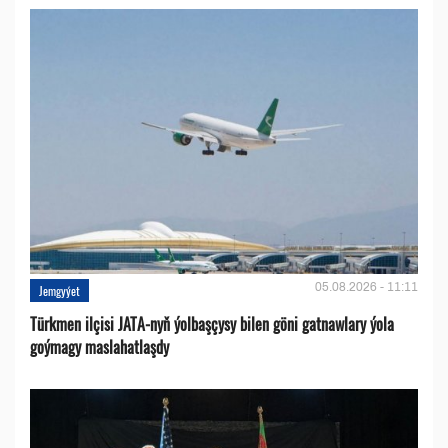
05.08.2026 - 11:11
Jemgyýet
Türkmen ilçisi JATA-nyň ýolbaşçysy bilen göni gatnawlary ýola
goýmagy maslahatlaşdy