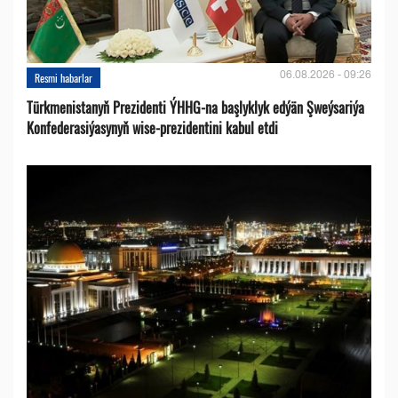
06.08.2026 - 09:26
Resmi habarlar
Türkmenistanyň Prezidenti ÝHHG-na başlyklyk edýän Şweýsariýa
Konfederasiýasynyň wise-prezidentini kabul etdi