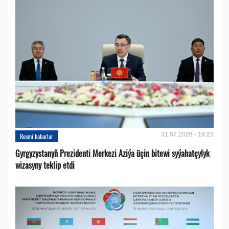
31.07.2026 - 19:23
Resmi habarlar
Gyrgyzystanyň Prezidenti Merkezi Aziýa üçin bitewi syýahatçylyk
wizasyny teklip etdi