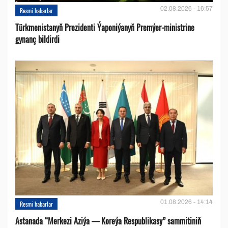
02.08.2026 - 16:57
Resmi habarlar
Türkmenistanyň Prezidenti Ýaponiýanyň Premýer-ministrine
gynanç bildirdi
01.08.2026 - 14:14
Resmi habarlar
Astanada “Merkezi Aziýa — Koreýa Respublikasy” sammitiniň