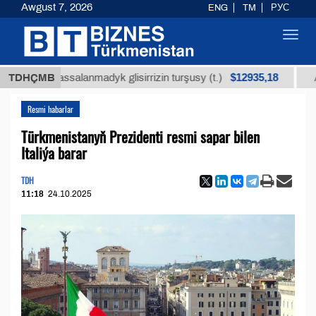
Awgust 7, 2026
ENG
TM
РУС
Toggl
navig
$12935,18
 arassalanmadyk glisirrizin turşusy (t.)
TDHÇMB
Az kükür
Resmi habarlar
Türkmenistanyň Prezidenti resmi sapar bilen
Italiýa barar
TDH
11:18
24.10.2025