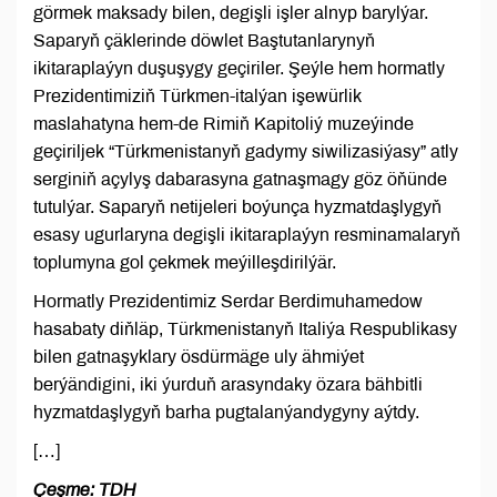
görmek maksady bilen, degişli işler alnyp barylýar.
Saparyň çäklerinde döwlet Baştutanlarynyň
ikitaraplaýyn duşuşygy geçiriler. Şeýle hem hormatly
Prezidentimiziň Türkmen-italýan işewürlik
maslahatyna hem-de Rimiň Kapitoliý muzeýinde
geçiriljek “Türkmenistanyň gadymy siwilizasiýasy” atly
serginiň açylyş dabarasyna gatnaşmagy göz öňünde
tutulýar. Saparyň netijeleri boýunça hyzmatdaşlygyň
esasy ugurlaryna degişli ikitaraplaýyn resminamalaryň
toplumyna gol çekmek meýilleşdirilýär.
Hormatly Prezidentimiz Serdar Berdimuhamedow
hasabaty diňläp, Türkmenistanyň Italiýa Respublikasy
bilen gatnaşyklary ösdürmäge uly ähmiýet
berýändigini, iki ýurduň arasyndaky özara bähbitli
hyzmatdaşlygyň barha pugtalanýandygyny aýtdy.
[…]
Çeşme: TDH