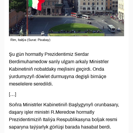
Rim, Italiýa (Surat: Pixabay)
Şu gün hormatly Prezidentimiz Serdar
Berdimuhamedow sanly ulgam arkaly Ministrler
Kabinetiniň nobatdaky mejlisini geçirdi. Onda
ýurdumyzyň döwlet durmuşyna degişli birnäçe
meselelere seredildi.
[…]
Soňra Ministrler Kabinetiniň Başlygynyň orunbasary,
daşary işler ministri R.Meredow hormatly
Prezidentimiziň Italiýa Respublikasyna boljak resmi
saparyna taýýarlyk görlüşi barada hasabat berdi.