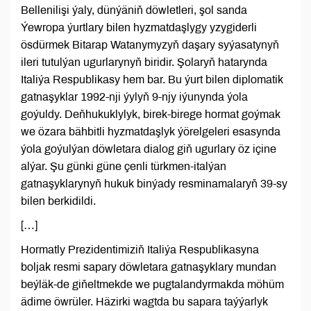
Bellenilişi ýaly, dünýäniň döwletleri, şol sanda
Ýewropa ýurtlary bilen hyzmatdaşlygy yzygiderli
ösdürmek Bitarap Watanymyzyň daşary syýasatynyň
ileri tutulýan ugurlarynyň biridir. Şolaryň hatarynda
Italiýa Respublikasy hem bar. Bu ýurt bilen diplomatik
gatnaşyklar 1992-nji ýylyň 9-njy iýunynda ýola
goýuldy. Deňhukuklylyk, birek-birege hormat goýmak
we özara bähbitli hyzmatdaşlyk ýörelgeleri esasynda
ýola goýulýan döwletara dialog giň ugurlary öz içine
alýar. Şu günki güne çenli türkmen-italýan
gatnaşyklarynyň hukuk binýady resminamalaryň 39-sy
bilen berkidildi.
[…]
Hormatly Prezidentimiziň Italiýa Respublikasyna
boljak resmi sapary döwletara gatnaşyklary mundan
beýläk-de giňeltmekde we pugtalandyrmakda möhüm
ädime öwrüler. Häzirki wagtda bu sapara taýýarlyk