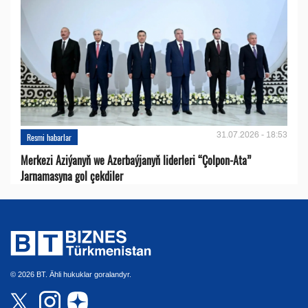
31.07.2026 - 18:53
Resmi habarlar
Merkezi Aziýanyň we Azerbaýjanyň liderleri “Çolpon-Ata”
Jarnamasyna gol çekdiler
© 2026 BT. Ähli hukuklar goralandyr.