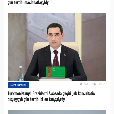
gün tertibi maslahatlaşyldy
01.08.2026 - 12:04
Resmi habarlar
Türkmenistanyň Prezidenti Awazada geçiriljek konsultatiw
duşuşygyň gün tertibi bilen tanyşdyrdy