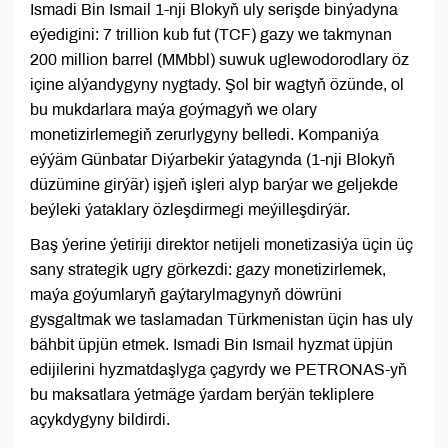
Ismadi Bin Ismail 1-nji Blokyň uly serişde binýadyna
eýedigini: 7 trillion kub fut (TCF) gazy we takmynan
200 million barrel (MMbbl) suwuk uglewodorodlary öz
içine alýandygyny nygtady. Şol bir wagtyň özünde, ol
bu mukdarlara maýa goýmagyň we olary
monetizirlemegiň zerurlygyny belledi. Kompaniýa
eýýäm Günbatar Diýarbekir ýatagynda (1-nji Blokyň
düzümine girýär) işjeň işleri alyp barýar we geljekde
beýleki ýataklary özleşdirmegi meýilleşdirýär.
Baş ýerine ýetiriji direktor netijeli monetizasiýa üçin üç
sany strategik ugry görkezdi: gazy monetizirlemek,
maýa goýumlaryň gaýtarylmagynyň döwrüni
gysgaltmak we taslamadan Türkmenistan üçin has uly
bähbit üpjün etmek. Ismadi Bin Ismail hyzmat üpjün
edijilerini hyzmatdaşlyga çagyrdy we PETRONAS-yň
bu maksatlara ýetmäge ýardam berýän tekliplere
açykdygyny bildirdi.