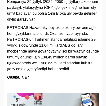
Kompaniýa 25 ýyllyk (2025–2050-nji ýyllar) täze önüm
paýlaşyk ylalaşygyna (ÖPY) gol çekilmegine hem uly
umyt baglaýar, bu bolsa 1-nji Bloka uly peýda getiriler
diýlip garaşylýar.
PETRONAS Hazardaky beýleki bloklary öwrenmäge
hem gyzyklanma bildirdi. Ozal, sentýabr aýynda,
PETRONAS-yň Türkmenistanda nebitgaz işlerine 29
ýyllyk iş döwründe 11,64 milliard ABŞ dollary
möçberinde maýa goýandygyny, şol bir wagtyň özünde
umumy önümçiligiň 134,43 million barrel suwuk
uglewodorody we 1 568,55 milliard standart kub fut
gazy emele getirýändigi habar berildi.
Çeşme: THP