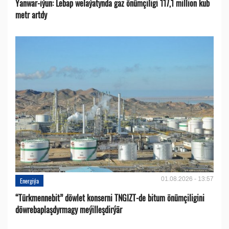
Ýanwar-iýun: Lebap welaýatynda gaz önümçiligi 117,1 million kub
metr artdy
01.08.2026 - 13:57
Energiýa
“Türkmennebit” döwlet konserni TNGIZT-de bitum önümçiligini
döwrebaplaşdyrmagy meýilleşdirýär