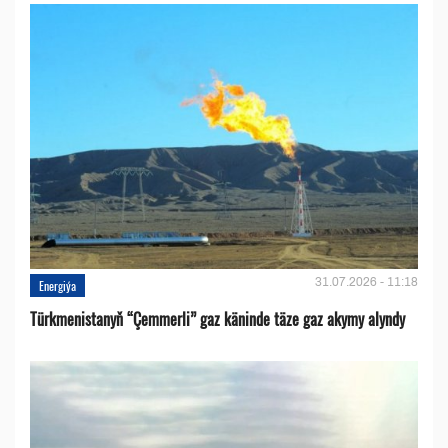
31.07.2026 - 11:18
Energiýa
Türkmenistanyň “Çemmerli” gaz käninde täze gaz akymy alyndy