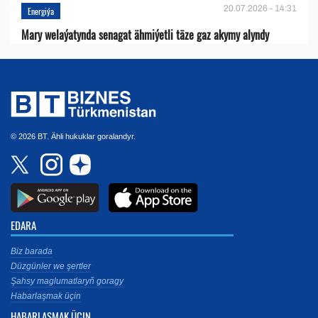
20.07.2026 - 14:31
Energiýa
Mary welaýatynda senagat ähmiýetli täze gaz akymy alyndy
© 2026 BT. Ähli hukuklar goralandyr.
EDARA
Biz barada
Düzgünler we şertler
Şahsy maglumatlaryň goragy
Habarlaşmak üçin
HABARLAŞMAK ÜÇIN