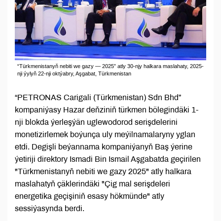
“Türkmenistanyň nebiti we gazy — 2025” atly 30-njy halkara maslahaty, 2025-
nji ýylyň 22-nji oktýabry, Aşgabat, Türkmenistan
“PETRONAS Carigali (Türkmenistan) Sdn Bhd”
kompaniýasy Hazar deňziniň türkmen bölegindäki 1-
nji blokda ýerleşýän uglewodorod serişdelerini
monetizirlemek boýunça uly meýilnamalaryny yglan
etdi. Degişli beýannama kompaniýanyň Baş ýerine
ýetiriji direktory Ismadi Bin Ismail Aşgabatda geçirilen
"Türkmenistanyň nebiti we gazy 2025" atly halkara
maslahatyň çäklerindäki "Çig mal serişdeleri
energetika geçişiniň esasy hökmünde" atly
sessiýasynda berdi.