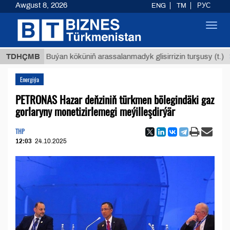
Awgust 8, 2026
ENG
TM
РУС
Toggl
navig
$12935,
TDHÇMB
Buýan köküniň arassalanmadyk glisirrizin turşusy (t.)
Energiýa
PETRONAS Hazar deňziniň türkmen bölegindäki gaz
gorlaryny monetizirlemegi meýilleşdirýär
THP
12:03
24.10.2025