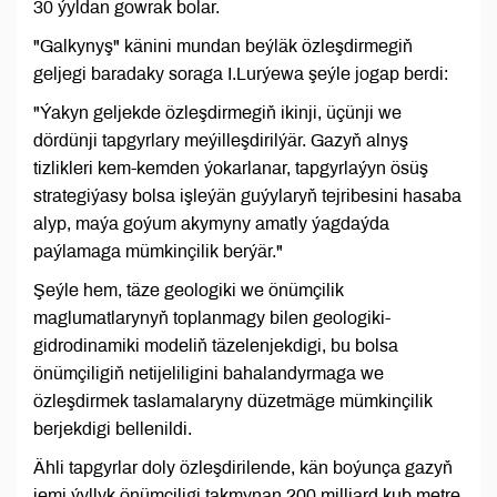
30 ýyldan gowrak bolar.
"Galkynyş" känini mundan beýläk özleşdirmegiň
geljegi baradaky soraga I.Lurýewa şeýle jogap berdi:
"Ýakyn geljekde özleşdirmegiň ikinji, üçünji we
dördünji tapgyrlary meýilleşdirilýär. Gazyň alnyş
tizlikleri kem-kemden ýokarlanar, tapgyrlaýyn ösüş
strategiýasy bolsa işleýän guýylaryň tejribesini hasaba
alyp, maýa goýum akymyny amatly ýagdaýda
paýlamaga mümkinçilik berýär."
Şeýle hem, täze geologiki we önümçilik
maglumatlarynyň toplanmagy bilen geologiki-
gidrodinamiki modeliň täzelenjekdigi, bu bolsa
önümçiligiň netijeliligini bahalandyrmaga we
özleşdirmek taslamalaryny düzetmäge mümkinçilik
berjekdigi bellenildi.
Ähli tapgyrlar doly özleşdirilende, kän boýunça gazyň
jemi ýyllyk önümçiligi takmynan 200 milliard kub metre