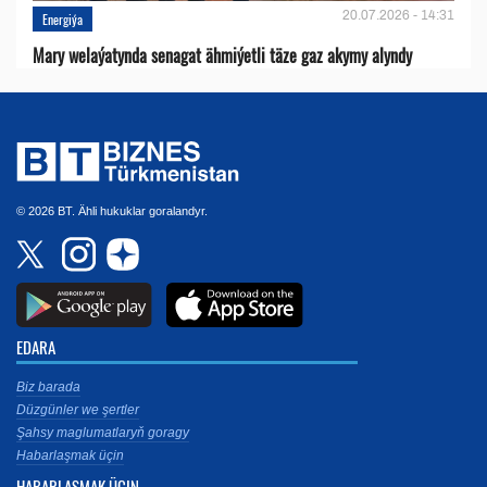
20.07.2026 - 14:31
Energiýa
Mary welaýatynda senagat ähmiýetli täze gaz akymy alyndy
© 2026 BT. Ähli hukuklar goralandyr.
EDARA
Biz barada
Düzgünler we şertler
Şahsy maglumatlaryň goragy
Habarlaşmak üçin
HABARLAŞMAK ÜÇIN