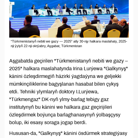
“Türkmenistanyň nebiti we gazy — 2025” atly 30-njy halkara maslahaty, 2025-
nji ýylyň 22-nji oktýabry, Aşgabat, Türkmenistan
Aşgabatda geçirilen "Türkmenistanyň nebiti we gazy –
2025" halkara maslahatynda Irina Lurýewa "Galkynyş"
känini özleşdirmegiň häzirki ýagdaýyna we geljekki
mümkinçiliklerine bagyşlanan hasabat bilen çykyş
etdi. Tehniki ylymlaryň doktory I.Lurýewa,
"Türkmengaz" DK-nyň ylmy-barlag tebigy gaz
institutynyň bu känini we halkara gaz geçirijileri
özleşdirmek boýunça barlaghanasynyň ýolbaşçysy
bolup, iki esasy soraga jogap berdi.
Hususan-da, "Galkynyş" känini ösdürmek strategiýasy