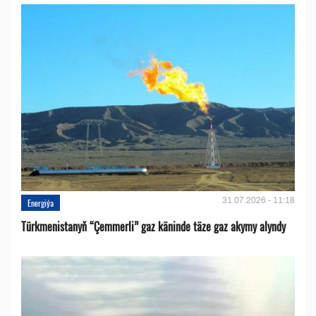
31.07.2026 - 11:18
Energiýa
Türkmenistanyň “Çemmerli” gaz käninde täze gaz akymy alyndy