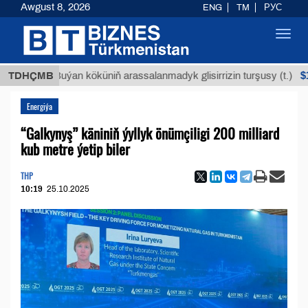
Awgust 8, 2026
ENG
TM
РУС
Toggl
navig
$12935,1
TDHÇMB
Buýan köküniň arassalanmadyk glisirrizin turşusy (t.)
Energiýa
“Galkynyş” käniniň ýyllyk önümçiligi 200 milliard
kub metre ýetip biler
THP
10:19
25.10.2025