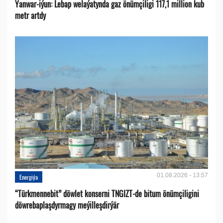
Ýanwar-iýun: Lebap welaýatynda gaz önümçiligi 117,1 million kub
metr artdy
01.08.2026 - 13:57
Energiýa
“Türkmennebit” döwlet konserni TNGIZT-de bitum önümçiligini
döwrebaplaşdyrmagy meýilleşdirýär