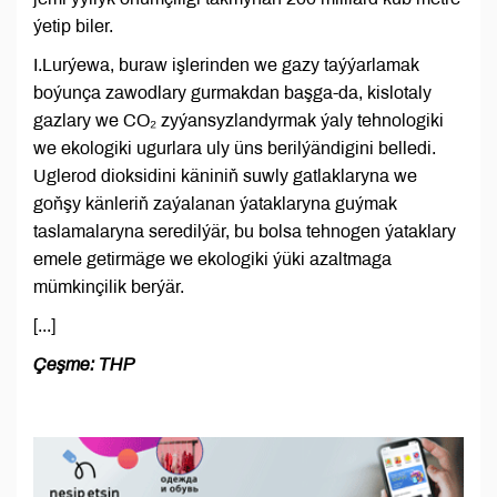
ýetip biler.
I.Lurýewa, buraw işlerinden we gazy taýýarlamak
boýunça zawodlary gurmakdan başga-da, kislotaly
gazlary we CO₂ zyýansyzlandyrmak ýaly tehnologiki
we ekologiki ugurlara uly üns berilýändigini belledi.
Uglerod dioksidini käniniň suwly gatlaklaryna we
goňşy känleriň zaýalanan ýataklaryna guýmak
taslamalaryna seredilýär, bu bolsa tehnogen ýataklary
emele getirmäge we ekologiki ýüki azaltmaga
mümkinçilik berýär.
[...]
Çeşme: THP