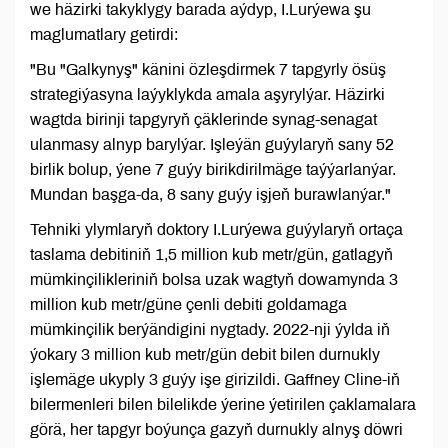
we häzirki takyklygy barada aýdyp, I.Lurýewa şu
maglumatlary getirdi:
"Bu "Galkynyş" känini özleşdirmek 7 tapgyrly ösüş
strategiýasyna laýyklykda amala aşyrylýar. Häzirki
wagtda birinji tapgyryň çäklerinde synag-senagat
ulanmasy alnyp barylýar. Işleýän guýylaryň sany 52
birlik bolup, ýene 7 guýy birikdirilmäge taýýarlanýar.
Mundan başga-da, 8 sany guýy işjeň burawlanýar."
Tehniki ylymlaryň doktory I.Lurýewa guýylaryň ortaça
taslama debitiniň 1,5 million kub metr/gün, gatlagyň
mümkinçilikleriniň bolsa uzak wagtyň dowamynda 3
million kub metr/güne çenli debiti goldamaga
mümkinçilik berýändigini nygtady. 2022-nji ýylda iň
ýokary 3 million kub metr/gün debit bilen durnukly
işlemäge ukyply 3 guýy işe girizildi. Gaffney Cline-iň
bilermenleri bilen bilelikde ýerine ýetirilen çaklamalara
görä, her tapgyr boýunça gazyň durnukly alnyş döwri