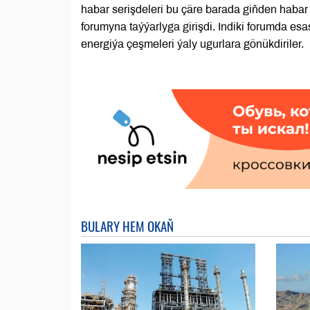
habar serişdeleri bu çäre barada giňden habar
forumyna taýýarlyga girişdi. Indiki forumda e
energiýa çeşmeleri ýaly ugurlara gönükdiriler.
BULARY HEM OKAŇ