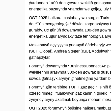
ýurdundan 1400-den gowrak wekiliň gatnaşmagy
energetika bazarynda ynamdar we geljegi uly
OGT 2025 halkara maslahaty we sergisi Türkm
de “Türkmengeologiýa” döwlet korporasiýasy 
guraldy. Üç günüň dowamynda 100-den gowrak
energetika ugurlaryndaky täze tehnologiýalary
Maslahatyň açylyşyna pudagyň öňdebaryjy we
(S&P Global), Andrea Steger (IGU), Abdulwah
gatnaşdylar.
Forumyň dowamynda “BusinessConnect AI” plat
wekilleriniň arasynda 300-den gowrak iş duşu
söwda gatnaşyklarynyň giňelmegine ýardam be
Forumyň gün tertibine TOPH gaz geçirijisiniň 
özleşdirilmegi, “Galkynyş” gaz käniniň giňel
zyňyndylaryny azaltmak boýunça möhüm meselel
OGT 2025 forumynyň ösüşine halkara metbuga