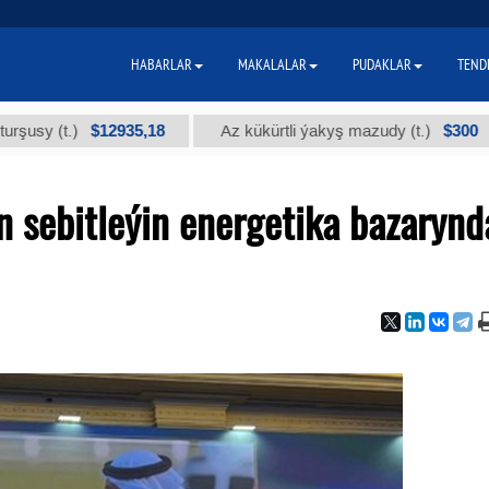
HABARLAR
MAKALALAR
PUDAKLAR
TEND
$12935,18
$300
t.)
Az kükürtli ýakyş mazudy (t.)
"А
 sebitleýin energetika bazarynd