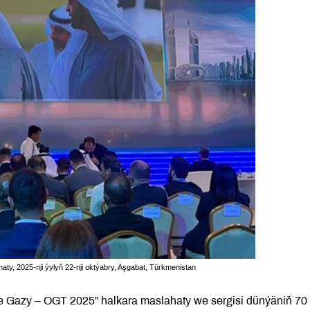
aty, 2025-nji ýylyň 22-nji oktýabry, Aşgabat, Türkmenistan
we Gazy – OGT 2025” halkara maslahaty we sergisi dünýäniň 70