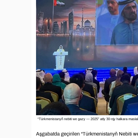
“Türkmenistanyň nebiti we gazy — 2025” atly 30-njy halkara maslah
Aşgabatda geçirilen “Türkmenistanyň Nebiti 