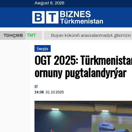
Awgust 8, 2026
37,8 ТМТ
TDHÇMB
Buýan köküniň arassalanmadyk glisirrizin turşusy (
Energiýa
OGT 2025: Türkmenistan
ornuny pugtalandyrýar
BT
14:36
31.10.2025