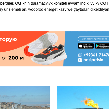
 berdiler. OGT-niň guramaçylyk komiteti eýýäm indiki ýylky OG
sasy üns emeli aň, wodorod energetikasy we gaýtadan dikeldilýä