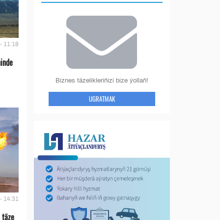
- 11:18
ninde
Biznes täzelikleriňizi bize ýollaň!
UGRATMAK
- 14:31
 täze