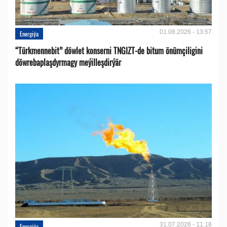
01.08.2026 - 13:57
Energiýa
“Türkmennebit” döwlet konserni TNGIZT-de bitum önümçiligini
döwrebaplaşdyrmagy meýilleşdirýär
31.07.2026 - 11:18
Energiýa