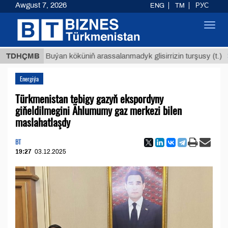
Awgust 7, 2026
ENG
TM
РУС
Toggl
navig
$12935
TDHÇMB
Buýan köküniň arassalanmadyk glisirrizin turşusy (t.)
Energiýa
Türkmenistan tebigy gazyň ekspordyny
giňeldilmegini Ählumumy gaz merkezi bilen
maslahatlaşdy
BT
19:27
03.12.2025