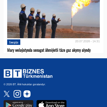
20.07.2026 - 14:31
Energiýa
Mary welaýatynda senagat ähmiýetli täze gaz akymy alyndy
© 2026 BT. Ähli hukuklar goralandyr.