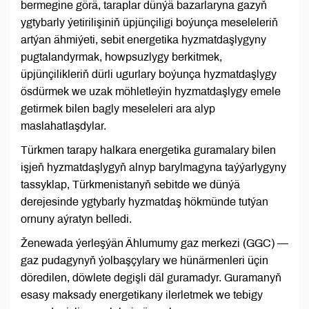
bermegine görä, taraplar dünýä bazarlaryna gazyň
ygtybarly ýetirilişiniň üpjünçiligi boýunça meseleleriň
artýan ähmiýeti, sebit energetika hyzmatdaşlygyny
pugtalandyrmak, howpsuzlygy berkitmek,
üpjünçilikleriň dürli ugurlary boýunça hyzmatdaşlygy
ösdürmek we uzak möhletleýin hyzmatdaşlygy emele
getirmek bilen bagly meseleleri ara alyp
maslahatlaşdylar.
Türkmen tarapy halkara energetika guramalary bilen
işjeň hyzmatdaşlygyň alnyp barylmagyna taýýarlygyny
tassyklap, Türkmenistanyň sebitde we dünýä
derejesinde ygtybarly hyzmatdaş hökmünde tutýan
ornuny aýratyn belledi.
Ženewada ýerleşýän Ählumumy gaz merkezi (GGC) —
gaz pudagynyň ýolbaşçylary we hünärmenleri üçin
döredilen, döwlete degişli däl guramadyr. Guramanyň
esasy maksady energetikany ilerletmek we tebigy