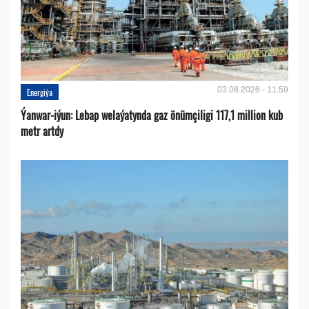
03.08.2026 - 11:59
Energiýa
Ýanwar-iýun: Lebap welaýatynda gaz önümçiligi 117,1 million kub
metr artdy