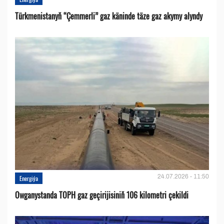
Türkmenistanyň “Çemmerli” gaz käninde täze gaz akymy alyndy
24.07.2026 - 11:50
Energiýa
Owganystanda TOPH gaz geçirijisiniň 106 kilometri çekildi