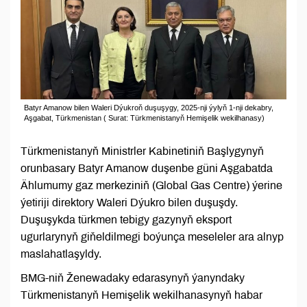
Batyr Amanow bilen Waleri Dýukroň duşuşygy, 2025-nji ýylyň 1-nji dekabry,
Aşgabat, Türkmenistan ( Surat: Türkmenistanyň Hemişelik wekilhanasy)
Türkmenistanyň Ministrler Kabinetiniň Başlygynyň
orunbasary Batyr Amanow duşenbe güni Aşgabatda
Ählumumy gaz merkeziniň (Global Gas Centre) ýerine
ýetiriji direktory Waleri Dýukro bilen duşuşdy.
Duşuşykda türkmen tebigy gazynyň eksport
ugurlarynyň giňeldilmegi boýunça meseleler ara alnyp
maslahatlaşyldy.
BMG-niň Ženewadaky edarasynyň ýanyndaky
Türkmenistanyň Hemişelik wekilhanasynyň habar