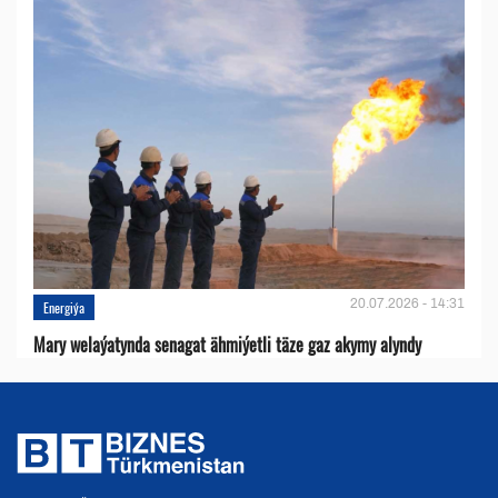
20.07.2026 - 14:31
Energiýa
Mary welaýatynda senagat ähmiýetli täze gaz akymy alyndy