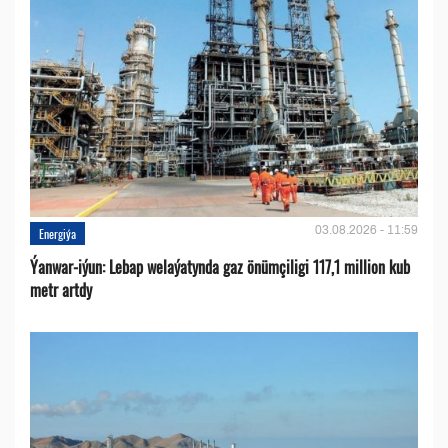
03.08.2026 - 11:59
Energiýa
Ýanwar-iýun: Lebap welaýatynda gaz önümçiligi 117,1 million kub
metr artdy