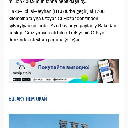
million 408,9 müň tonna nebit daşaldy.
Baku–Tbilisi–Jeýhan (BTJ) turba geçirijisi 1768
kilometr aralyga uzaýar. Ol Hazar deňzinden
çykarylýan çig nebiti Azerbaýjanyň paýtagty Bakudan
başlap, Gruziýanyň üsti bilen Türkiýäniň Ortaýer
deňzindäki Jeýhan portuna ýetirýär.
BULARY HEM OKAŇ