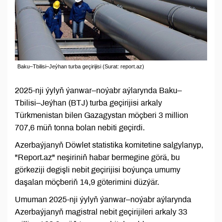
Baku–Tbilisi–Jeýhan turba geçirijisi (Surat: report.az)
2025-nji ýylyň ýanwar–noýabr aýlarynda Baku–
Tbilisi–Jeýhan (BTJ) turba geçirijisi arkaly
Türkmenistan bilen Gazagystan möçberi 3 million
707,6 müň tonna bolan nebiti geçirdi.
Azerbaýjanyň Döwlet statistika komitetine salgylanyp,
"Report.az" neşiriniň habar bermegine görä, bu
görkeziji degişli nebit geçirijisi boýunça umumy
daşalan möçberiň 14,9 göterimini düzýär.
Umuman 2025-nji ýylyň ýanwar–noýabr aýlarynda
Azerbaýjanyň magistral nebit geçirijileri arkaly 33