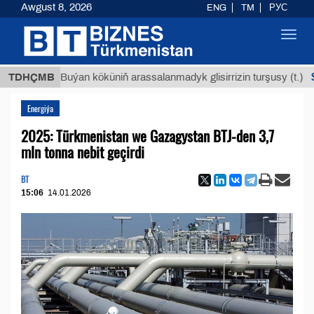
Awgust 8, 2026
ENG
TM
РУС
Toggl
navig
$12935,
TDHÇMB
Buýan köküniň arassalanmadyk glisirrizin turşusy (t.)
Energiýa
2025: Türkmenistan we Gazagystan BTJ-den 3,7
mln tonna nebit geçirdi
BT
15:06
14.01.2026