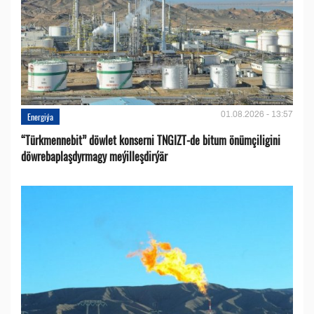
01.08.2026 - 13:57
Energiýa
“Türkmennebit” döwlet konserni TNGIZT-de bitum önümçiligini
döwrebaplaşdyrmagy meýilleşdirýär