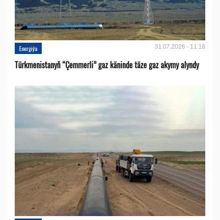
31.07.2026 - 11:18
Energiýa
Türkmenistanyň “Çemmerli” gaz käninde täze gaz akymy alyndy