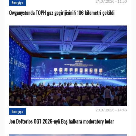
24.07.2026 - 11:50
Energiýa
Owganystanda TOPH gaz geçirijisiniň 106 kilometri çekildi
20.07.2026 - 14:46
Energiýa
Jon Defterios OGT 2026-nyň Baş halkara moderatory bolar