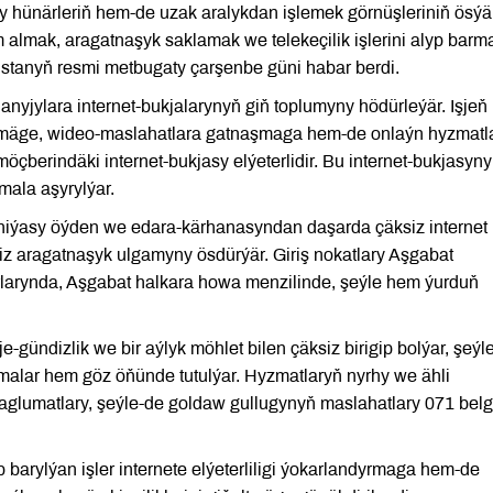
y hünärleriň hem-de uzak aralykdan işlemek görnüşleriniň ösý
im almak, aragatnaşyk saklamak we telekeçilik işlerini alyp barm
stanyň resmi metbugaty çarşenbe güni habar berdi.
anyjylara internet-bukjalarynyň giň toplumyny hödürleýär. Işjeň
lemäge, wideo-maslahatlara gatnaşmaga hem-de onlaýn hyzmatl
berindäki internet-bukjasy elýeterlidir. Bu internet-bukjasyny
mala aşyrylýar.
niýasy öýden we edara-kärhanasyndan daşarda çäksiz internet
aragatnaşyk ulgamyny ösdürýär. Giriş nokatlary Aşgabat
larynda, Aşgabat halkara howa menzilinde, şeýle hem ýurduň
-gündizlik we bir aýlyk möhlet bilen çäksiz birigip bolýar, şeý
malar hem göz öňünde tutulýar. Hyzmatlaryň nyrhy we ähli
maglumatlary, şeýle-de goldaw gullugynyň maslahatlary 071 belgi
barylýan işler internete elýeterliligi ýokarlandyrmaga hem-de