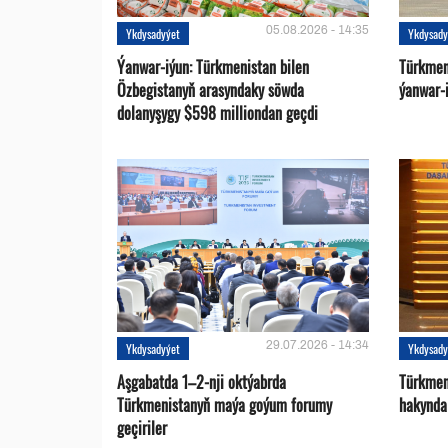
05.08.2026 - 14:35
Ykdysadyýet
Ykdysady
Ýanwar-iýun: Türkmenistan bilen
Türkmen
Özbegistanyň arasyndaky söwda
ýanwar-i
dolanyşygy $598 milliondan geçdi
29.07.2026 - 14:34
Ykdysadyýet
Ykdysady
Aşgabatda 1–2-nji oktýabrda
Türkmen
Türkmenistanyň maýa goýum forumy
hakynda
geçiriler