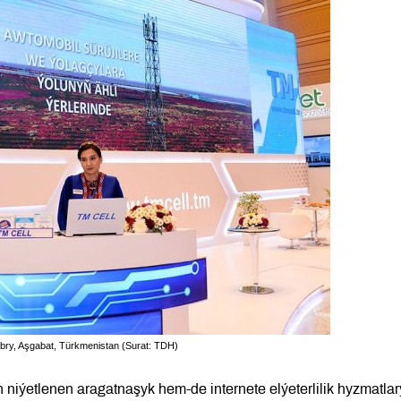
ýabry, Aşgabat, Türkmenistan (Surat: TDH)
niýetlenen aragatnaşyk hem-de internete elýeterlilik hyzmatla