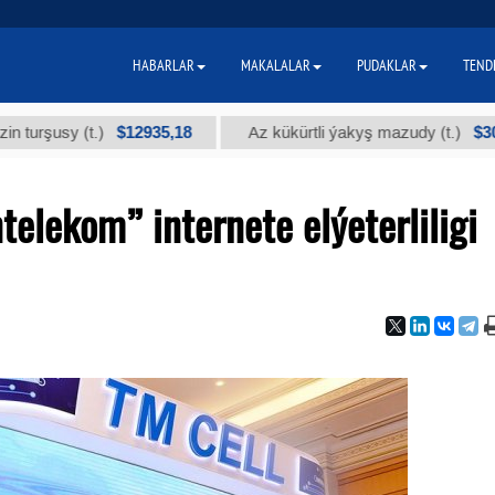
HABARLAR
MAKALALAR
PUDAKLAR
TEND
$12935,18
$300
sy (t.)
Az kükürtli ýakyş mazudy (t.)
elekom” internete elýeterliligi