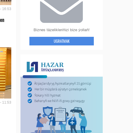
- 16:53
len
Biznes täzelikleriňizi bize ýollaň!
UGRATMAK
- 11:53