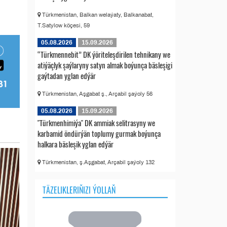
Türkmenistan, Balkan welaýaty, Balkanabat,
T.Satylow köçesi, 59
05.08.2026
15.09.2026
“Türkmennebit” DK ýöriteleşdirilen tehnikany we
atiýäçlyk şaýlaryny satyn almak boýunça bäsleşigi
gaýtadan yglan edýär
Türkmenistan, Aşgabat ş., Arçabil şaýoly 56
05.08.2026
15.09.2026
"Türkmenhimiýa" DK ammiak selitrasyny we
karbamid öndürýän toplumy gurmak boýunça
halkara bäsleşik yglan edýär
Türkmenistan, ş.Aşgabat, Arçabil şaýoly 132
TÄZELIKLERIŇIZI ÝOLLAŇ