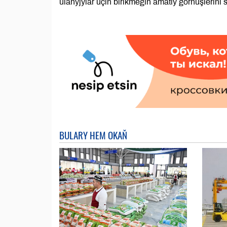
ulanyjylar üçin birikmegiň amatly görnüşlerini 
BULARY HEM OKAŇ