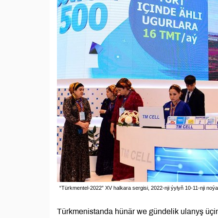
“Türkmentel-2022” XV halkara sergisi, 2022-nji ýylyň 10-11-nji no
Türkmenistanda hünär we gündelik ulanyş üçin 