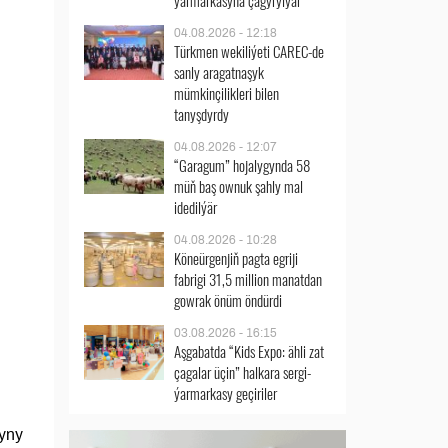
ýarmarkasyna çagyrylýar
04.08.2026 - 12:18
Türkmen wekiliýeti CAREC-de
sanly aragatnaşyk
mümkinçilikleri bilen
tanyşdyrdy
04.08.2026 - 12:07
“Garagum” hojalygynda 58
müň baş ownuk şahly mal
idedilýär
04.08.2026 - 10:28
Köneürgenjiň pagta egriji
fabrigi 31,5 million manatdan
gowrak önüm öndürdi
03.08.2026 - 16:15
Aşgabatda “Kids Expo: ähli zat
çagalar üçin” halkara sergi-
ýarmarkasy geçiriler
ryny