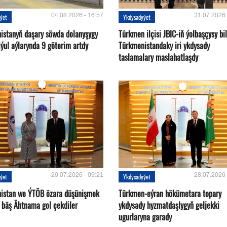
04.08.2026 - 16:57
31.07.2026 
ýet
Ykdysadyýet
istanyň daşary söwda dolanyşygy
Türkmen ilçisi JBIC-iň ýolbaşçysy bi
ýul aýlarynda 9 göterim artdy
Türkmenistandaky iri ykdysady
taslamalary maslahatlaşdy
29.07.2026 - 09:21
28.07.2026 
ýet
Ykdysadyýet
istan we ÝTÖB özara düşünişmek
Türkmen-eýran hökümetara topary
 bäş Ähtnama gol çekdiler
ykdysady hyzmatdaşlygyň geljekki
ugurlaryna garady