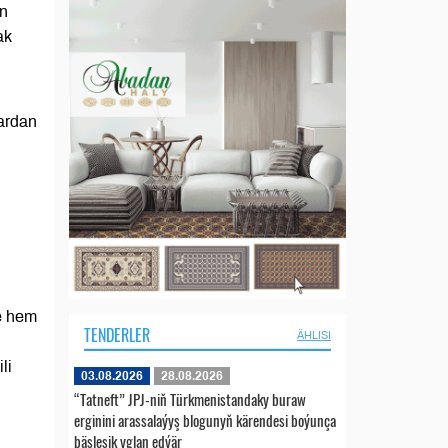
än
ak
ardan
le hem
TENDERLER
ÄHLISI
li
03.08.2026
28.08.2026
“Tatneft” JPJ-niň Türkmenistandaky buraw
erginini arassalaýyş blogunyň kärendesi boýunça
bäsleşik yglan edýär