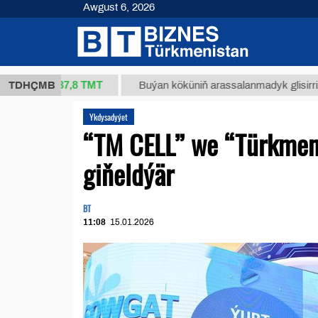
Awgust 6, 2026
37,8 ТМТ
g.)
TDHÇMB
Buýan köküniň arassalanmadyk glisirrizin turşu
Ykdysadyýet
“TM CELL” we “Türkment
giňeldýär
BT
11:08
15.01.2026