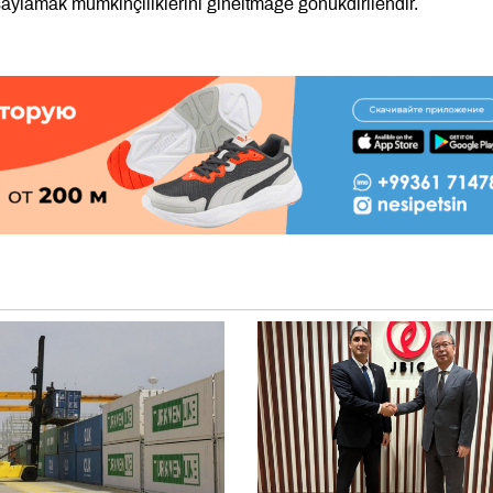
saýlamak mümkinçiliklerini giňeltmäge gönükdirilendir.