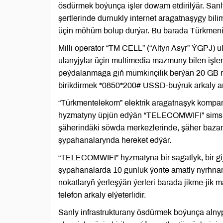
ösdürmek boýunça işler dowam etdirilýär. Sanl
şertlerinde durnukly internet aragatnaşygy bil
üçin möhüm bolup durýar. Bu barada Türkmeni
Milli operator “TM CELL” (“Altyn Asyr” ÝGPJ) ul
ulanyjylar üçin multimedia mazmuny bilen iş
peýdalanmaga giň mümkinçilik berýän 20 GB möç
birikdirmek *0850*200# USSD-buýruk arkaly a
“Türkmentelekom” elektrik aragatnaşyk kompa
hyzmatyny üpjün edýän “TELECOMWIFI” simsiz 
şäherindäki söwda merkezlerinde, şäher bazar
şypahanalarynda hereket edýär.
“TELECOMWIFI” hyzmatyna bir sagatlyk, bir gije
şypahanalarda 10 günlük ýörite amatly nyrhna
nokatlaryň ýerleşýän ýerleri barada jikme-jik 
telefon arkaly elýeterlidir.
Sanly infrastrukturany ösdürmek boýunça alnyp 