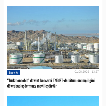
01.08.2026 - 13:57
Energiýa
“Türkmennebit” döwlet konserni TNGIZT-de bitum önümçiligini
döwrebaplaşdyrmagy meýilleşdirýär