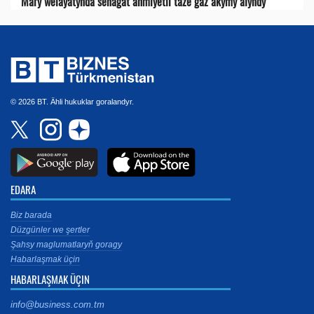
Mary welaýatynda senagat ähmiýetli täze gaz akymy alyndy
© 2026 BT. Ähli hukuklar goralandyr.
EDARA
Biz barada
Düzgünler we şertler
Şahsy maglumatlaryň goragy
Habarlaşmak üçin
HABARLAŞMAK ÜÇIN
info@business.com.tm