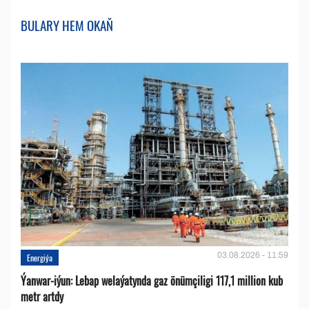
BULARY HEM OKAŇ
03.08.2026 - 11:59
Energiýa
Ýanwar-iýun: Lebap welaýatynda gaz önümçiligi 117,1 million kub
metr artdy