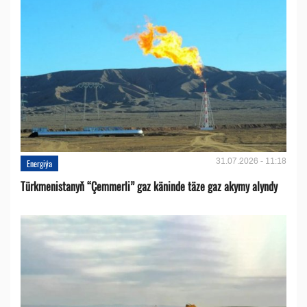
31.07.2026 - 11:18
Energiýa
Türkmenistanyň “Çemmerli” gaz käninde täze gaz akymy alyndy