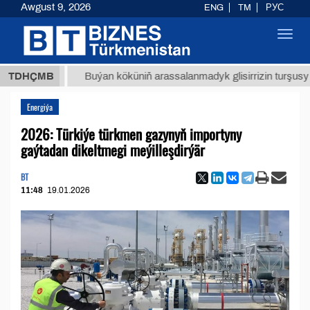
Awgust 9, 2026
ENG
TM
РУС
Toggl
navig
ТМТ
$1
TDHÇMB
Buýan köküniň arassalanmadyk glisirrizin turşusy (t.)
Energiýa
2026: Türkiýe türkmen gazynyň importyny
gaýtadan dikeltmegi meýilleşdirýär
BT
11:48
19.01.2026