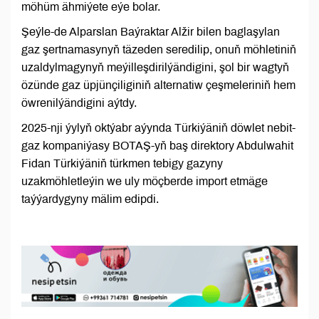
möhüm ähmiýete eýe bolar.
Şeýle-de Alparslan Baýraktar Alžir bilen baglaşylan
gaz şertnamasynyň täzeden seredilip, onuň möhletiniň
uzaldylmagynyň meýilleşdirilýändigini, şol bir wagtyň
özünde gaz üpjünçiliginiň alternatiw çeşmeleriniň hem
öwrenilýändigini aýtdy.
2025-nji ýylyň oktýabr aýynda Türkiýäniň döwlet nebit-
gaz kompaniýasy BOTAŞ-yň baş direktory Abdulwahit
Fidan Türkiýäniň türkmen tebigy gazyny
uzakmöhletleýin we uly möçberde import etmäge
taýýardygyny mälim edipdi.