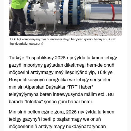
BOTAŞ kompaniýasynyň hünärmeni alnyp barylýan işlerini barlaýar (Surat:
hurriyetdailynews.com)
Türkiýe Respublikasy 2026-njy ýylda türkmen tebigy
gazyň importyny gaýtadan dikeltmegi hem-de onuň
möçberini artdyrmagy meýilleşdirýär diýip, Türkiýe
Respublikasynyň energetika we tebigy serişdeler
ministri Alparslan Baýraktar “TRT Haber”
teleýaýlymyna beren intrewýusynda mälim etdi. Bu
barada “Interfax” şenbe güni habar berdi.
Ministriň bellemegine görä, 2026-njy ýylda türkmen
tebigy gazynyň iberilip başlanmagy we onuň
möçberleriniň artdyrylmagy nukdaýnazaryndan