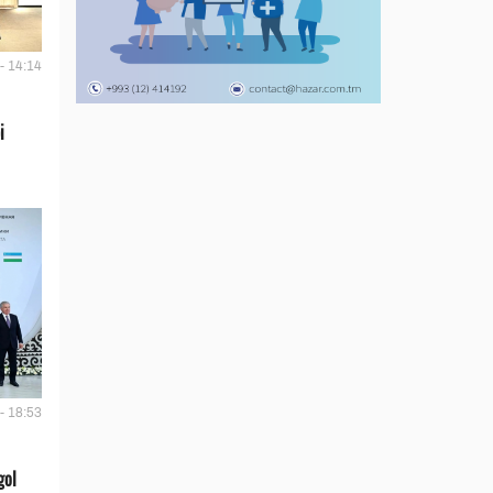
- 14:14
i
- 18:53
gol