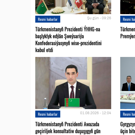
Şu gün - 09:26
Resmi habarlar
Resmi ha
Türkmenistanyň Prezidenti ÝHHG-na
Türkmen
başlyklyk edýän Şweýsariýa
Premýer-
Konfederasiýasynyň wise-prezidentini
kabul etdi
01.08.2026 - 12:04
Resmi habarlar
Resmi ha
Türkmenistanyň Prezidenti Awazada
Gyrgyzy
geçiriljek konsultatiw duşuşygyň gün
üçin bit