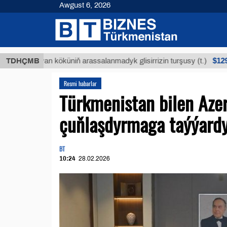
Awgust 6, 2026
$12935,18
Buýan köküniň arassalanmadyk glisirrizin turşusy (t.)
TDHÇMB
Resmi habarlar
Türkmenistan bilen Aze
çuňlaşdyrmaga taýýardy
BT
10:24
28.02.2026