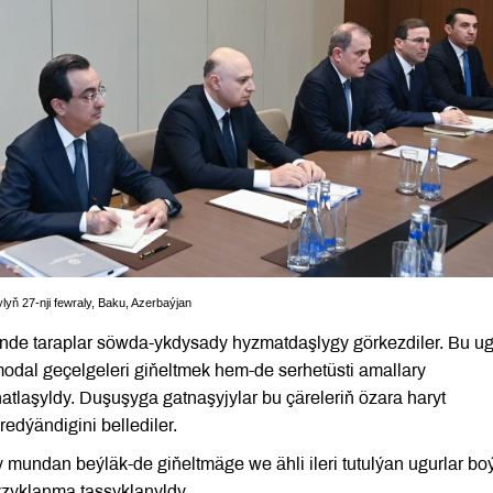
ň 27-nji fewraly, Baku, Azerbaýjan
nde taraplar söwda-ykdysady hyzmatdaşlygy görkezdiler. Bu u
modal geçelgeleri giňeltmek hem-de serhetüsti amallary
tlaşyldy. Duşuşyga gatnaşyjylar bu çäreleriň özara haryt
edýändigini bellediler.
y mundan beýläk-de giňeltmäge we ähli ileri tutulýan ugurlar b
zyklanma tassyklanyldy.