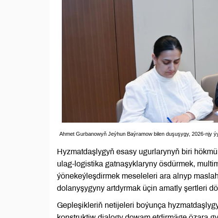
Ahmet Gurbanowyň Jeýhun Baýramow bilen duşuşygy, 2026-njy ýyly
Hyzmatdaşlygyň esasy ugurlarynyň biri hökmü
ulag-logistika gatnaşyklaryny ösdürmek, multi
ýönekeýleşdirmek meseleleri ara alnyp maslaha
dolanyşygyny artdyrmak üçin amatly şertleri dör
Gepleşikleriň netijeleri boýunça hyzmatdaşlyg
konstruktiw dialogy dowam etdirmäge özara gy