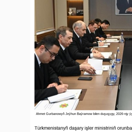
Ahmet Gurbanowyň Jeýhun Baýramow bilen duşuşygy, 2026-njy ýyly
Türkmenistanyñ daşary işler ministriniň oru