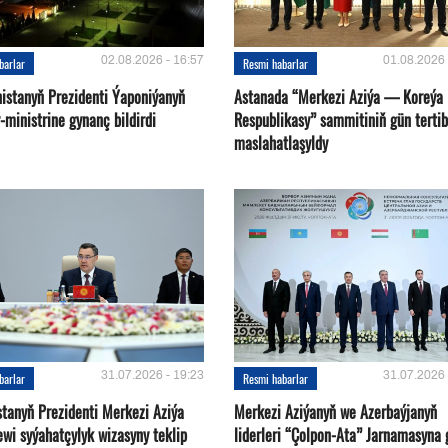
02.08.2026 - 16:57
01.08.2026 
barlar
Resmi habarlar
istanyň Prezidenti Ýaponiýanyň
Astanada “Merkezi Aziýa — Koreýa
ministrine gynanç bildirdi
Respublikasy” sammitiniň gün tertib
maslahatlaşyldy
31.07.2026 - 19:23
31.07.2026 
barlar
Resmi habarlar
stanyň Prezidenti Merkezi Aziýa
Merkezi Aziýanyň we Azerbaýjanyň
ewi syýahatçylyk wizasyny teklip
liderleri “Çolpon-Ata” Jarnamasyna 