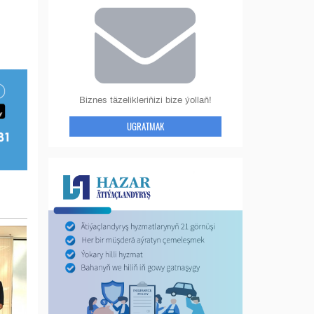
Biznes täzelikleriňizi bize ýollaň!
UGRATMAK