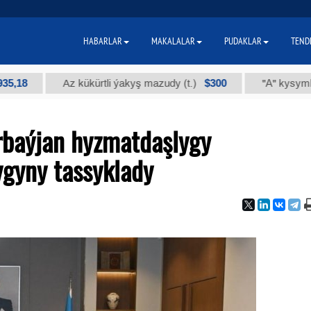
HABARLAR
MAKALALAR
PUDAKLAR
TEND
$300
Az kükürtli ýakyş mazudy (t.)
"А" kysymly tehniki
rbaýjan hyzmatdaşlygy
gyny tassyklady