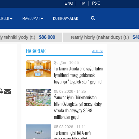
ENG
TM
РУС
ERLER
MAGLUMAT
KOTIROWKALAR
$86 000
$40
 ýody (t.)
Natriý hlorly (nahar duzy) (t.)
HABARLAR
ÄHLISI
Şu gün - 10:55
Türkmenistanda ene süýdi bilen
iýmitlendirmegi goldamak
boýunça “tegelek stol” geçirildi
05.08.2026 - 14:35
Ýanwar-iýun: Türkmenistan
bilen Özbegistanyň arasyndaky
söwda dolanyşygy $598
milliondan geçdi
05.08.2026 - 11:11
Türkmen ilçisi JATA-nyň