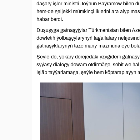
daşary işler ministri Jeýhun Baýramow bilen d
hem-de geljekki mümkinçiliklerini ara alyp mas
habar berdi.
Duşuşyga gatnaşyjylar Türkmenistan bilen Azer
döwletiň ýolbaşçylarynyň tagallalary netijesi
gatnaşyklarynyň täze many-mazmuna eýe bola
Şeýle-de, ýokary derejedäki yzygiderli gatnaşy
syýasy dialogy dowam etdirmäge, sebit we halk
işläp taýýarlamaga, şeýle hem köptaraplaýyn