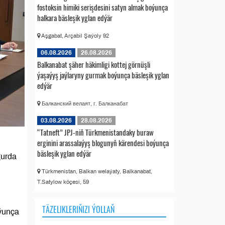
fostoksin himiki serişdesini satyn almak boýunça
halkara bäsleşik yglan edýär
Aşgabat, Arçabil Şaýoly 92
06.08.2026
26.08.2026
Balkanabat şäher häkimligi kottej görnüşli
ýaşaýyş jaýlaryny gurmak boýunça bäsleşik yglan
edýär
Балканский велаят, г. Балканабат
03.08.2026
28.08.2026
“Tatneft” JPJ-niň Türkmenistandaky buraw
erginini arassalaýyş blogunyň kärendesi boýunça
bäsleşik yglan edýär
gurda
Türkmenistan, Balkan welaýaty, Balkanabat,
T.Satylow köçesi, 59
TÄZELIKLERIŇIZI ÝOLLAŇ
oýunça