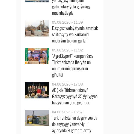
ýolbaşçysy bilen göni
gatnawlary ýola goýmagy
maslahatlaşdy
05.08.2026 - 11:09
Daşoguz welaýatynda ammiak
selitrasyny we karbamid
öndürýän toplum gurlar
05.08.2026 - 11:02
“AgroEksport” kompaniýasy
Türkmenistana iberýän un
önümleriniň görnüşlerini
giňeltdi
04.08.2026 - 17:38
ABŞ-da Türkmenistanyň
Garaşsyzlygynyň 35 ýyllygyna
bagyşlanan çäre geçirildi
04.08.2026 - 16:57
Türkmenistanyň daşary söwda
dolanyşygy ýanwar-iýul
aýlarynda 9 göterim artdy
ň