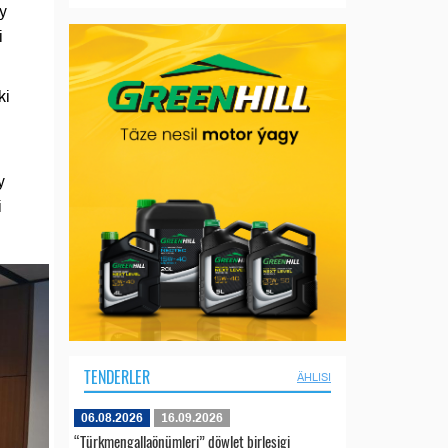
y
i
ki
y
i
TENDERLER
ÄHLISI
06.08.2026
16.09.2026
“Türkmengallaönümleri” döwlet birleşigi