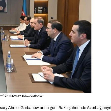
ň 27-nji fewraly, Baku, Azerbaýjan
nbasary Ahmet Gurbanow anna güni Baku şäherinde Azerbaýjany