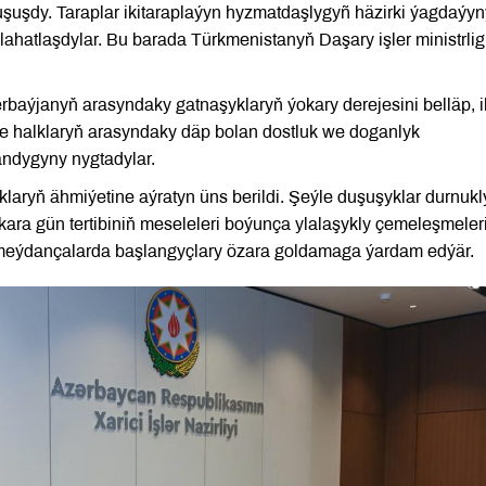
uşuşdy. Taraplar ikitaraplaýyn hyzmatdaşlygyñ häzirki ýagdaýyn
lahatlaşdylar. Bu barada Türkmenistanyň Daşary işler ministrlig
baýjanyň arasyndaky gatnaşyklaryň ýokary derejesini belläp, i
nde halklaryň arasyndaky däp bolan dostluk we doganlyk
ndygyny nygtadylar.
klaryň ähmiýetine aýratyn üns berildi. Şeýle duşuşyklar durnukl
ara gün tertibiniň meseleleri boýunça ylalaşykly çemeleşmeler
 meýdançalarda başlangyçlary özara goldamaga ýardam edýär.