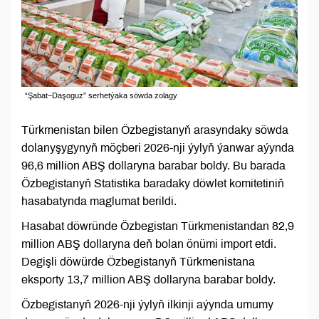
“Şabat–Daşoguz” serhetýaka söwda zolagy
Türkmenistan bilen Özbegistanyň arasyndaky söwda
dolanyşygynyň möçberi 2026-nji ýylyň ýanwar aýynda
96,6 million ABŞ dollaryna barabar boldy. Bu barada
Özbegistanyň Statistika baradaky döwlet komitetiniň
hasabatynda maglumat berildi.
Hasabat döwründe Özbegistan Türkmenistandan 82,9
million ABŞ dollaryna deň bolan önümi import etdi.
Degişli döwürde Özbegistanyň Türkmenistana
eksporty 13,7 million ABŞ dollaryna barabar boldy.
Özbegistanyň 2026-nji ýylyň ilkinji aýynda umumy