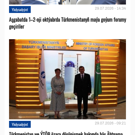
29.07.2026 - 14:34
Ykdysadyýet
Aşgabatda 1–2-nji oktýabrda Türkmenistanyň maýa goýum forumy
geçiriler
29.07.2026 - 09:21
Ykdysadyýet
Türkmenistan we ÝTÖB özara düşünişmek hakynda bäş Ähtnama