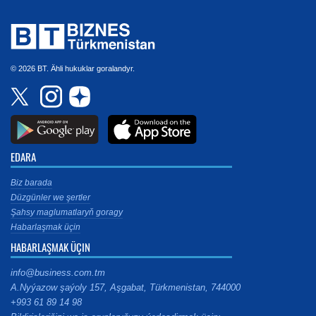
© 2026 BT. Ähli hukuklar goralandyr.
EDARA
Biz barada
Düzgünler we şertler
Şahsy maglumatlaryň goragy
Habarlaşmak üçin
HABARLAŞMAK ÜÇIN
info@business.com.tm
A.Nyýazow şaýoly 157, Aşgabat, Türkmenistan, 744000
+993 61 89 14 98