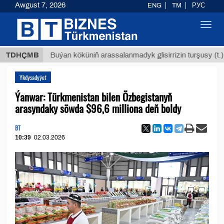
Awgust 7, 2026
ENG
TM
РУС
Toggl
navig
$1293
TDHÇMB
Buýan köküniň arassalanmadyk glisirrizin turşusy (t.)
Ykdysadyýet
Ýanwar: Türkmenistan bilen Özbegistanyň
arasyndaky söwda $96,6 milliona deň boldy
BT
10:39
02.03.2026