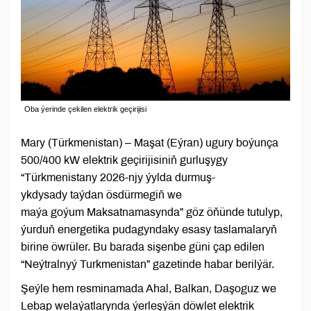
Oba ýerinde çekilen elektrik geçirijisi
Mary (Türkmenistan) – Maşat (Eýran) ugury boýunça
500/400 kW elektrik geçirijisiniň gurluşygy
“Türkmenistany 2026-njy ýylda durmuş-
ykdysady taýdan ösdürmegiň we
maýa goýum Maksatnamasynda” göz öňünde tutulyp,
ýurduň energetika pudagyndaky esasy taslamalaryň
birine öwrüler. Bu barada sişenbe güni çap edilen
“Neýtralnyý Turkmenistan” gazetinde habar berilýär.
Şeýle hem resminamada Ahal, Balkan, Daşoguz we
Lebap welaýatlarynda ýerleşýän döwlet elektrik