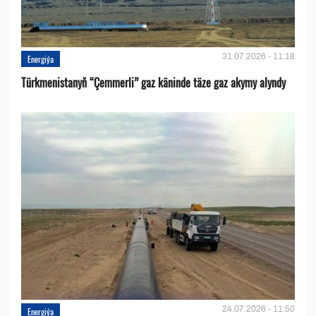
31.07.2026 - 11:18
Energiýa
Türkmenistanyň “Çemmerli” gaz käninde täze gaz akymy alyndy
24.07.2026 - 11:50
Energiýa