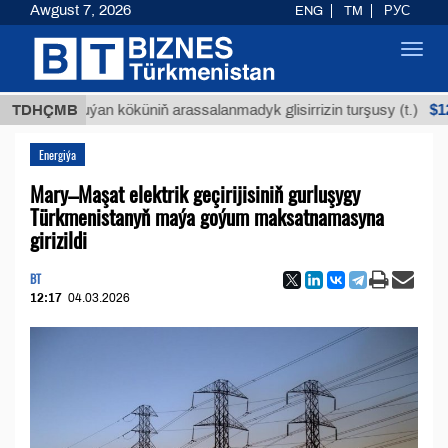
Awgust 7, 2026
ENG
TM
РУС
Toggl
navig
$12935,18
TDHÇMB
Buýan köküniň arassalanmadyk glisirrizin turşusy (t.)
Energiýa
Mary–Maşat elektrik geçirijisiniň gurluşygy
Türkmenistanyň maýa goýum maksatnamasyna
girizildi
BT
12:17
04.03.2026