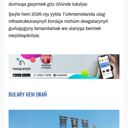
durmuşa geçirmek göz öňünde tutulýar.
Şeýle hem 2026-njy ýylda Türkmenistanda ulag
infrastrukturasynyň birnäçe möhüm desgalarynyň
gurluşygyny tamamlamak we ulanyşa bermek
meýilleşdirilýär.
BULARY HEM OKAŇ