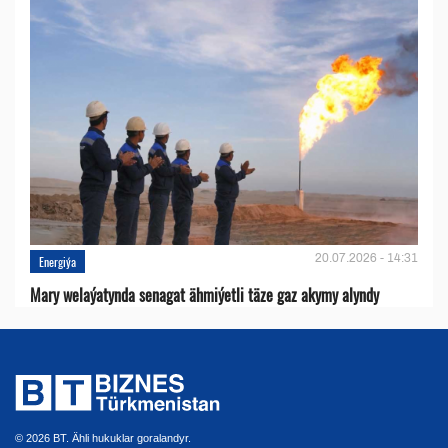
20.07.2026 - 14:31
Energiýa
Mary welaýatynda senagat ähmiýetli täze gaz akymy alyndy
© 2026 BT. Ähli hukuklar goralandyr.