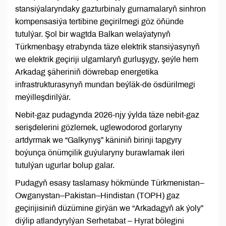
stansiýalaryndaky gazturbinaly gurnamalaryň sinhron
kompensasiýa tertibine geçirilmegi göz öňünde
tutulýar. Şol bir wagtda Balkan welaýatynyň
Türkmenbaşy etrabynda täze elektrik stansiýasynyň
we elektrik geçiriji ulgamlaryň gurluşygy, şeýle hem
Arkadag şäheriniň döwrebap energetika
infrastrukturasynyň mundan beýläk-de ösdürilmegi
meýilleşdirilýär.
Nebit-gaz pudagynda 2026-njy ýylda täze nebit-gaz
serişdelerini gözlemek, uglewodorod gorlaryny
artdyrmak we “Galkynyş” käniniň birinji tapgyry
boýunça önümçilik guýularyny burawlamak ileri
tutulýan ugurlar bolup galar.
Pudagyň esasy taslamasy hökmünde Türkmenistan–
Owganystan–Pakistan–Hindistan (TOPH) gaz
geçirijisiniň düzümine girýän we “Arkadagyň ak ýoly”
diýlip atlandyrylýan Serhetabat – Hyrat bölegini