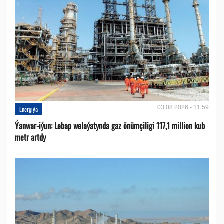
03.08.2026 - 11:59
Energiýa
Ýanwar-iýun: Lebap welaýatynda gaz önümçiligi 117,1 million kub
metr artdy