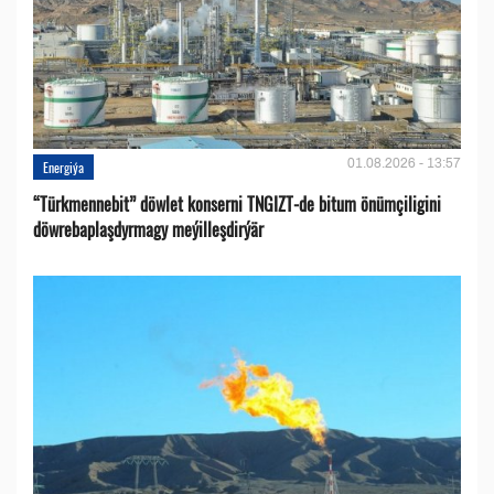
01.08.2026 - 13:57
Energiýa
“Türkmennebit” döwlet konserni TNGIZT-de bitum önümçiligini
döwrebaplaşdyrmagy meýilleşdirýär