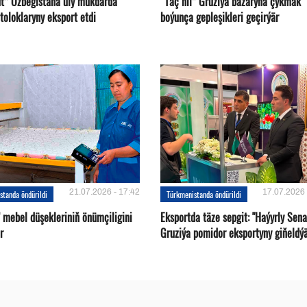
ut” Özbegistana uly mukdarda
“Täç hil” Gruziýa bazaryna çykmak
toloklaryny eksport etdi
boýunça gepleşikleri geçirýär
21.07.2026 - 17:42
17.07.2026 
standa öndürildi
Türkmenistanda öndürildi
 mebel düşekleriniň önümçiligini
Eksportda täze sepgit: "Haýyrly Sena
r
Gruziýa pomidor eksportyny giňeldý