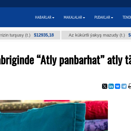
HABARLAR
MAKALALAR
PUDAKLAR
TEND
$12935,18
$300
usy (t.)
Az kükürtli ýakyş mazudy (t.)
riginde “Atly panbarhat” atly t