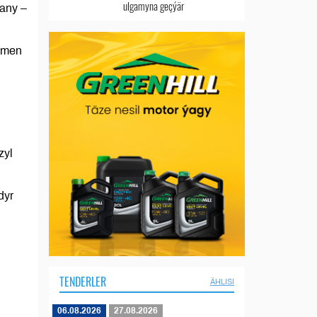
ulgamyna geçýär
şany –
rkmen
zyl
dyr
TENDERLER
ÄHLISI
06.08.2026
27.08.2026