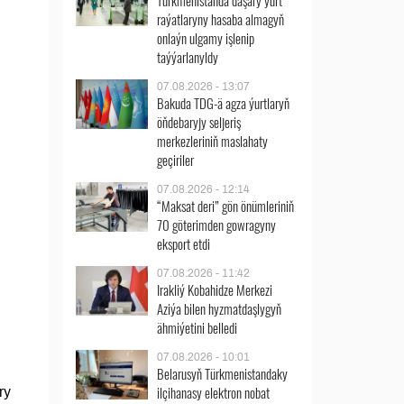
Türkmenistanda daşary ýurt
raýatlaryny hasaba almagyň
onlaýn ulgamy işlenip
taýýarlanyldy
07.08.2026 - 13:07
Bakuda TDG-ä agza ýurtlaryň
öňdebaryjy seljeriş
merkezleriniň maslahaty
geçiriler
07.08.2026 - 12:14
“Maksat deri” gön önümleriniň
70 göterimden gowragyny
eksport etdi
07.08.2026 - 11:42
Irakliý Kobahidze Merkezi
Aziýa bilen hyzmatdaşlygyň
ähmiýetini belledi
07.08.2026 - 10:01
Belarusyň Türkmenistandaky
ilçihanasy elektron nobat
ry