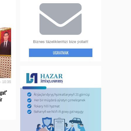
Biznes täzelikleriňizi bize ýollaň!
UGRATMAK
- 10:35
gat"
är