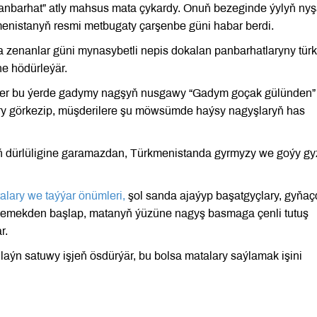
 panbarhat” atly mahsus mata çykardy. Onuň bezeginde ýylyň ny
menistanyň resmi metbugaty çarşenbe güni habar berdi.
 zenanlar güni mynasybetli nepis dokalan panbarhatlaryny tü
e hödürleýär.
menler bu ýerde gadymy nagşyň nusgawy “Gadym goçak gülünden”
ary görkezip, müşderilere şu möwsümde haýsy nagyşlaryň has
iň dürlüligine garamazdan, Türkmenistanda gyrmyzy we goýy gy
alary we taýýar önümleri,
şol sanda ajaýyp başatgyçlary, gyňaç
işlemekden başlap, matanyň ýüzüne nagyş basmaga çenli tutuş
r.
aýn satuwy işjeň ösdürýär, bu bolsa matalary saýlamak işini