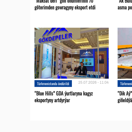
“Maksat deri” gön önümleriniň 70
“Ak Bul
göterimden gowragyny eksport etdi
asma po
25.07.2026 - 11:04
Türkmenistanda öndürildi
Türkmeni
“Blue Hills” GDA ýurtlaryna kagyz
“Dik Aý”
eksportyny artdyrýar
giňeldýä