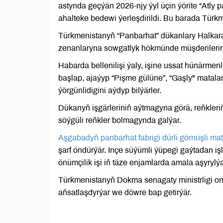
astynda geçýän 2026-njy ýyl üçin ýörite “Atly
ahalteke bedewi ýerleşdirildi. Bu barada Türk
Türkmenistanyň “Panbarhat” dükanlary Halkara
zenanlaryna sowgatlyk hökmünde müşderilerin
Habarda bellenilişi ýaly, işine ussat hünär
başlap, ajaýyp “Pişme gülüne”, “Gaşly" matal
ýörgünlidigini aýdyp bilýärler.
Dükanyň işgärleriniň aýtmagyna görä, reňkler
söýgüli reňkler bolmagynda galýar.
Aşgabadyň panbarhat fabrigi dürli görnüşli mat
şarf öndürýär. Inçe süýümli ýüpegi gaýtadan 
önümçilik işi iň täze enjamlarda amala aşyrylýa
Türkmenistanyň Dokma senagaty ministrligi onl
aňsatlaşdyrýar we döwre bap getirýär.