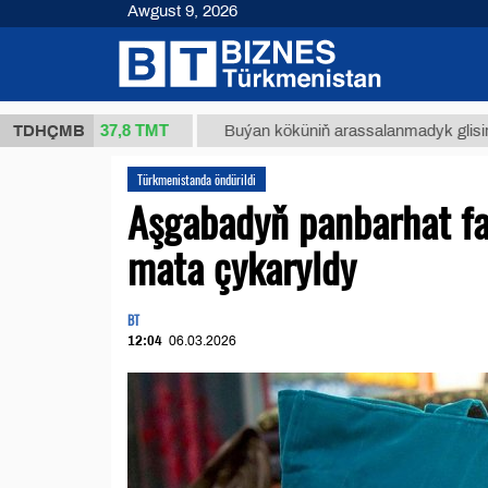
Awgust 9, 2026
37,8 ТМТ
(kg.)
TDHÇMB
Buýan köküniň arassalanmadyk glisirrizin turş
Türkmenistanda öndürildi
Aşgabadyň panbarhat fab
mata çykaryldy
BT
12:04
06.03.2026