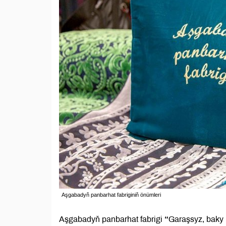
Aşgabadyň panbarhat fabriginiň önümleri
Aşgabadyň panbarhat fabrigi
“
Garaşsyz, baky