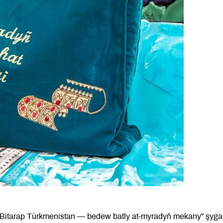
 Bitarap Türkmenistan — bedew batly at-myradyň mekany” şyga