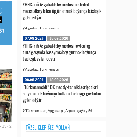
ÝHHG-niň Aşgabatdaky merkezi mahabat
materiallary bilen üpjün etmek boýunça bäsleşik
yglan edýär
Aşgabat, Türkmenistan
07.08.2026
15.09.2026
ÝHHG-niň Aşgabatdaky merkezi awtoulag
duralgasynda bassyrmalary gurmak boýunça
bäsleşik yglan edýär
Aşgabat, Türkmenistan
08.08.2026
18.09.2026
“Türkmennebit” DK maddy-tehniki serişdeleri
satyn almak boýunça halkara bäsleşigi gaýtadan
yglan edýär
Türkmenistan, Aşgabat ş., Arçabil şaýoly 56
TÄZELIKLERIŇIZI ÝOLLAŇ
- 13:42