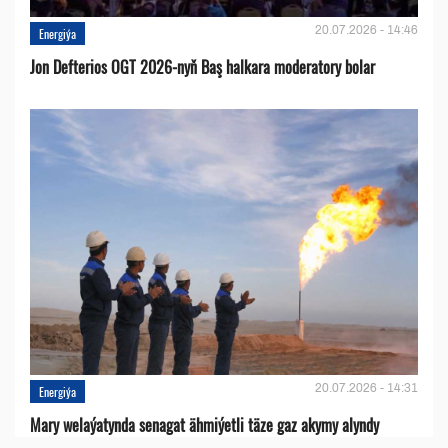
20.07.2026 - 14:46
Energiýa
Jon Defterios OGT 2026-nyň Baş halkara moderatory bolar
20.07.2026 - 14:31
Energiýa
Mary welaýatynda senagat ähmiýetli täze gaz akymy alyndy