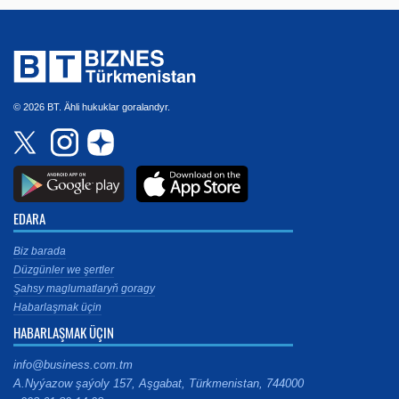
© 2026 BT. Ähli hukuklar goralandyr.
EDARA
Biz barada
Düzgünler we şertler
Şahsy maglumatlaryň goragy
Habarlaşmak üçin
HABARLAŞMAK ÜÇIN
info@business.com.tm
A.Nyýazow şaýoly 157, Aşgabat, Türkmenistan, 744000