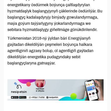
energetikany ösdürmek boýunça çaltlaşdyrylan
hyzmatdaşlyk başlangyjynyň çäklerinde ösdürilýär. Bu
başlangyç kadalaşdyryjy binýady gowulandyrmaga,
maýa goýum taýýarlygyny ýokarlandyrmaga we
sebitara hyzmatdaşlygy giňeltmäge gönükdirilendir.
Türkmenistan 2018-nji ýyldan bäri Energiýanyň
gaýtadan dikeldilýän çeşmeleri boýunça halkara
agentliginiň agzasy bolup, ol agentligiň gaýtadan
dikeldilýän energetika pudagyndaky sebit
başlangyçlaryna gatnaşýar.