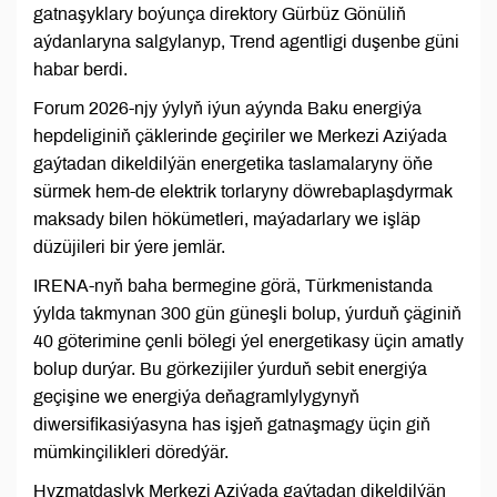
gatnaşyklary boýunça direktory Gürbüz Gönüliň
aýdanlaryna salgylanyp, Trend agentligi duşenbe güni
habar berdi.
Forum 2026-njy ýylyň iýun aýynda Baku energiýa
hepdeliginiň çäklerinde geçiriler we Merkezi Aziýada
gaýtadan dikeldilýän energetika taslamalaryny öňe
sürmek hem-de elektrik torlaryny döwrebaplaşdyrmak
maksady bilen hökümetleri, maýadarlary we işläp
düzüjileri bir ýere jemlär.
IRENA-nyň baha bermegine görä, Türkmenistanda
ýylda takmynan 300 gün güneşli bolup, ýurduň çäginiň
40 göterimine çenli bölegi ýel energetikasy üçin amatly
bolup durýar. Bu görkezijiler ýurduň sebit energiýa
geçişine we energiýa deňagramlylygynyň
diwersifikasiýasyna has işjeň gatnaşmagy üçin giň
mümkinçilikleri döredýär.
Hyzmatdaşlyk Merkezi Aziýada gaýtadan dikeldilýän