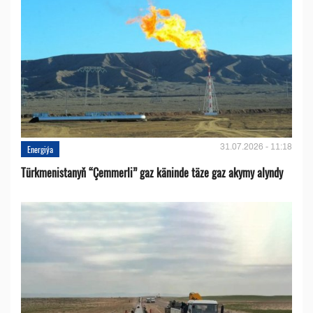
31.07.2026 - 11:18
Energiýa
Türkmenistanyň “Çemmerli” gaz käninde täze gaz akymy alyndy