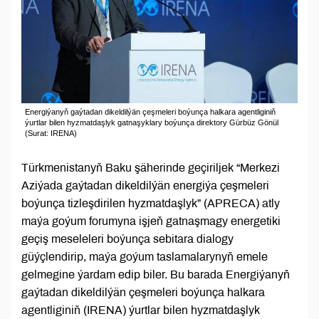
Energiýanyň gaýtadan dikeldilýän çeşmeleri boýunça halkara agentliginiň
ýurtlar bilen hyzmatdaşlyk gatnaşyklary boýunça direktory Gürbüz Gönül
(Surat: IRENA)
Türkmenistanyň Baku şäherinde geçiriljek “Merkezi
Aziýada gaýtadan dikeldilýän energiýa çeşmeleri
boýunça tizleşdirilen hyzmatdaşlyk” (APRECA) atly
maýa goýum forumyna işjeň gatnaşmagy energetiki
geçiş meseleleri boýunça sebitara dialogy
güýçlendirip, maýa goýum taslamalarynyň emele
gelmegine ýardam edip biler. Bu barada Energiýanyň
gaýtadan dikeldilýän çeşmeleri boýunça halkara
agentliginiň (IRENA) ýurtlar bilen hyzmatdaşlyk