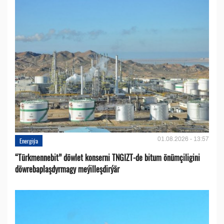
01.08.2026 - 13:57
Energiýa
“Türkmennebit” döwlet konserni TNGIZT-de bitum önümçiligini
döwrebaplaşdyrmagy meýilleşdirýär