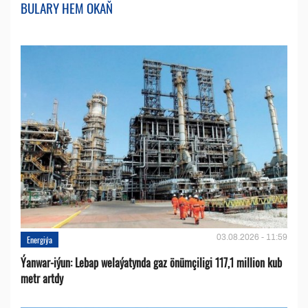
BULARY HEM OKAŇ
03.08.2026 - 11:59
Energiýa
Ýanwar-iýun: Lebap welaýatynda gaz önümçiligi 117,1 million kub
metr artdy