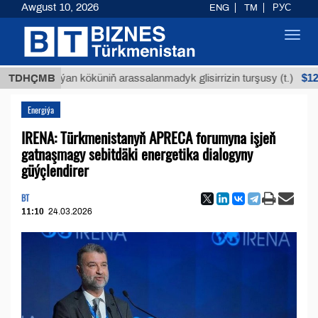
Awgust 10, 2026
ENG
TM
РУС
Toggl
navig
$12935,18
TDHÇMB
Buýan köküniň arassalanmadyk glisirrizin turşusy (t.)
Energiýa
IRENA: Türkmenistanyň APRECA forumyna işjeň
gatnaşmagy sebitdäki energetika dialogyny
güýçlendirer
BT
11:10
24.03.2026