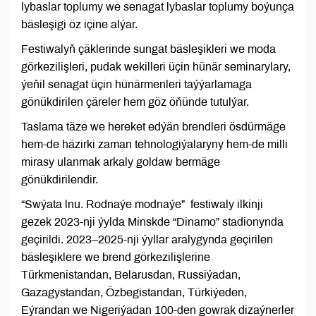
lybaslar toplumy we senagat lybaslar toplumy boýunça
bäsleşigi öz içine alýar.
Festiwalyň çäklerinde sungat bäsleşikleri we moda
görkezilişleri, pudak wekilleri üçin hünär seminarylary,
ýeňil senagat üçin hünärmenleri taýýarlamaga
gönükdirilen çäreler hem göz öňünde tutulýar.
Taslama täze we hereket edýän brendleri ösdürmäge
hem-de häzirki zaman tehnologiýalaryny hem-de milli
mirasy ulanmak arkaly goldaw bermäge
gönükdirilendir.
“Swýata lnu. Rodnaýe modnaýe” festiwaly ilkinji
gezek 2023-nji ýylda Minskde “Dinamo” stadionynda
geçirildi. 2023–2025-nji ýyllar aralygynda geçirilen
bäsleşiklere we brend görkezilişlerine
Türkmenistandan, Belarusdan, Russiýadan,
Gazagystandan, Özbegistandan, Türkiýeden,
Eýrandan we Nigeriýadan 100-den gowrak dizaýnerler