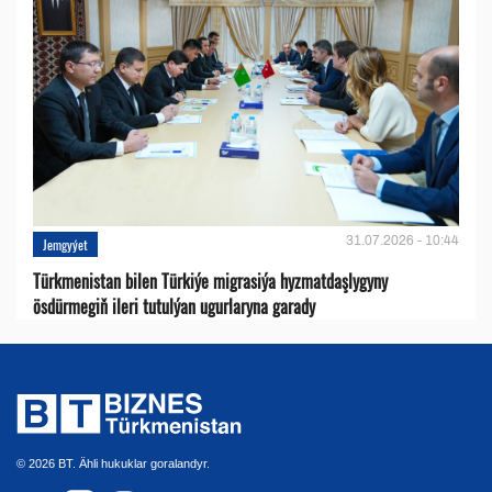
31.07.2026 - 10:44
Jemgyýet
Türkmenistan bilen Türkiýe migrasiýa hyzmatdaşlygyny
ösdürmegiň ileri tutulýan ugurlaryna garady
© 2026 BT. Ähli hukuklar goralandyr.