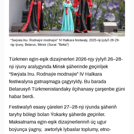
“Swýata lnu. Rodnaýe modnaýe” IV Halkara festiwaly, 2025-nji ýylyň 28-29-
njy iýuny, Belarus, Minsk (Surat: "Belta")
Türkmen egin-eşik dizaýnerleri 2026-njy ýylyň 26–28-
nji iýuny aralygynda Minsk şäherinde geçiriljek
“Swýata lnu. Rodnaýe modnaýe” IV Halkara
festiwalyna gatnaşmaga çagyryldy. Bu barada
Belarusyň Türkmenistandaky ilçihanasy çarşenbe güni
habar berdi.
Festiwalyň esasy çäreleri 27–28-nji iýunda şäheriň
taryhy bölegi bolan Ýokarky şäherde geçiriler.
Maksatnama egin-eşik dizaýnerleriniň üç ugur
boýunça ýagny, awtorlyk lybaslar toplumy, etno-