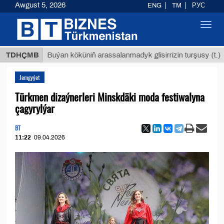
Awgust 5, 2026
ENG
TM
РУС
Toggl
navig
$1293
TDHÇMB
Buýan köküniň arassalanmadyk glisirrizin turşusy (t.)
Jemgyýet
Türkmen dizaýnerleri Minskdäki moda festiwalyna
çagyrylýar
BT
11:22
09.04.2026