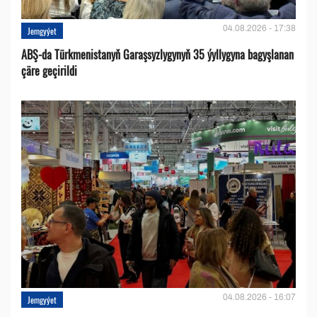
04.08.2026 - 17:38
Jemgyýet
ABŞ-da Türkmenistanyň Garaşsyzlygynyň 35 ýyllygyna bagyşlanan
çäre geçirildi
04.08.2026 - 16:07
Jemgyýet