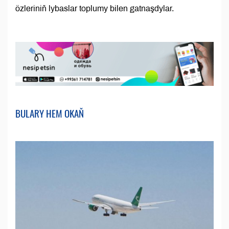
özleriniň lybaslar toplumy bilen gatnaşdylar.
BULARY HEM OKAŇ