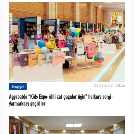
03.08.2026 - 16:15
Jemgyýet
Aşgabatda “Kids Expo: ähli zat çagalar üçin” halkara sergi-
ýarmarkasy geçiriler