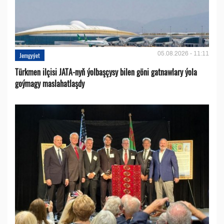
05.08.2026 - 11:11
Jemgyýet
Türkmen ilçisi JATA-nyň ýolbaşçysy bilen göni gatnawlary ýola
goýmagy maslahatlaşdy