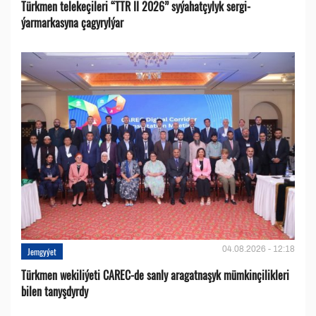
Türkmen telekeçileri “TTR II 2026” syýahatçylyk sergi-
ýarmarkasyna çagyrylýar
04.08.2026 - 12:18
Jemgyýet
Türkmen wekiliýeti CAREC-de sanly aragatnaşyk mümkinçilikleri
bilen tanyşdyrdy