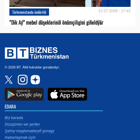
21.07.2026 - 17:42
Türkmenistanda öndürildi
“Dik Aý” mebel düşekleriniň önümçiligini giňeldýär
© 2026 BT. Ähli hukuklar goralandyr.
EDARA
Biz barada
Düzgünler we şertler
Şahsy maglumatlaryň goragy
Habarlaşmak üçin