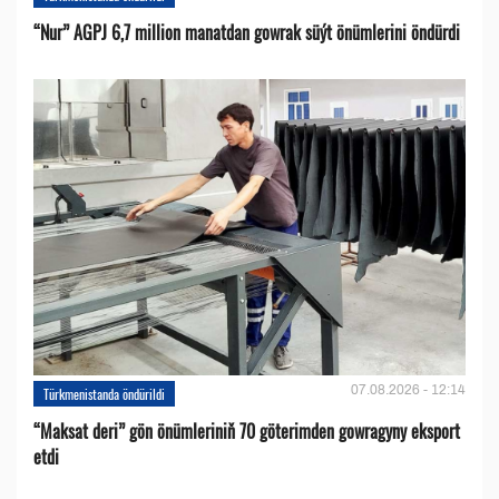
“Nur” AGPJ 6,7 million manatdan gowrak süýt önümlerini öndürdi
07.08.2026 - 12:14
Türkmenistanda öndürildi
“Maksat deri” gön önümleriniň 70 göterimden gowragyny eksport
etdi