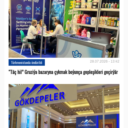
28.07.2026 - 13:42
Türkmenistanda öndürildi
“Täç hil” Gruziýa bazaryna çykmak boýunça gepleşikleri geçirýär