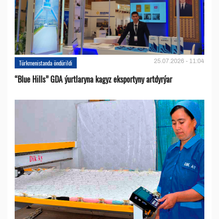
25.07.2026 - 11:04
Türkmenistanda öndürildi
“Blue Hills” GDA ýurtlaryna kagyz eksportyny artdyrýar