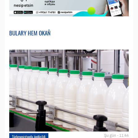
BULARY HEM OKAŇ
Şu gün - 11:44
Türkmenistanda öndürildi