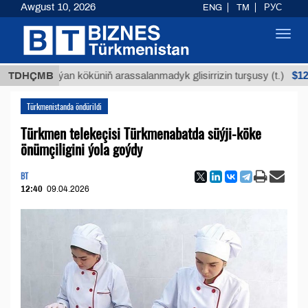
Awgust 10, 2026
ENG
TM
РУС
Toggl
navig
$12935,18
TDHÇMB
Buýan köküniň arassalanmadyk glisirrizin turşusy (t.)
Türkmenistanda öndürildi
Türkmen telekeçisi Türkmenabatda süýji-köke
önümçiligini ýola goýdy
BT
12:40
09.04.2026