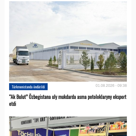
01.08.2026 - 09:38
Türkmenistanda öndürildi
“Ak Bulut” Özbegistana uly mukdarda asma potoloklaryny eksport
etdi