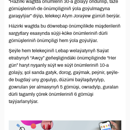
“Häzirki wagtda önümleriň 30-a golaýy öndürilip, täze
görnüşleriniň-de önümçiliginiň ýola goýulmagyna
garaşylýar” diýip, telekeçi Alym Joraýew gürrüň berýär.
Häzirki wagtda bu döwrebap önümçilikde müşderileriň
sargytlary esasynda süýji-köke önümleriniň dürli
görnüşleriniň önümçiligi hem ýola goýulýar.
Şeýle hem telekeçiniň Lebap welaýatynyň Saýat
etrabynyň “Awçy” geňeşligindäki önümçiliginde “Her
gün” haryt nyşanly süýt we süýt önümleriniň 10-a
golaýy, şol sanda gatyk, dorog, gaýmak, peýnir, şeýle-
de bugdaý uny goşulyp, düzümi baýlaşdyrylyp,
gowrulan ýer almasynyň 5 görnüşi, owradylp, guralan
dürli tagamly çörek önümleriniň 6 görnüşi
taýýarlanylýar.