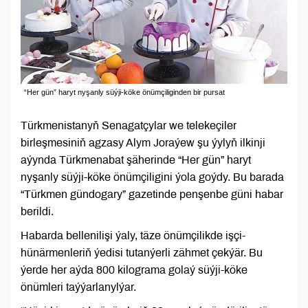
“Her gün” haryt nyşanly süýji-köke önümçiliginden bir pursat
Türkmenistanyň Senagatçylar we telekeçiler
birleşmesiniň agzasy Alym Joraýew şu ýylyň ilkinji
aýynda Türkmenabat şäherinde “Her gün” haryt
nyşanly süýji-köke önümçiligini ýola goýdy. Bu barada
“Türkmen gündogary” gazetinde penşenbe güni habar
berildi.
Habarda bellenilişi ýaly, täze önümçilikde işçi-
hünärmenleriň ýedisi tutanýerli zähmet çekýär. Bu
ýerde her aýda 800 kilograma golaý süýji-köke
önümleri taýýarlanylýar.