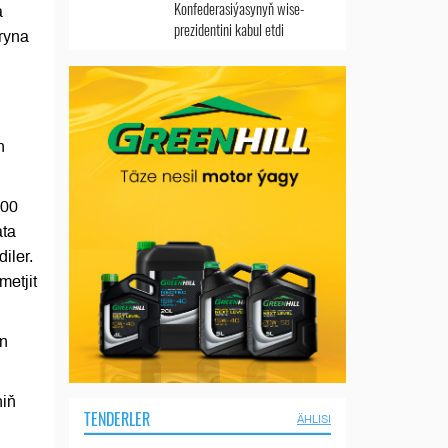
Konfederasiýasynyň wise-
a
prezidentini kabul etdi
ryna
n
800
ata
iler.
metjit
yn
niň
TENDERLER
ÄHLISI