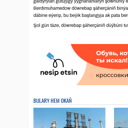
galdyrylan gutujygy ýygnananlaryň şowhunly e
Berdimuhamedow döwrebap şäherçäniň binýadyn
däbine eýerip, bu beýik başlangyja ak pata ber
Şol gün täze, döwrebap şäherçäniň düýbüni tu
BULARY HEM OKAŇ