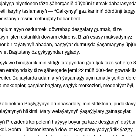
alyga niýetlenen täze şäherçäniň düýbüni tutmak dabarasynd
li taryhy taslamanyň — “Galkynyş” gaz käniniň dördünji tapgy
enistanyň resmi metbugaty habar berdi.
toplumlaýyn ösdürmek, döwrebap desgalary gurmak, täze
yn işleri üstünlikli dowam etdireris. Biziň esasy maksadymyz
her bir raýatynyň abadan, bagtyýar durmuşda ýaşamagyny üpjü
wlet Baştutany öz çykyşynda nygtady.
şyk we binagärlik ministrligi tarapyndan guruljak täze şäherçe 
ten etrabyndaky täze şäherçede jemi 22 müň 500-den gowrak il
iler. Bu jaýlarda adamlaryň ýaşamagy üçin amatly şertler döred
mekdepler, çagalar baglary, saglyk merkezleri, medeniýet öýi, 
Kabinetiniň Başlygynyň orunbasarlary, ministrlikleriň, pudaklaý
laýatynyň häkimi, Mary welaýatynyň ýaşaýjylary gatnaşdylar.
ň Prezidenti körpeleriň haýyşy boýunça täze desganyň düýbü
ekdi. Soňra Türkmenistanyň döwlet Baştutany ýadygärlik ýazgy