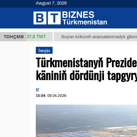
Awgust 7, 2026
37,8 ТМТ
kg.)
TDHÇMB
Buýan köküniň arassalanmadyk glisirrizin turş
Energiýa
Türkmenistanyň Prezide
käniniň dördünji tapgyr
BT
15:04
09.04.2026