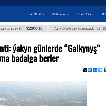
HABARLAR
MAKALALAR
PUDAKLAR
TEND
$12935,18
$300
usy (t.)
Az kükürtli ýakyş mazudy (t.)
nti: ýakyn günlerde “Galkynyş”
yna badalga berler