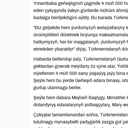
Ymambaba geňeşliginiň çäginde 4 müň 500 hoj
eden çykyşynda ýakyn günlerde möhüm ähmiýet
badalga beriljekdigini aýtdy. Bu barada Türkm
“Biz geljekde hem ýurdumyzyň welaýatlaryny 
önümçilikleri döretmek boýunça maksatnamalaý
halkymyzyň, her bir maşgalanyň, ýurdumyzyň 
etmekden ybaratdyr” diýip, Türkmenistanyň dö
Habarda bellenilişi ýaly, Türkmenistanyň Gurlu
gektardan gowrak meýdany öz içine alar. Ýolö
niýetlenen 4 müň 500 sany ýaşaýyş jaýy bina ed
Şeýle hem bu ýerde Geňeşiň edara binasy, orta 
gurlup ulanmaga berler.
Şeýle hem dabara Mejlisiň Başlygy, Ministrler 
dolandyryş edaralarynyň ýolbaşçylary, Mary we
Çykyşlar tamamlanandan soňra, Türkmenistany
tutulmagy mynasybetli ýadygärlik ýazga gol ç