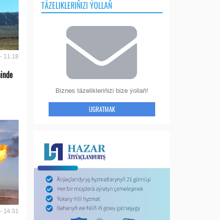
TÄZELIKLERIŇIZI ÝOLLAŇ
- 11:18
ninde
Biznes täzelikleriňizi bize ýollaň!
UGRATMAK
- 14:31