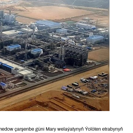
medow çarşenbe güni Mary welaýatynyň Ýolöten etrabynyň