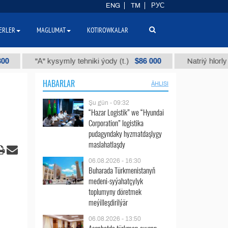
ENG
TM
РУС
ERLER
MAGLUMAT
KOTIROWKALAR
$86 000
"А" kysymly tehniki ýody (t.)
Natriý hlorly (nahar 
HABARLAR
ÄHLISI
Şu gün - 09:32
“Hazar Logistik” we “Hyundai
Corporation” logistika
pudagyndaky hyzmatdaşlygy
maslahatlaşdy
06.08.2026 - 16:30
Buharada Türkmenistanyň
medeni-syýahatçylyk
toplumyny döretmek
meýilleşdirilýär
06.08.2026 - 13:50