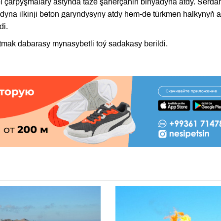
l çarpyşmalary astynda täze şäherçäniň binýadyna atdy. Serdar
a ilkinji beton garyndysyny atdy hem-de türkmen halkynyň a
di.
tmak dabarasy mynasybetli toý sadakasy berildi.