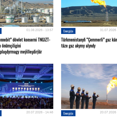
01.08.2026 - 13:57
31.07.2026 
Energiýa
nnebit” döwlet konserni TNGIZT-
Türkmenistanyň “Çemmerli” gaz kä
m önümçiligini
täze gaz akymy alyndy
plaşdyrmagy meýilleşdirýär
20.07.2026 - 14:46
20.07.2026 
Energiýa