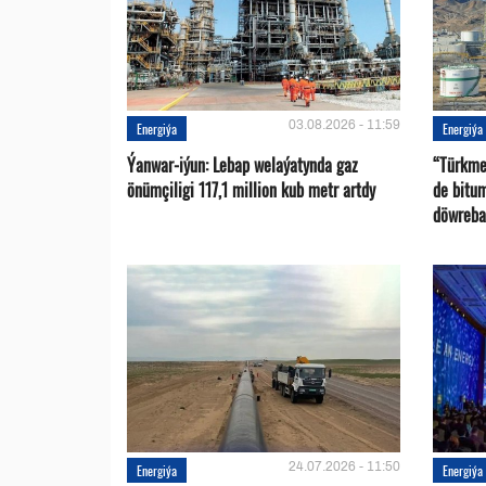
03.08.2026 - 11:59
Energiýa
Energiýa
Ýanwar-iýun: Lebap welaýatynda gaz
“Türkme
önümçiligi 117,1 million kub metr artdy
de bitu
döwreba
24.07.2026 - 11:50
Energiýa
Energiýa