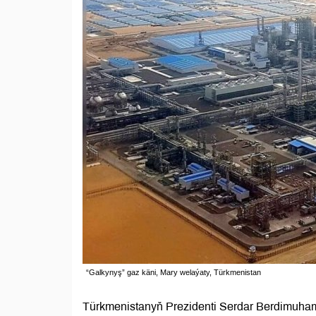
“Galkynyş” gaz käni, Mary welaýaty, Türkmenistan
Türkmenistanyň Prezidenti Serdar Berdimuha