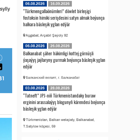
06.08.2026
16.09.2026
sylly
“Türkmengallaönümleri” döwlet birleşigi
fostoksin himiki serişdesini satyn almak boýunça
halkara bäsleşik yglan edýär
Aşgabat, Arçabil Şaýoly 92
06.08.2026
26.08.2026
Balkanabat şäher häkimligi kottej görnüşli
ýaşaýyş jaýlaryny gurmak boýunça bäsleşik yglan
edýär
Балканский велаят, г. Балканабат
03.08.2026
28.08.2026
“Tatneft” JPJ-niň Türkmenistandaky buraw
erginini arassalaýyş blogunyň kärendesi boýunça
bäsleşik yglan edýär
Türkmenistan, Balkan welaýaty, Balkanabat,
T.Satylow köçesi, 59