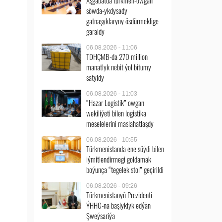
Aşgabatda türkmen-owgan
söwda-ykdysady
gatnaşyklaryny ösdürmeklige
garaldy
06.08.2026 - 11:06
TDHÇMB-da 270 million
manatlyk nebit ýol bitumy
satyldy
06.08.2026 - 11:03
“Hazar Logistik” owgan
wekiliýeti bilen logistika
meselelerini maslahatlaşdy
06.08.2026 - 10:55
Türkmenistanda ene süýdi bilen
iýmitlendirmegi goldamak
boýunça “tegelek stol” geçirildi
06.08.2026 - 09:26
Türkmenistanyň Prezidenti
ÝHHG-na başlyklyk edýän
Şweýsariýa