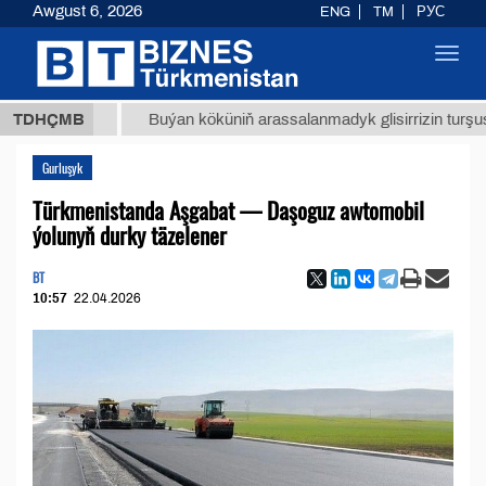
Awgust 6, 2026
ENG
TM
РУС
Toggl
navig
8 ТМТ
TDHÇMB
Buýan köküniň arassalanmadyk glisirrizin turşusy (t.)
Gurluşyk
Türkmenistanda Aşgabat — Daşoguz awtomobil
ýolunyň durky täzelener
BT
10:57
22.04.2026