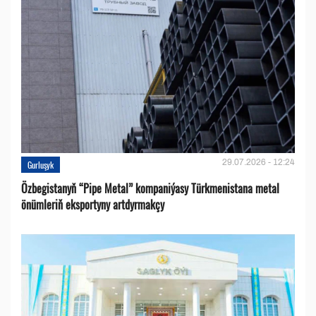
29.07.2026 - 12:24
Gurluşyk
Özbegistanyň “Pipe Metal” kompaniýasy Türkmenistana metal
önümleriň eksportyny artdyrmakçy