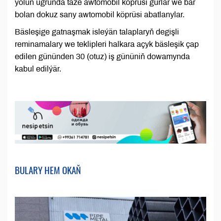
ýoluň ugrunda täze awtomobil köprüsi gurlar we bar
bolan dokuz sany awtomobil köprüsi abatlanylar.
Bäsleşige gatnaşmak isleýän talaplaryň degişli
reminamalary we teklipleri halkara açyk bäsleşik çap
edilen gününden 30 (otuz) iş gününiň dowamynda
kabul edilýär.
BULARY HEM OKAŇ