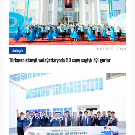
10.07.2026 - 10:42
Gurluşyk
Türkmenistanyň welaýatlarynda 50 sany saglyk öýi gurlar