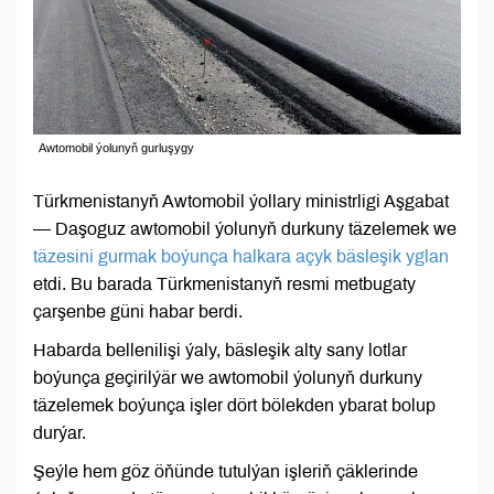
Awtomobil ýolunyň gurluşygy
Türkmenistanyň Awtomobil ýollary ministrligi Aşgabat
— Daşoguz awtomobil ýolunyň durkuny täzelemek we
täzesini gurmak boýunça halkara açyk bäsleşik yglan
etdi. Bu barada Türkmenistanyň resmi metbugaty
çarşenbe güni habar berdi.
Habarda bellenilişi ýaly, bäsleşik alty sany lotlar
boýunça geçirilýär we awtomobil ýolunyň durkuny
täzelemek boýunça işler dört bölekden ybarat bolup
durýar.
Şeýle hem göz öňünde tutulýan işleriň çäklerinde