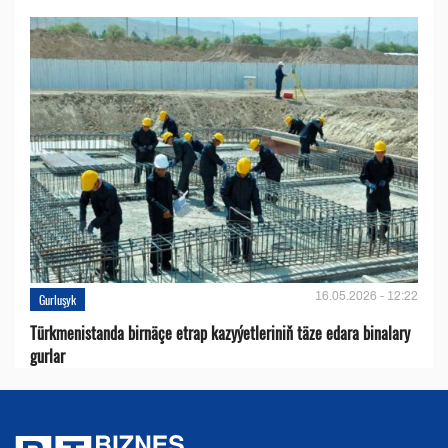
16.05.2026 - 12:22
Gurluşyk
Türkmenistanda birnäçe etrap kazyýetleriniň täze edara binalary
gurlar