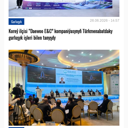
26.06.2026 - 14:57
Gurluşyk
Koreý ilçisi “Daewoo E&C” kompaniýasynyň Türkmenabatdaky
gurluşyk işleri bilen tanyşdy