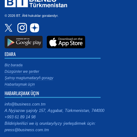
© 2026 BT. Ähli hukuklar goralandyr.
EDARA
Biz barada
Düzgünler we şertler
Şahsy maglumatlaryň goragy
Habarlaşmak üçin
HABARLAŞMAK ÜÇIN
info@business.com.tm
A.Nyýazow şaýoly 157, Aşgabat, Türkmenistan, 744000
+993 61 89 14 98
Bildirişleriňizi we iş orunlaryňyzy ýerleşdirmek üçin:
press@business.com.tm