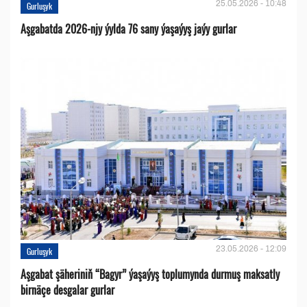
25.05.2026 - 10:48
Gurluşyk
Aşgabatda 2026-njy ýylda 76 sany ýaşaýyş jaýy gurlar
23.05.2026 - 12:09
Gurluşyk
Aşgabat şäheriniň “Bagyr” ýaşaýyş toplumynda durmuş maksatly
birnäçe desgalar gurlar