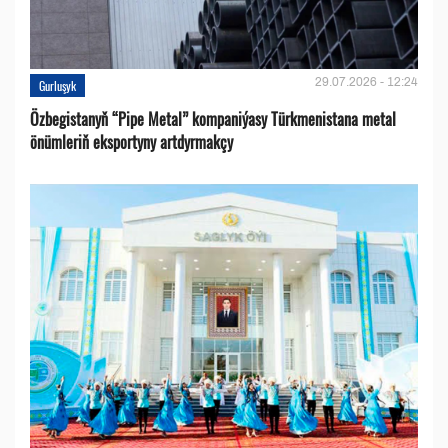
29.07.2026 - 12:24
Gurluşyk
Özbegistanyň “Pipe Metal” kompaniýasy Türkmenistana metal
önümleriň eksportyny artdyrmakçy