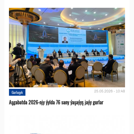
25.05.2026 - 10:48
Gurluşyk
Aşgabatda 2026-njy ýylda 76 sany ýaşaýyş jaýy gurlar