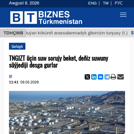
Awgust 8, 2026
ENG
TM
РУС
Toggl
navig
$12935,1
TDHÇMB
Buýan köküniň arassalanmadyk glisirrizin turşusy (t.)
Gurluşyk
TNGIZT üçin suw sorujy beket, deňiz suwuny
süýjediji desga gurlar
BT
11:41
09.05.2026