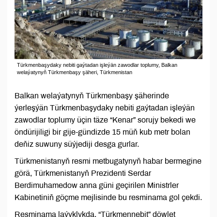
Türkmenbaşydaky nebiti gaýtadan işleýän zawodlar toplumy, Balkan
welaýatynyň Türkmenbaşy şäheri, Türkmenistan
Balkan welaýatynyň Türkmenbaşy şäherinde
ýerleşýän Türkmenbaşydaky nebiti gaýtadan işleýän
zawodlar toplumy üçin täze “Kenar” sorujy bekedi we
öndürijiligi bir gije-gündizde 15 müň kub metr bolan
deňiz suwuny süýjediji desga gurlar.
Türkmenistanyň resmi metbugatynyň habar bermegine
görä, Türkmenistanyň Prezidenti Serdar
Berdimuhamedow anna güni geçirilen Ministrler
Kabinetiniň göçme mejlisinde bu resminama gol çekdi.
Resminama laýyklykda, “Türkmennebit” döwlet