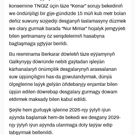
konsernine TNGIZ üçin täze “Kenar” sorujy bekediniň
we öndürijiligi bir gije-gündizde 15 müň kub metr bolan
deňiz suwuny süýjediji desganyň taslamasyny düzmek
we olary gurmak barada “Nur Mimar” hojalyk jemgyýeti
bilen şertnamany öz serişdeleriniň hasabyna
baglaşmaga ygtyýar berildi.
Bu resminama Berkarar döwletiň täze eýýamynyň
Galkynyşy döwründe nebiti gaýtadan işleýän
kärhanalaryň önümçilik desgalarynyň arassalanan
suw üpjünçiligini has-da gowulandyrmak, dünýä
ölçeglerine laýyk gelýän öňdebaryjy enjamlar bilen
üpjün edilen döwrebap desgalary gurmagy dowam
etdirmek maksady bilen kabul edildi.
Şeýle hem gurluşyk işlerine 2026-njy ýylyň iýun
aýynda başlamak hem-de bekedi we desgany 2029-
njy ýylyň iýun aýynda ulanmaga doly taýýar edip
tabşyrmak bellenildi.