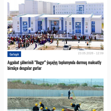
23.05.2026 - 12:09
Gurluşyk
Aşgabat şäheriniň “Bagyr” ýaşaýyş toplumynda durmuş maksatly
birnäçe desgalar gurlar