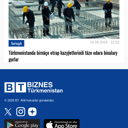
16.05.2026 - 12:22
Gurluşyk
Türkmenistanda birnäçe etrap kazyýetleriniň täze edara binalary
gurlar
© 2026 BT. Ähli hukuklar goralandyr.