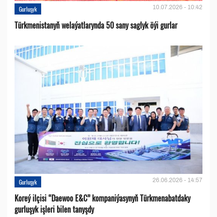
10.07.2026 - 10:42
Gurluşyk
Türkmenistanyň welaýatlarynda 50 sany saglyk öýi gurlar
26.06.2026 - 14:57
Gurluşyk
Koreý ilçisi “Daewoo E&C” kompaniýasynyň Türkmenabatdaky
gurluşyk işleri bilen tanyşdy